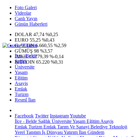
Foto Galeri
Videolar
Canlı Yayın
Günün Haberleri
DOLAR
47,74
%0,25
EURO
55,25
%0,43
G.ALTIN
6.660,55
%2,59
GÜMÜŞ
98
%3,57
İlçe - Belde
IMKB
13.779,39
%-0,14
Sağlık
BITCOIN
65.220
%0,31
Üniversite
Yaşam
Eğitim
Asayiş
Emlak
Turizm
Resmî İlan
Facebook
Twitter
Instagram
Youtube
İlçe - Belde
Sağlık
Üniversite
Yaşam
Eğitim
Asayiş
Emlak
Turizm
Emlak
Tarım Ve Sanayi
Belediye
Teknoloji
Yerel
Tanıtım
İş Dünyası
Yatırım
İlan
Gündem