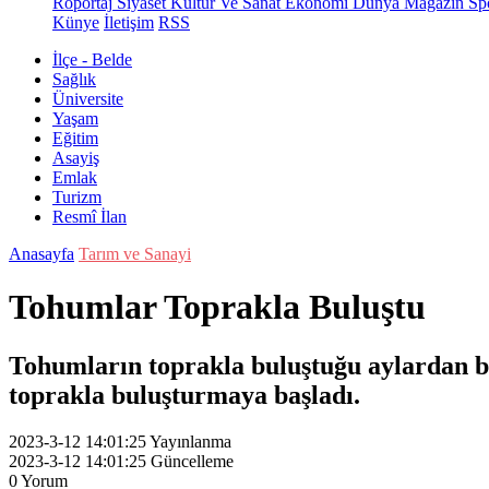
Röportaj
Siyaset
Kültür Ve Sanat
Ekonomi
Dünya
Magazin
Sp
Künye
İletişim
RSS
İlçe - Belde
Sağlık
Üniversite
Yaşam
Eğitim
Asayiş
Emlak
Turizm
Resmî İlan
Anasayfa
Tarım ve Sanayi
Tohumlar Toprakla Buluştu
Tohumların toprakla buluştuğu aylardan bir
toprakla buluşturmaya başladı.
2023-3-12 14:01:25
Yayınlanma
2023-3-12 14:01:25
Güncelleme
0
Yorum