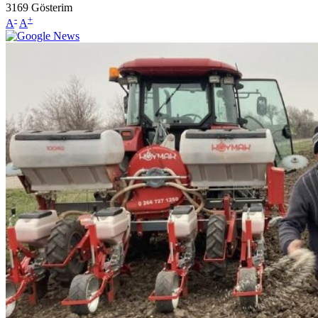
3169
Gösterim
-
+
A
A