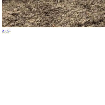
-
+
A
A