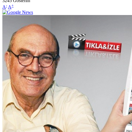
3245
Gösterim
-
+
A
A