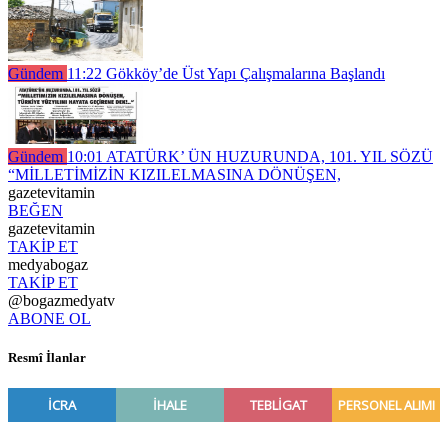
Gündem
11:22
Gökköy’de Üst Yapı Çalışmalarına Başlandı
Gündem
10:01
ATATÜRK’ ÜN HUZURUNDA, 101. YIL SÖZÜ
“MİLLETİMİZİN KIZILELMASINA DÖNÜŞEN,
gazetevitamin
BEĞEN
gazetevitamin
TAKİP ET
medyabogaz
TAKİP ET
@bogazmedyatv
ABONE OL
Resmî İlanlar