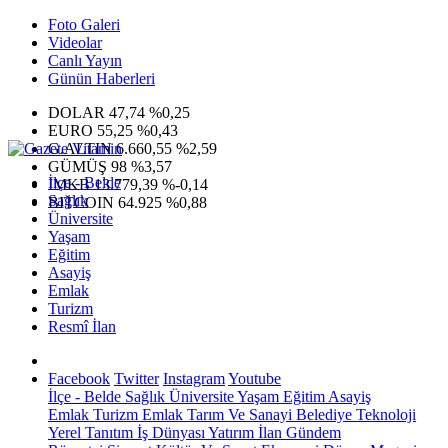
Foto Galeri
Videolar
Canlı Yayın
Günün Haberleri
DOLAR
47,74
%0,25
EURO
55,25
%0,43
G.ALTIN
6.660,55
%2,59
GÜMÜŞ
98
%3,57
İlçe - Belde
IMKB
13.779,39
%-0,14
Sağlık
BITCOIN
64.925
%0,88
Üniversite
Yaşam
Eğitim
Asayiş
Emlak
Turizm
Resmî İlan
Facebook
Twitter
Instagram
Youtube
İlçe - Belde
Sağlık
Üniversite
Yaşam
Eğitim
Asayiş
Emlak
Turizm
Emlak
Tarım Ve Sanayi
Belediye
Teknoloji
Yerel
Tanıtım
İş Dünyası
Yatırım
İlan
Gündem