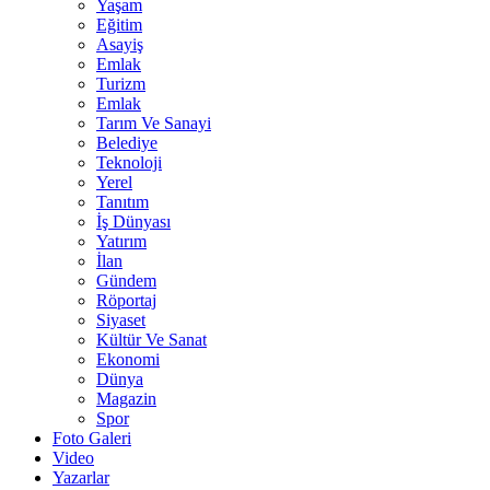
Yaşam
Eğitim
Asayiş
Emlak
Turizm
Emlak
Tarım Ve Sanayi
Belediye
Teknoloji
Yerel
Tanıtım
İş Dünyası
Yatırım
İlan
Gündem
Röportaj
Siyaset
Kültür Ve Sanat
Ekonomi
Dünya
Magazin
Spor
Foto Galeri
Video
Yazarlar