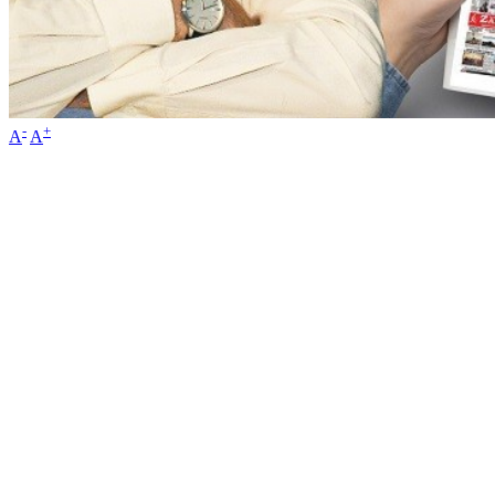
-
+
A
A