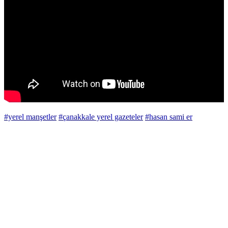
#yerel manşetler
#çanakkale yerel gazeteler
#hasan sami er