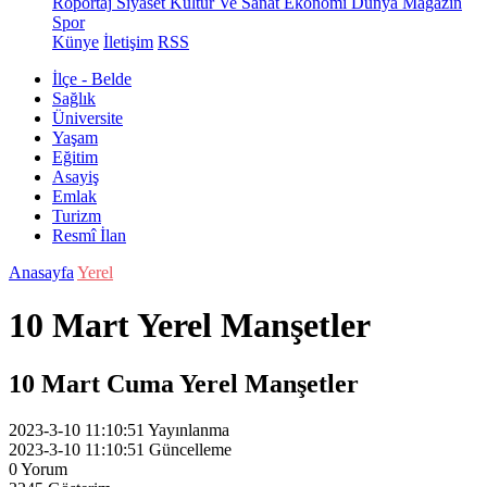
Röportaj
Siyaset
Kültür Ve Sanat
Ekonomi
Dünya
Magazin
Spor
Künye
İletişim
RSS
İlçe - Belde
Sağlık
Üniversite
Yaşam
Eğitim
Asayiş
Emlak
Turizm
Resmî İlan
Anasayfa
Yerel
10 Mart Yerel Manşetler
10 Mart Cuma Yerel Manşetler
2023-3-10 11:10:51
Yayınlanma
2023-3-10 11:10:51
Güncelleme
0
Yorum