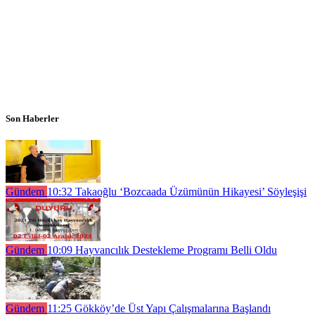
Son Haberler
Gündem
10:32
Takaoğlu ‘Bozcaada Üzümünün Hikayesi’ Söyleşişi
Gündem
10:09
Hayvancılık Destekleme Programı Belli Oldu
Gündem
11:25
Gökköy’de Üst Yapı Çalışmalarına Başlandı