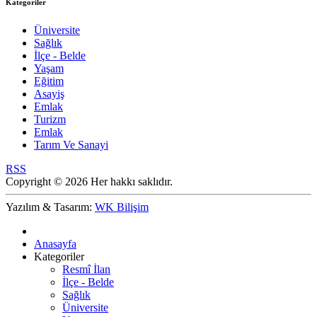
Kategoriler
Üniversite
Sağlık
İlçe - Belde
Yaşam
Eğitim
Asayiş
Emlak
Turizm
Emlak
Tarım Ve Sanayi
RSS
Copyright © 2026 Her hakkı saklıdır.
Yazılım & Tasarım:
WK Bilişim
Anasayfa
Kategoriler
Resmî İlan
İlçe - Belde
Sağlık
Üniversite