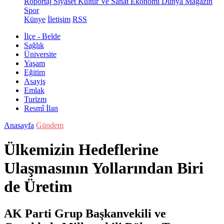
Röportaj
Siyaset
Kültür Ve Sanat
Ekonomi
Dünya
Magazin
Spor
Künye
İletişim
RSS
İlçe - Belde
Sağlık
Üniversite
Yaşam
Eğitim
Asayiş
Emlak
Turizm
Resmî İlan
Anasayfa
Gündem
Ülkemizin Hedeflerine
Ulaşmasının Yollarından Biri
de Üretim
AK Parti Grup Başkanvekili ve