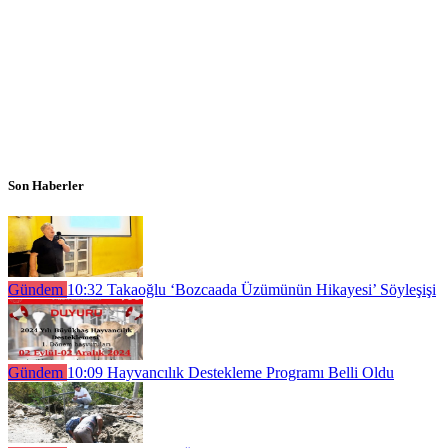
Son Haberler
Gündem
10:32
Takaoğlu ‘Bozcaada Üzümünün Hikayesi’ Söyleşişi
Gündem
10:09
Hayvancılık Destekleme Programı Belli Oldu