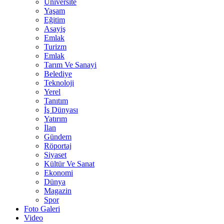
Üniversite
Yaşam
Eğitim
Asayiş
Emlak
Turizm
Emlak
Tarım Ve Sanayi
Belediye
Teknoloji
Yerel
Tanıtım
İş Dünyası
Yatırım
İlan
Gündem
Röportaj
Siyaset
Kültür Ve Sanat
Ekonomi
Dünya
Magazin
Spor
Foto Galeri
Video