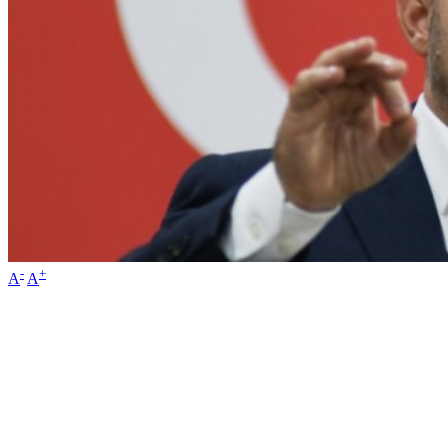
-
+
A
A