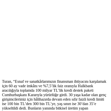
Turan, “Esnaf ve sanatkârlarımızın finansman ihtiyacını karşılamak
için 60 ay vade imkânı ve %7,5’lik faiz oranıyla Halkbank
aracılığıyla toplamda 100 milyar TL’lik kredi destek paketi
Cumhurbaşkanı Kararıyla yürürlüğe girdi. 30 yaşa kadar olan genç
girişimcilerimiz için hâlihazırda devam eden sıfır faizli kredi limiti
ise 100 bin TL’den 300 bin TL’ye, yaş sınırı ise 30’dan 35’e
yükseltildi dedi. Bunların yanında bitkisel üretim yapan