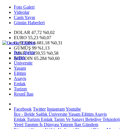
Foto Galeri
Videolar
Canlı Yayın
Günün Haberleri
DOLAR
47,72
%0,02
EURO
55,23
%0,07
G.ALTIN
6.681,18
%0,31
GÜMÜŞ
99
%1,13
İlçe - Belde
IMKB
13.859,55
%0,58
Sağlık
BITCOIN
65.284
%0,60
Üniversite
Yaşam
Eğitim
Asayiş
Emlak
Turizm
Resmî İlan
Facebook
Twitter
Instagram
Youtube
İlçe - Belde
Sağlık
Üniversite
Yaşam
Eğitim
Asayiş
Emlak
Turizm
Emlak
Tarım Ve Sanayi
Belediye
Teknoloji
Yerel
Tanıtım
İş Dünyası
Yatırım
İlan
Gündem