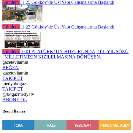
Gündem
11:25
Gökköy’de Üst Yapı Çalışmalarına Başlandı
Gündem
11:22
Gökköy’de Üst Yapı Çalışmalarına Başlandı
Gündem
10:01
ATATÜRK’ ÜN HUZURUNDA, 101. YIL SÖZÜ
“MİLLETİMİZİN KIZILELMASINA DÖNÜŞEN,
gazetevitamin
BEĞEN
gazetevitamin
TAKİP ET
medyabogaz
TAKİP ET
@bogazmedyatv
ABONE OL
Resmî İlanlar