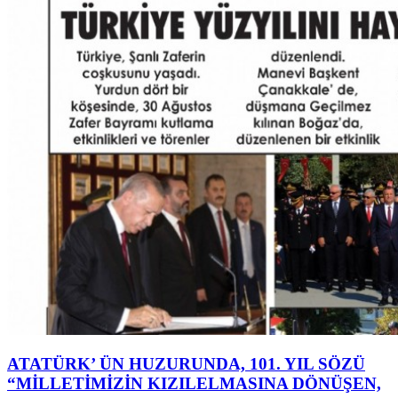
ATATÜRK’ ÜN HUZURUNDA, 101. YIL SÖZÜ
“MİLLETİMİZİN KIZILELMASINA DÖNÜŞEN,