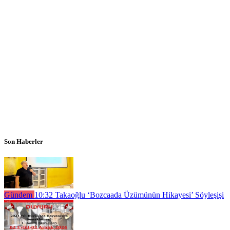
Son Haberler
Gündem
10:32
Takaoğlu ‘Bozcaada Üzümünün Hikayesi’ Söyleşişi