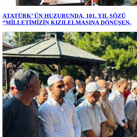
ATATÜRK’ ÜN HUZURUNDA, 101. YIL SÖZÜ
“MİLLETİMİZİN KIZILELMASINA DÖNÜŞEN,