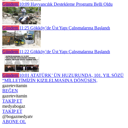
Gündem
10:09
Hayvancılık Destekleme Programı Belli Oldu
Gündem
11:25
Gökköy’de Üst Yapı Çalışmalarına Başlandı
Gündem
11:22
Gökköy’de Üst Yapı Çalışmalarına Başlandı
Gündem
10:01
ATATÜRK’ ÜN HUZURUNDA, 101. YIL SÖZÜ
“MİLLETİMİZİN KIZILELMASINA DÖNÜŞEN,
gazetevitamin
BEĞEN
gazetevitamin
TAKİP ET
medyabogaz
TAKİP ET
@bogazmedyatv
ABONE OL