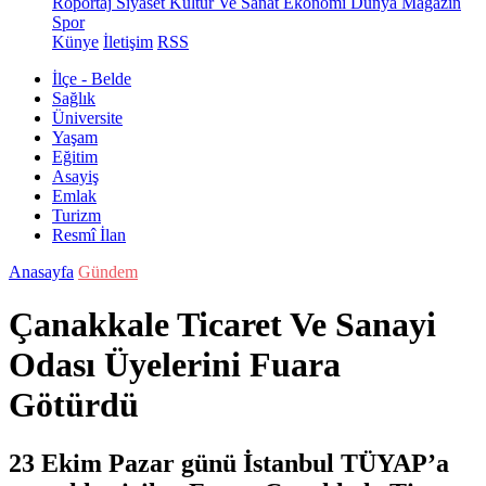
Röportaj
Siyaset
Kültür Ve Sanat
Ekonomi
Dünya
Magazin
Spor
Künye
İletişim
RSS
İlçe - Belde
Sağlık
Üniversite
Yaşam
Eğitim
Asayiş
Emlak
Turizm
Resmî İlan
Anasayfa
Gündem
Çanakkale Ticaret Ve Sanayi
Odası Üyelerini Fuara
Götürdü
23 Ekim Pazar günü İstanbul TÜYAP’a