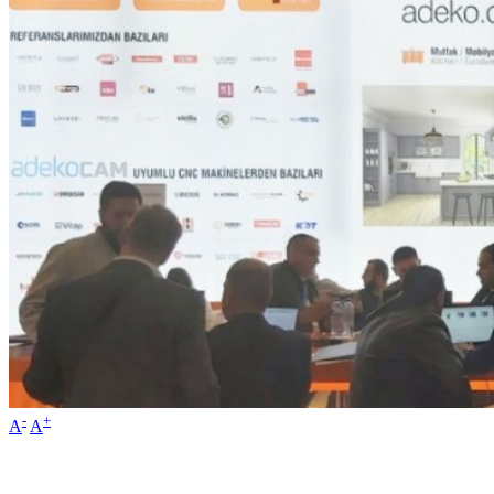
-
+
A
A