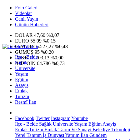
Foto Galeri
Videolar
Canlı Yayın
Günün Haberleri
DOLAR
47,60
%0,07
EURO
55,09
%0,15
G.ALTIN
6.527,27
%0,48
GÜMÜŞ
95
%0,20
İlçe - Belde
IMKB
13.703,13
%0,00
Sağlık
BITCOIN
64.786
%0,73
Üniversite
Yaşam
Eğitim
Asayiş
Emlak
Turizm
Resmî İlan
Facebook
Twitter
Instagram
Youtube
İlçe - Belde
Sağlık
Üniversite
Yaşam
Eğitim
Asayiş
Emlak
Turizm
Emlak
Tarım Ve Sanayi
Belediye
Teknoloji
Yerel
Tanıtım
İş Dünyası
Yatırım
İlan
Gündem