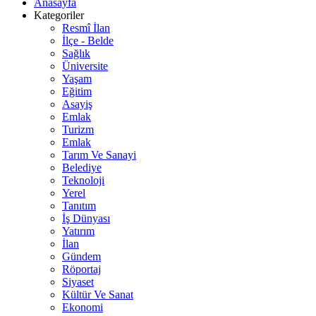
Anasayfa
Kategoriler
Resmî İlan
İlçe - Belde
Sağlık
Üniversite
Yaşam
Eğitim
Asayiş
Emlak
Turizm
Emlak
Tarım Ve Sanayi
Belediye
Teknoloji
Yerel
Tanıtım
İş Dünyası
Yatırım
İlan
Gündem
Röportaj
Siyaset
Kültür Ve Sanat
Ekonomi