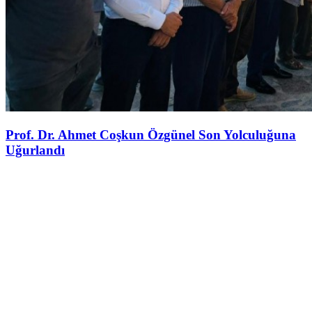
Prof. Dr. Ahmet Coşkun Özgünel Son Yolculuğuna
Uğurlandı