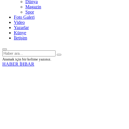
Dünya
Magazin
Spor
Foto Galeri
Video
Yazarlar
Künye
İletişim
Aramak için bir kelime yazınız.
HABER İHBAR