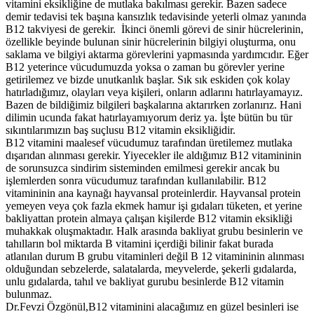
vitamini eksikliğine de mutlaka bakılması gerekir. Bazen sadece
demir tedavisi tek başına kansızlık tedavisinde yeterli olmaz yanında
B12 takviyesi de gerekir. İkinci önemli görevi de sinir hücrelerinin,
özellikle beyinde bulunan sinir hücrelerinin bilgiyi oluşturma, onu
saklama ve bilgiyi aktarma görevlerini yapmasında yardımcıdır. Eğer
B12 yeterince vücudumuzda yoksa o zaman bu görevler yerine
getirilemez ve bizde unutkanlık başlar. Sık sık eskiden çok kolay
hatırladığımız, olayları veya kişileri, onların adlarını hatırlayamayız.
Bazen de bildiğimiz bilgileri başkalarına aktarırken zorlanırız. Hani
dilimin ucunda fakat hatırlayamıyorum deriz ya. İşte bütün bu tür
sıkıntılarımızın baş suçlusu B12 vitamin eksikliğidir.
B12 vitamini maalesef vücudumuz tarafından üretilemez mutlaka
dışarıdan alınması gerekir. Yiyecekler ile aldığımız B12 vitamininin
de sorunsuzca sindirim sisteminden emilmesi gerekir ancak bu
işlemlerden sonra vücudumuz tarafından kullanılabilir. B12
vitamininin ana kaynağı hayvansal proteinlerdir. Hayvansal protein
yemeyen veya çok fazla ekmek hamur işi gıdaları tüketen, et yerine
bakliyattan protein almaya çalışan kişilerde B12 vitamin eksikliği
muhakkak oluşmaktadır. Halk arasında bakliyat grubu besinlerin ve
tahılların bol miktarda B vitamini içerdiği bilinir fakat burada
atlanılan durum B grubu vitaminleri değil B 12 vitamininin alınması
olduğundan sebzelerde, salatalarda, meyvelerde, şekerli gıdalarda,
unlu gıdalarda, tahıl ve bakliyat gurubu besinlerde B12 vitamin
bulunmaz.
Dr.Fevzi Özgönül,B12 vitaminini alacağımız en güzel besinleri ise