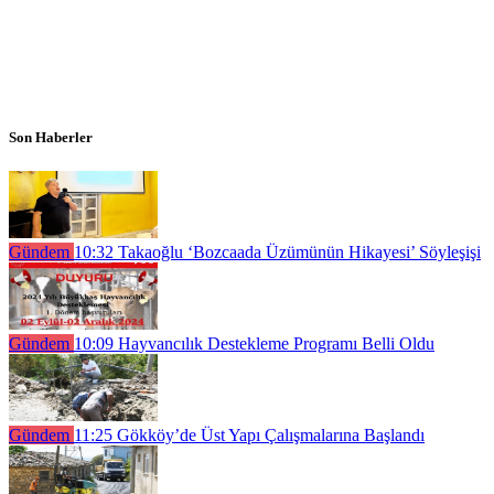
Son Haberler
Gündem
10:32
Takaoğlu ‘Bozcaada Üzümünün Hikayesi’ Söyleşişi
Gündem
10:09
Hayvancılık Destekleme Programı Belli Oldu
Gündem
11:25
Gökköy’de Üst Yapı Çalışmalarına Başlandı