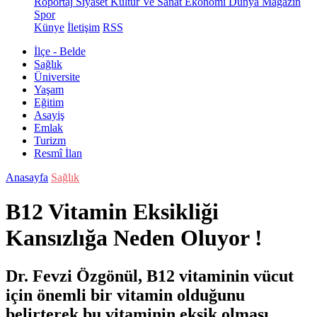
Röportaj
Siyaset
Kültür Ve Sanat
Ekonomi
Dünya
Magazin
Spor
Künye
İletişim
RSS
İlçe - Belde
Sağlık
Üniversite
Yaşam
Eğitim
Asayiş
Emlak
Turizm
Resmî İlan
Anasayfa
Sağlık
B12 Vitamin Eksikliği
Kansızlığa Neden Oluyor !
Dr. Fevzi Özgönül, B12 vitaminin vücut
için önemli bir vitamin olduğunu
belirterek bu vitaminin eksik olması