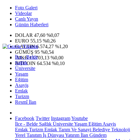
Foto Galeri
Videolar
Canlı Yayın
Günün Haberleri
DOLAR
47,60
%0,07
EURO
55,15
%0,26
G.ALTIN
6.574,27
%1,20
GÜMÜŞ
95
%0,54
İlçe - Belde
IMKB
13.703,13
%0,00
Sağlık
BITCOIN
64.534
%0,10
Üniversite
Yaşam
Eğitim
Asayiş
Emlak
Turizm
Resmî İlan
Facebook
Twitter
Instagram
Youtube
İlçe - Belde
Sağlık
Üniversite
Yaşam
Eğitim
Asayiş
Emlak
Turizm
Emlak
Tarım Ve Sanayi
Belediye
Teknoloji
Yerel
Tanıtım
İş Dünyası
Yatırım
İlan
Gündem