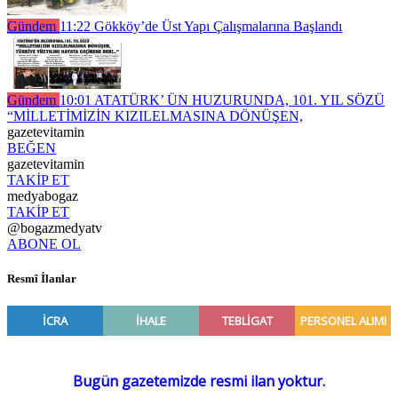
Gündem
11:22
Gökköy’de Üst Yapı Çalışmalarına Başlandı
Gündem
10:01
ATATÜRK’ ÜN HUZURUNDA, 101. YIL SÖZÜ
“MİLLETİMİZİN KIZILELMASINA DÖNÜŞEN,
gazetevitamin
BEĞEN
gazetevitamin
TAKİP ET
medyabogaz
TAKİP ET
@bogazmedyatv
ABONE OL
Resmî İlanlar