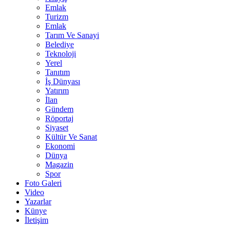
Emlak
Turizm
Emlak
Tarım Ve Sanayi
Belediye
Teknoloji
Yerel
Tanıtım
İş Dünyası
Yatırım
İlan
Gündem
Röportaj
Siyaset
Kültür Ve Sanat
Ekonomi
Dünya
Magazin
Spor
Foto Galeri
Video
Yazarlar
Künye
İletişim