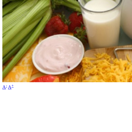
-
+
A
A