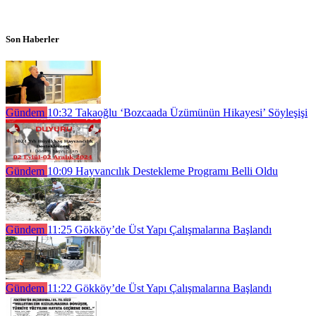
Son Haberler
Gündem
10:32
Takaoğlu ‘Bozcaada Üzümünün Hikayesi’ Söyleşişi
Gündem
10:09
Hayvancılık Destekleme Programı Belli Oldu
Gündem
11:25
Gökköy’de Üst Yapı Çalışmalarına Başlandı
Gündem
11:22
Gökköy’de Üst Yapı Çalışmalarına Başlandı