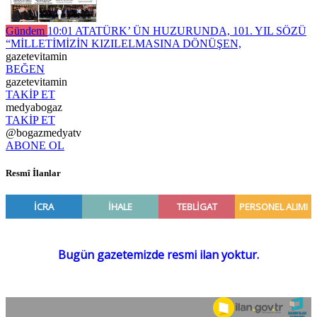
Gündem
10:01
ATATÜRK’ ÜN HUZURUNDA, 101. YIL SÖZÜ
“MİLLETİMİZİN KIZILELMASINA DÖNÜŞEN,
gazetevitamin
BEĞEN
gazetevitamin
TAKİP ET
medyabogaz
TAKİP ET
@bogazmedyatv
ABONE OL
Resmî İlanlar