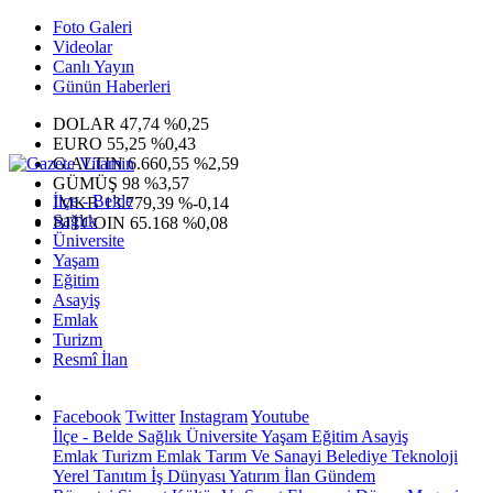
Foto Galeri
Videolar
Canlı Yayın
Günün Haberleri
DOLAR
47,74
%0,25
EURO
55,25
%0,43
G.ALTIN
6.660,55
%2,59
GÜMÜŞ
98
%3,57
İlçe - Belde
IMKB
13.779,39
%-0,14
Sağlık
BITCOIN
65.168
%0,08
Üniversite
Yaşam
Eğitim
Asayiş
Emlak
Turizm
Resmî İlan
Facebook
Twitter
Instagram
Youtube
İlçe - Belde
Sağlık
Üniversite
Yaşam
Eğitim
Asayiş
Emlak
Turizm
Emlak
Tarım Ve Sanayi
Belediye
Teknoloji
Yerel
Tanıtım
İş Dünyası
Yatırım
İlan
Gündem