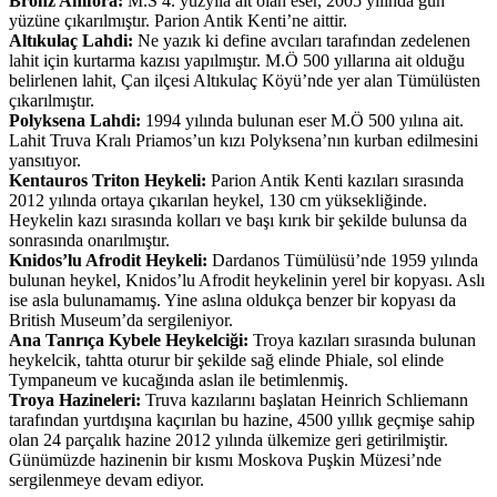
Bronz Amfora:
M.S 4. yüzyıla ait olan eser, 2005 yılında gün
yüzüne çıkarılmıştır. Parion Antik Kenti’ne aittir.
Altıkulaç Lahdi:
Ne yazık ki define avcıları tarafından zedelenen
lahit için kurtarma kazısı yapılmıştır. M.Ö 500 yıllarına ait olduğu
belirlenen lahit, Çan ilçesi Altıkulaç Köyü’nde yer alan Tümülüsten
çıkarılmıştır.
Polyksena Lahdi:
1994 yılında bulunan eser M.Ö 500 yılına ait.
Lahit Truva Kralı Priamos’un kızı Polyksena’nın kurban edilmesini
yansıtıyor.
Kentauros Triton Heykeli:
Parion Antik Kenti kazıları sırasında
2012 yılında ortaya çıkarılan heykel, 130 cm yüksekliğinde.
Heykelin kazı sırasında kolları ve başı kırık bir şekilde bulunsa da
sonrasında onarılmıştır.
Knidos’lu Afrodit Heykeli:
Dardanos Tümülüsü’nde 1959 yılında
bulunan heykel, Knidos’lu Afrodit heykelinin yerel bir kopyası. Aslı
ise asla bulunamamış. Yine aslına oldukça benzer bir kopyası da
British Museum’da sergileniyor.
Ana Tanrıça Kybele Heykelciği:
Troya kazıları sırasında bulunan
heykelcik, tahtta oturur bir şekilde sağ elinde Phiale, sol elinde
Tympaneum ve kucağında aslan ile betimlenmiş.
Troya Hazineleri:
Truva kazılarını başlatan Heinrich Schliemann
tarafından yurtdışına kaçırılan bu hazine, 4500 yıllık geçmişe sahip
olan 24 parçalık hazine 2012 yılında ülkemize geri getirilmiştir.
Günümüzde hazinenin bir kısmı Moskova Puşkin Müzesi’nde
sergilenmeye devam ediyor.