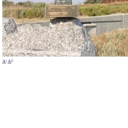
-
+
A
A