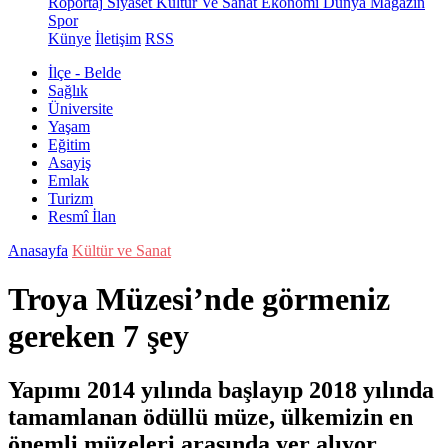
Röportaj
Siyaset
Kültür Ve Sanat
Ekonomi
Dünya
Magazin
Spor
Künye
İletişim
RSS
İlçe - Belde
Sağlık
Üniversite
Yaşam
Eğitim
Asayiş
Emlak
Turizm
Resmî İlan
Anasayfa
Kültür ve Sanat
Troya Müzesi’nde görmeniz
gereken 7 şey
Yapımı 2014 yılında başlayıp 2018 yılında
tamamlanan ödüllü müze, ülkemizin en
önemli müzeleri arasında yer alıyor.