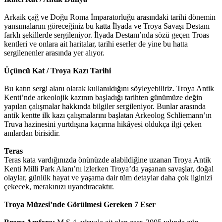
Arkaik çağ ve Doğu Roma İmparatorluğu arasındaki tarihi dönemin
yansımalarını göreceğiniz bu katta İlyada ve Troya Savaşı Destanı
farklı şekillerde sergileniyor. İlyada Destanı’nda sözü geçen Troas
kentleri ve onlara ait haritalar, tarihi eserler de yine bu hatta
sergilenenler arasında yer alıyor.
Üçüncü Kat / Troya Kazı Tarihi
Bu katın sergi alanı olarak kullanıldığını söyleyebiliriz. Troya Antik
Kenti’nde arkeolojik kazının başladığı tarihten günümüze değin
yapılan çalışmalar hakkında bilgiler sergileniyor. Bunlar arasında
antik kentte ilk kazı çalışmalarını başlatan Arkeolog Schliemann’ın
Truva hazinesini yurtdışına kaçırma hikâyesi oldukça ilgi çeken
anılardan birisidir.
Teras
Teras kata vardığınızda önünüzde alabildiğine uzanan Troya Antik
Kenti Milli Park Alanı’nı izlerken Troya’da yaşanan savaşlar, doğal
olaylar, günlük hayat ve yaşama dair tüm detaylar daha çok ilginizi
çekecek, merakınızı uyandıracaktır.
Troya Müzesi’nde Görülmesi Gereken 7 Eser