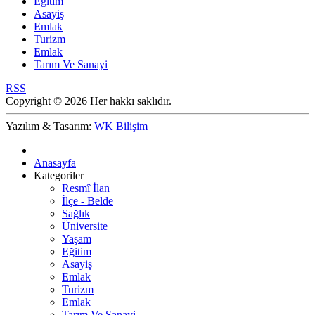
Eğitim
Asayiş
Emlak
Turizm
Emlak
Tarım Ve Sanayi
RSS
Copyright © 2026 Her hakkı saklıdır.
Yazılım & Tasarım:
WK Bilişim
Anasayfa
Kategoriler
Resmî İlan
İlçe - Belde
Sağlık
Üniversite
Yaşam
Eğitim
Asayiş
Emlak
Turizm
Emlak
Tarım Ve Sanayi