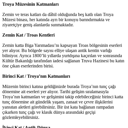
Troya Müzesinin Katmanları
Zemin ve teras katları da dâhil olduğunda beş katlı olan Troya
Müzesi binası, her katında ayrı bir konuyu barındırmakta ve
ziyaretçiye geniş alanlarda sunmaktadır.
Zemin Kat / Troas Kentleri
Zemin katta Biga Yarımadası’nı kapsayan Troas bölgesinin eserleri
yer alıyor. Bu bölgede sayısı elliye ulaşan antik kentin varlığı
biliniyor. Ayrıca 1800’lü yıllarda yurtdışına kaçırılan ve sonrasında
Kültür Bakanlığı tarafından iadesi sağlanan Truva Hazinesi bu katın
öne çıkan eserlerinden birisi.
Birinci Kat / Troya’nın Katmanları
Müzenin birinci katına geldiğinizde burada Troya’nın tunç çağı
dönemine ait eserleri yer alıyor. Tarihi gelişim sıralamasıyla
Troya’nın katmanları ve gelişimini takip edebileceğiniz birinci katta
tunç dönemine ait gündelik yaşam, zanaat ve çevre ilişkilerini
yansıtan aletleri görebilirsiniz. Bir üst kata bağlanan rampadan
çıkarken tunç çağı ve klasik dünya arasındaki geçişi
gözlemleyebilirsiniz.
İkinci Kat / Antik Dünya