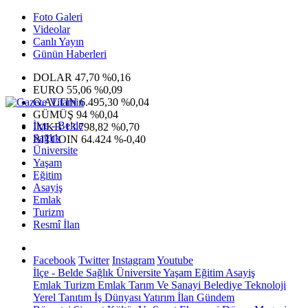
Foto Galeri
Videolar
Canlı Yayın
Günün Haberleri
DOLAR
47,70
%0,16
EURO
55,06
%0,09
G.ALTIN
6.495,30
%0,04
GÜMÜŞ
94
%0,04
İlçe - Belde
IMKB
13.798,82
%0,70
Sağlık
BITCOIN
64.424
%-0,40
Üniversite
Yaşam
Eğitim
Asayiş
Emlak
Turizm
Resmî İlan
Facebook
Twitter
Instagram
Youtube
İlçe - Belde
Sağlık
Üniversite
Yaşam
Eğitim
Asayiş
Emlak
Turizm
Emlak
Tarım Ve Sanayi
Belediye
Teknoloji
Yerel
Tanıtım
İş Dünyası
Yatırım
İlan
Gündem