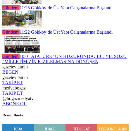
Gündem
11:25
Gökköy’de Üst Yapı Çalışmalarına Başlandı
Gündem
11:22
Gökköy’de Üst Yapı Çalışmalarına Başlandı
Gündem
10:01
ATATÜRK’ ÜN HUZURUNDA, 101. YIL SÖZÜ
“MİLLETİMİZİN KIZILELMASINA DÖNÜŞEN,
gazetevitamin
BEĞEN
gazetevitamin
TAKİP ET
medyabogaz
TAKİP ET
@bogazmedyatv
ABONE OL
Resmî İlanlar