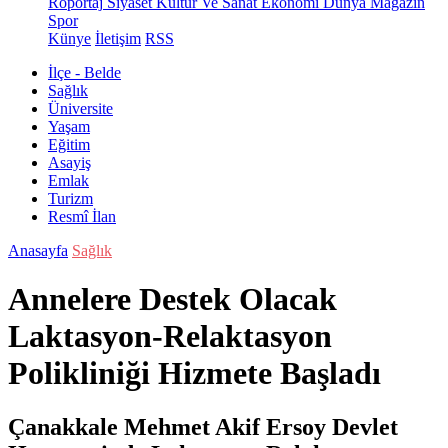
Röportaj
Siyaset
Kültür Ve Sanat
Ekonomi
Dünya
Magazin
Spor
Künye
İletişim
RSS
İlçe - Belde
Sağlık
Üniversite
Yaşam
Eğitim
Asayiş
Emlak
Turizm
Resmî İlan
Anasayfa
Sağlık
Annelere Destek Olacak
Laktasyon-Relaktasyon
Polikliniği Hizmete Başladı
Çanakkale Mehmet Akif Ersoy Devlet