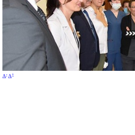
-
+
A
A