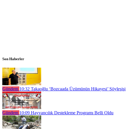
Son Haberler
Gündem
10:32
Takaoğlu ‘Bozcaada Üzümünün Hikayesi’ Söyleşişi
Gündem
10:09
Hayvancılık Destekleme Programı Belli Oldu