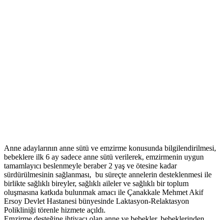
Anne adaylarının anne sütü ve emzirme konusunda bilgilendirilmesi,
bebeklere ilk 6 ay sadece anne sütü verilerek, emzirmenin uygun
tamamlayıcı beslenmeyle beraber 2 yaş ve ötesine kadar
sürdürülmesinin sağlanması, bu süreçte annelerin desteklenmesi ile
birlikte sağlıklı bireyler, sağlıklı aileler ve sağlıklı bir toplum
oluşmasına katkıda bulunmak amacı ile Çanakkale Mehmet Akif
Ersoy Devlet Hastanesi bünyesinde Laktasyon-Relaktasyon
Polikliniği törenle hizmete açıldı.
Emzirme desteğine ihtiyacı olan anne ve bebekler, bebeklerinden