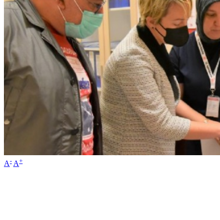
-
+
A
A