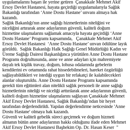
uygulamalarını başarı ile yerine getiren Çanakkale Mehmet Akif
Ersoy Devlet Hastanesi, hayata geçirdiği uygulamalarıyla Sağlık
Bakanlığı tarafından ‘Anne Dostu Hastane’ unvanı almaya hak
kazandı.
Sağlık Bakanlığı'nın anne sağlığı hizmetlerinin niteliğini ve
niceliğini artırarak anne adaylarının güvenli, kaliteli doğum
hizmetine ulaşmalarını sağlamak amacıyla hayata geçirdiği ‘Anne
Dostu Hastane’ Programı kapsamında, Çanakkale Mehmet Akif
Ersoy Devlet Hastanesi ‘Anne Dostu Hastane’ unvan ödülüne layık
görüldü. Sağlık Bakanlığı Halk Sağlığı Genel Müdürlüğü Kadın ve
Üreme Sağlığı Dairesi Başkanlığınca yürütülen Anne Dostu Hastane
Programı doğrultusunda, anne ve anne adayları için mahremiyete
dayalı tek kişilik travay, doğum, lohusa odalarında gebelerin
kendilerini ev ortamında rahat hissedebilmeleri, hareket özgürlüğü
sağlayabildikleri ve istediği uygun bir refakatçi ile kalabilecekleri
alanlar oluşturuldu. Anne Dostu Hastane Programı kapsamında
gerekli tüm eğitimleri alan nitelikli sağlık personeli ile anne sağlığı
hizmetlerinin niteliği ve niceliği arttırılarak anne adaylarının güvenli,
kaliteli doğum hizmetine ulaşmalarını sağlayan Çanakkale Mehmet
Akif Ersoy Devlet Hastanesi, Sağlık Bakanlığı’ndan bir heyet
tarafından değerlendirildi. Yapılan değerlendirme neticesinde 'Anne
Dostu Hastane' olmaya hak kazandı.
Güvenli ve kaliteli gebelik süreci geçirmek ve doğum hizmeti
almanın bütün anne adaylarının hakkı olduğunu ifade eden Mehmet
Akif Ersoy Devlet Hastanesi Başhekim Op. Dr. Hasan Keser "