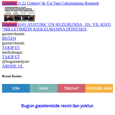
Gündem
11:22
Gökköy’de Üst Yapı Çalışmalarına Başlandı
Gündem
10:01
ATATÜRK’ ÜN HUZURUNDA, 101. YIL SÖZÜ
“MİLLETİMİZİN KIZILELMASINA DÖNÜŞEN,
gazetevitamin
BEĞEN
gazetevitamin
TAKİP ET
medyabogaz
TAKİP ET
@bogazmedyatv
ABONE OL
Resmî İlanlar