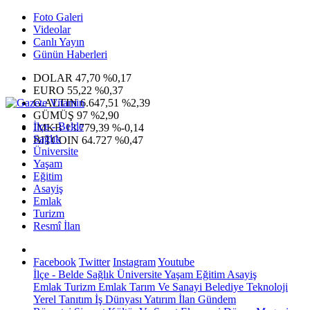
Foto Galeri
Videolar
Canlı Yayın
Günün Haberleri
DOLAR
47,70
%0,17
EURO
55,22
%0,37
G.ALTIN
6.647,51
%2,39
GÜMÜŞ
97
%2,90
İlçe - Belde
IMKB
13.779,39
%-0,14
Sağlık
BITCOIN
64.727
%0,47
Üniversite
Yaşam
Eğitim
Asayiş
Emlak
Turizm
Resmî İlan
Facebook
Twitter
Instagram
Youtube
İlçe - Belde
Sağlık
Üniversite
Yaşam
Eğitim
Asayiş
Emlak
Turizm
Emlak
Tarım Ve Sanayi
Belediye
Teknoloji
Yerel
Tanıtım
İş Dünyası
Yatırım
İlan
Gündem