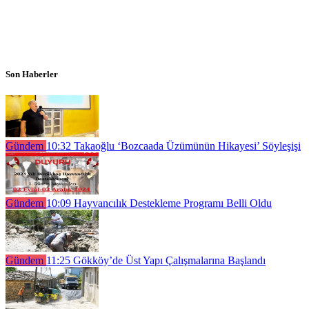
Son Haberler
Gündem
10:32
Takaoğlu ‘Bozcaada Üzümünün Hikayesi’ Söyleşişi
Gündem
10:09
Hayvancılık Destekleme Programı Belli Oldu
Gündem
11:25
Gökköy’de Üst Yapı Çalışmalarına Başlandı