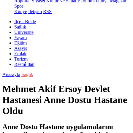
Röportaj
Siyaset
Kültür Ve Sanat
Ekonomi
Dünya
Magazin
Spor
Künye
İletişim
RSS
İlçe - Belde
Sağlık
Üniversite
Yaşam
Eğitim
Asayiş
Emlak
Turizm
Resmî İlan
Anasayfa
Sağlık
Mehmet Akif Ersoy Devlet
Hastanesi Anne Dostu Hastane
Oldu
Anne Dostu Hastane uygulamalarını