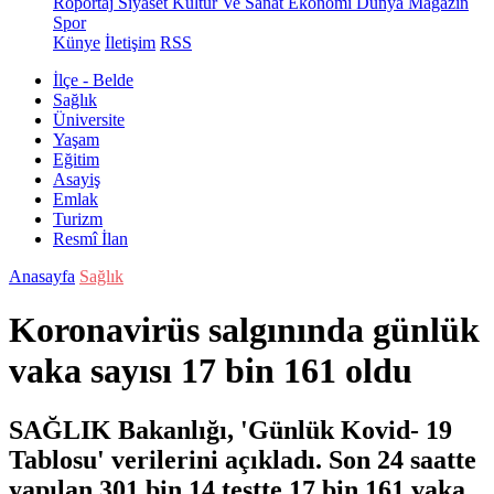
Röportaj
Siyaset
Kültür Ve Sanat
Ekonomi
Dünya
Magazin
Spor
Künye
İletişim
RSS
İlçe - Belde
Sağlık
Üniversite
Yaşam
Eğitim
Asayiş
Emlak
Turizm
Resmî İlan
Anasayfa
Sağlık
Koronavirüs salgınında günlük
vaka sayısı 17 bin 161 oldu
SAĞLIK Bakanlığı, 'Günlük Kovid- 19
Tablosu' verilerini açıkladı. Son 24 saatte
yapılan 301 bin 14 testte 17 bin 161 vaka