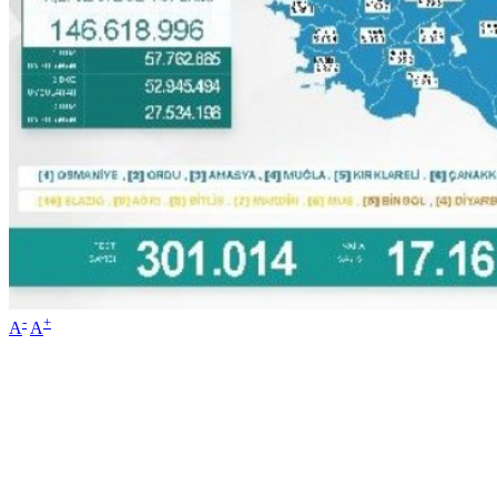
-
+
A
A