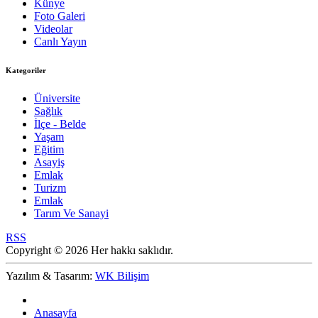
Künye
Foto Galeri
Videolar
Canlı Yayın
Kategoriler
Üniversite
Sağlık
İlçe - Belde
Yaşam
Eğitim
Asayiş
Emlak
Turizm
Emlak
Tarım Ve Sanayi
RSS
Copyright © 2026 Her hakkı saklıdır.
Yazılım & Tasarım:
WK Bilişim
Anasayfa