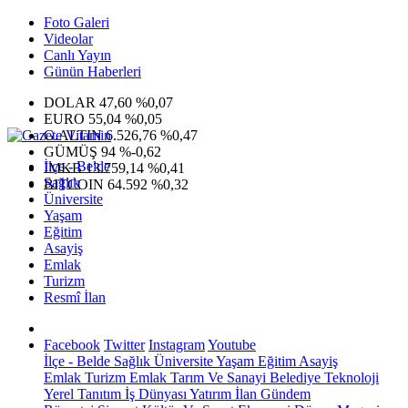
Foto Galeri
Videolar
Canlı Yayın
Günün Haberleri
DOLAR
47,60
%0,07
EURO
55,04
%0,05
G.ALTIN
6.526,76
%0,47
GÜMÜŞ
94
%-0,62
İlçe - Belde
IMKB
13.759,14
%0,41
Sağlık
BITCOIN
64.592
%0,32
Üniversite
Yaşam
Eğitim
Asayiş
Emlak
Turizm
Resmî İlan
Facebook
Twitter
Instagram
Youtube
İlçe - Belde
Sağlık
Üniversite
Yaşam
Eğitim
Asayiş
Emlak
Turizm
Emlak
Tarım Ve Sanayi
Belediye
Teknoloji
Yerel
Tanıtım
İş Dünyası
Yatırım
İlan
Gündem