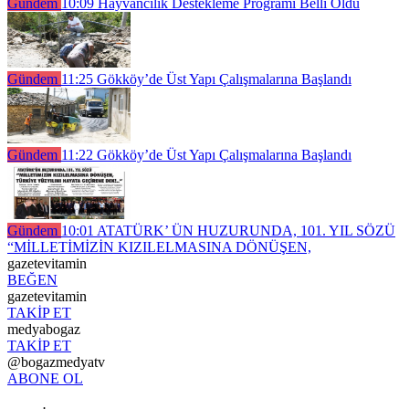
Gündem
10:09
Hayvancılık Destekleme Programı Belli Oldu
Gündem
11:25
Gökköy’de Üst Yapı Çalışmalarına Başlandı
Gündem
11:22
Gökköy’de Üst Yapı Çalışmalarına Başlandı
Gündem
10:01
ATATÜRK’ ÜN HUZURUNDA, 101. YIL SÖZÜ
“MİLLETİMİZİN KIZILELMASINA DÖNÜŞEN,
gazetevitamin
BEĞEN
gazetevitamin
TAKİP ET
medyabogaz
TAKİP ET
@bogazmedyatv
ABONE OL