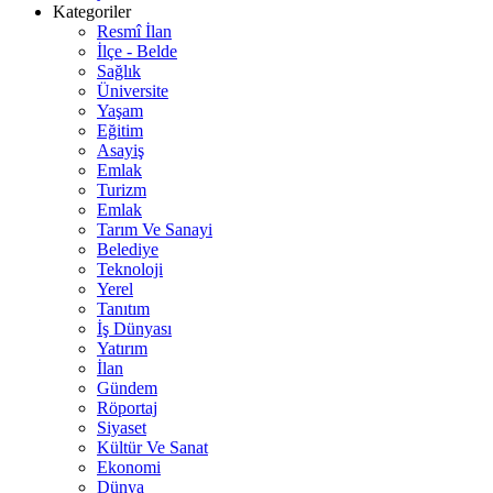
Kategoriler
Resmî İlan
İlçe - Belde
Sağlık
Üniversite
Yaşam
Eğitim
Asayiş
Emlak
Turizm
Emlak
Tarım Ve Sanayi
Belediye
Teknoloji
Yerel
Tanıtım
İş Dünyası
Yatırım
İlan
Gündem
Röportaj
Siyaset
Kültür Ve Sanat
Ekonomi
Dünya