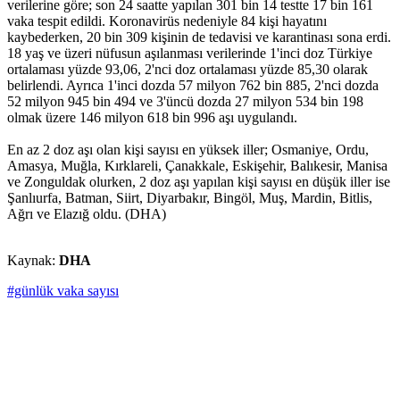
verilerine göre; son 24 saatte yapılan 301 bin 14 testte 17 bin 161
vaka tespit edildi. Koronavirüs nedeniyle 84 kişi hayatını
kaybederken, 20 bin 309 kişinin de tedavisi ve karantinası sona erdi.
18 yaş ve üzeri nüfusun aşılanması verilerinde 1'inci doz Türkiye
ortalaması yüzde 93,06, 2'nci doz ortalaması yüzde 85,30 olarak
belirlendi. Ayrıca 1'inci dozda 57 milyon 762 bin 885, 2'nci dozda
52 milyon 945 bin 494 ve 3'üncü dozda 27 milyon 534 bin 198
olmak üzere 146 milyon 618 bin 996 aşı uygulandı.
En az 2 doz aşı olan kişi sayısı en yüksek iller; Osmaniye, Ordu,
Amasya, Muğla, Kırklareli, Çanakkale, Eskişehir, Balıkesir, Manisa
ve Zonguldak olurken, 2 doz aşı yapılan kişi sayısı en düşük iller ise
Şanlıurfa, Batman, Siirt, Diyarbakır, Bingöl, Muş, Mardin, Bitlis,
Ağrı ve Elazığ oldu. (DHA)
Kaynak:
DHA
#günlük vaka sayısı