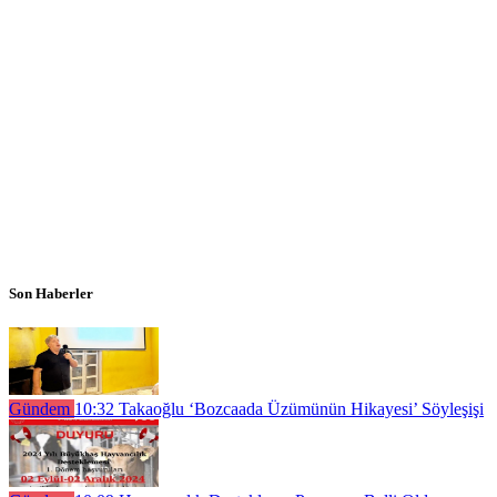
Son Haberler
Gündem
10:32
Takaoğlu ‘Bozcaada Üzümünün Hikayesi’ Söyleşişi