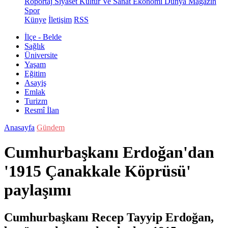
Röportaj
Siyaset
Kültür Ve Sanat
Ekonomi
Dünya
Magazin
Spor
Künye
İletişim
RSS
İlçe - Belde
Sağlık
Üniversite
Yaşam
Eğitim
Asayiş
Emlak
Turizm
Resmî İlan
Anasayfa
Gündem
Cumhurbaşkanı Erdoğan'dan
'1915 Çanakkale Köprüsü'
paylaşımı
Cumhurbaşkanı Recep Tayyip Erdoğan,