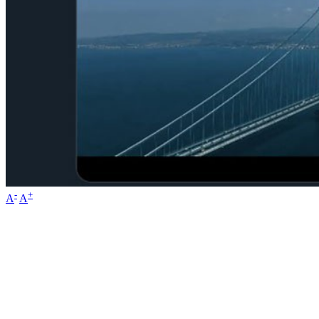
-
+
A
A