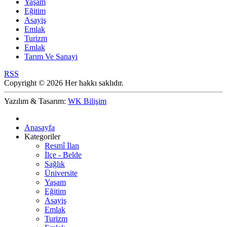
Yaşam
Eğitim
Asayiş
Emlak
Turizm
Emlak
Tarım Ve Sanayi
RSS
Copyright © 2026 Her hakkı saklıdır.
Yazılım & Tasarım:
WK Bilişim
Anasayfa
Kategoriler
Resmî İlan
İlçe - Belde
Sağlık
Üniversite
Yaşam
Eğitim
Asayiş
Emlak
Turizm