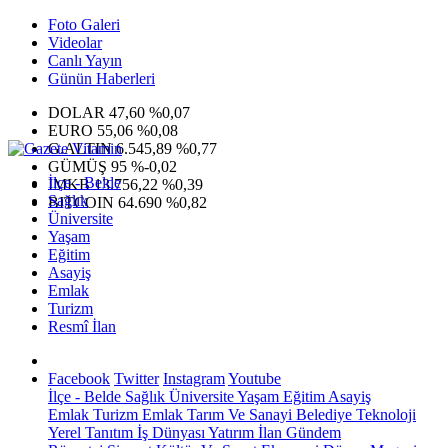
Foto Galeri
Videolar
Canlı Yayın
Günün Haberleri
DOLAR
47,60
%0,07
EURO
55,06
%0,08
G.ALTIN
6.545,89
%0,77
GÜMÜŞ
95
%-0,02
İlçe - Belde
IMKB
13.756,22
%0,39
Sağlık
BITCOIN
64.690
%0,82
Üniversite
Yaşam
Eğitim
Asayiş
Emlak
Turizm
Resmî İlan
Facebook
Twitter
Instagram
Youtube
İlçe - Belde
Sağlık
Üniversite
Yaşam
Eğitim
Asayiş
Emlak
Turizm
Emlak
Tarım Ve Sanayi
Belediye
Teknoloji
Yerel
Tanıtım
İş Dünyası
Yatırım
İlan
Gündem