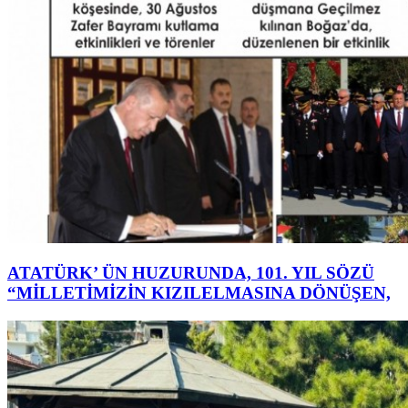
ATATÜRK’ ÜN HUZURUNDA, 101. YIL SÖZÜ
“MİLLETİMİZİN KIZILELMASINA DÖNÜŞEN,