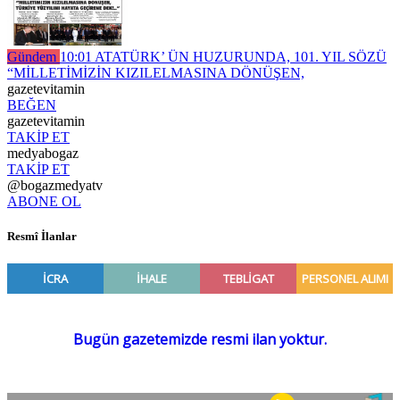
Gündem
10:01
ATATÜRK’ ÜN HUZURUNDA, 101. YIL SÖZÜ
“MİLLETİMİZİN KIZILELMASINA DÖNÜŞEN,
gazetevitamin
BEĞEN
gazetevitamin
TAKİP ET
medyabogaz
TAKİP ET
@bogazmedyatv
ABONE OL
Resmî İlanlar