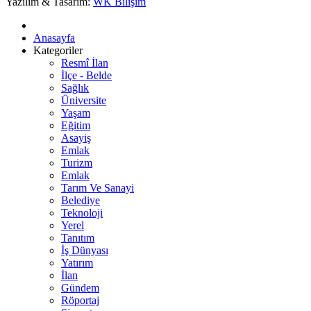
Yazılım & Tasarım:
WK Bilişim
Anasayfa
Kategoriler
Resmî İlan
İlçe - Belde
Sağlık
Üniversite
Yaşam
Eğitim
Asayiş
Emlak
Turizm
Emlak
Tarım Ve Sanayi
Belediye
Teknoloji
Yerel
Tanıtım
İş Dünyası
Yatırım
İlan
Gündem
Röportaj