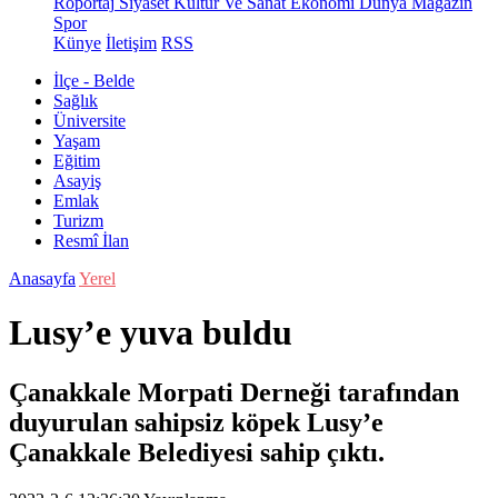
Röportaj
Siyaset
Kültür Ve Sanat
Ekonomi
Dünya
Magazin
Spor
Künye
İletişim
RSS
İlçe - Belde
Sağlık
Üniversite
Yaşam
Eğitim
Asayiş
Emlak
Turizm
Resmî İlan
Anasayfa
Yerel
Lusy’e yuva buldu
Çanakkale Morpati Derneği tarafından
duyurulan sahipsiz köpek Lusy’e
Çanakkale Belediyesi sahip çıktı.