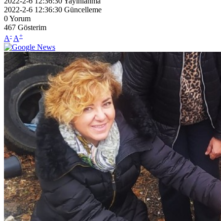
2022-2-6 12:36:30
Yayınlanma
2022-2-6 12:36:30
Güncelleme
0
Yorum
467
Gösterim
-
+
A
A