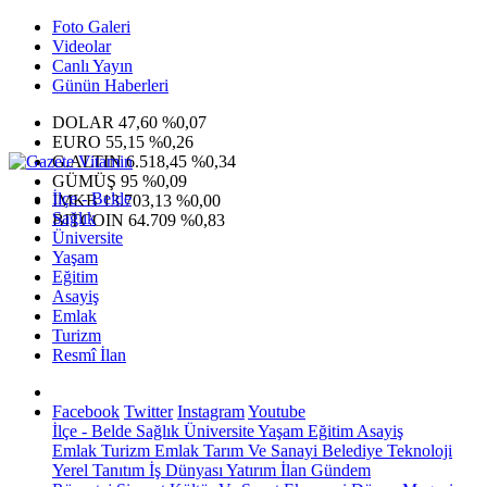
Foto Galeri
Videolar
Canlı Yayın
Günün Haberleri
DOLAR
47,60
%0,07
EURO
55,15
%0,26
G.ALTIN
6.518,45
%0,34
GÜMÜŞ
95
%0,09
İlçe - Belde
IMKB
13.703,13
%0,00
Sağlık
BITCOIN
64.709
%0,83
Üniversite
Yaşam
Eğitim
Asayiş
Emlak
Turizm
Resmî İlan
Facebook
Twitter
Instagram
Youtube
İlçe - Belde
Sağlık
Üniversite
Yaşam
Eğitim
Asayiş
Emlak
Turizm
Emlak
Tarım Ve Sanayi
Belediye
Teknoloji
Yerel
Tanıtım
İş Dünyası
Yatırım
İlan
Gündem