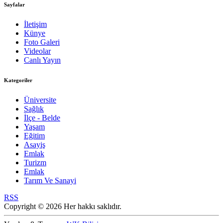
Sayfalar
İletişim
Künye
Foto Galeri
Videolar
Canlı Yayın
Kategoriler
Üniversite
Sağlık
İlçe - Belde
Yaşam
Eğitim
Asayiş
Emlak
Turizm
Emlak
Tarım Ve Sanayi
RSS
Copyright © 2026 Her hakkı saklıdır.