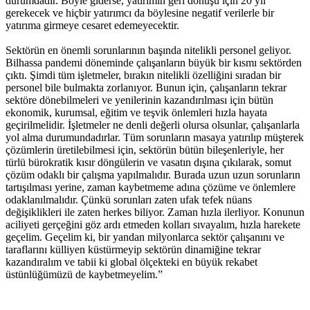
durumdadır. Böyle giderse, yatırımın geri dönüşü için 20 yıl
gerekecek ve hiçbir yatırımcı da böylesine negatif verilerle bir
yatırıma girmeye cesaret edemeyecektir.
Sektörün en önemli sorunlarının başında nitelikli personel geliyor.
Bilhassa pandemi döneminde çalışanların büyük bir kısmı sektörden
çıktı. Şimdi tüm işletmeler, bırakın nitelikli özelliğini sıradan bir
personel bile bulmakta zorlanıyor. Bunun için, çalışanların tekrar
sektöre dönebilmeleri ve yenilerinin kazandırılması için bütün
ekonomik, kurumsal, eğitim ve teşvik önlemleri hızla hayata
geçirilmelidir. İşletmeler ne denli değerli olursa olsunlar, çalışanlarla
yol alma durumundadırlar. Tüm sorunların masaya yatırılıp müşterek
çözümlerin üretilebilmesi için, sektörün bütün bileşenleriyle, her
türlü bürokratik kısır döngülerin ve vasatın dışına çıkılarak, somut
çözüm odaklı bir çalışma yapılmalıdır. Burada uzun uzun sorunların
tartışılması yerine, zaman kaybetmeme adına çözüme ve önlemlere
odaklanılmalıdır. Çünkü sorunları zaten ufak tefek nüans
değişiklikleri ile zaten herkes biliyor. Zaman hızla ilerliyor. Konunun
aciliyeti gerçeğini göz ardı etmeden kolları sıvayalım, hızla harekete
geçelim. Geçelim ki, bir yandan milyonlarca sektör çalışanını ve
taraflarını külliyen küstürmeyip sektörün dinamiğine tekrar
kazandıralım ve tabii ki global ölçekteki en büyük rekabet
üstünlüğümüzü de kaybetmeyelim.”