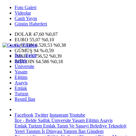
Foto Galeri
Videolar
Canlı Yayın
Günün Haberleri
DOLAR
47,60
%0,07
EURO
55,07
%0,10
G.ALTIN
6.520,53
%0,38
GÜMÜŞ
94
%-0,59
İlçe - Belde
IMKB
13.756,52
%0,39
Sağlık
BITCOIN
64.586
%0,18
Üniversite
Yaşam
Eğitim
Asayiş
Emlak
Turizm
Resmî İlan
Facebook
Twitter
Instagram
Youtube
İlçe - Belde
Sağlık
Üniversite
Yaşam
Eğitim
Asayiş
Emlak
Turizm
Emlak
Tarım Ve Sanayi
Belediye
Teknoloji
Yerel
Tanıtım
İş Dünyası
Yatırım
İlan
Gündem