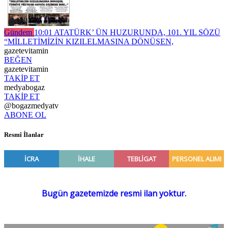
Gündem
10:01
ATATÜRK’ ÜN HUZURUNDA, 101. YIL SÖZÜ
“MİLLETİMİZİN KIZILELMASINA DÖNÜŞEN,
gazetevitamin
BEĞEN
gazetevitamin
TAKİP ET
medyabogaz
TAKİP ET
@bogazmedyatv
ABONE OL
Resmî İlanlar