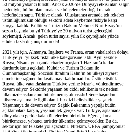
50 milyon yabancı turistti. Ancak 2020’de Dünyayı etkisi alan salgın
nedeniyle, bütün planlamalar ve bütçelemeler doğal olarak
hedefinden saptı. Türkiye olarak, Uluslararası arenada tek rekabet
üstünlüğümüzün olduğu sektörü adeta kaybetme riskiyle karşı
karşıya kaldık. Kültür ve Turizm Bakanı Mehmet Nuri Ersoy’un
sezon başında bu yıl Türkiye’ye 30 milyon turist geleceğini
söylemişti. Ancak, gelen turist sayısı yılın ilk çeyreğinde yüzde
elliden fazla düşmüş durumda!
2021 yılı için, Almanya, İngiltere ve Fransa, artan vakalardan dolayı
Türkiye’yi ‘yüksek riskli ülke kategorisine’ aldı. Aynı şekilde
Rusya, Nisan ayı başında charter uçuşları 1 Haziran’a kadar
durdurduğunu açıkladı. Kültür ve Turizm Bakanı ile
Cumhurbaşkanlığı Sözcüsü İbrahim Kalın’ın bu ülkeyi ziyaret
etmelerine rağmen bu kısıtlamayı kaldırmadılar. Üstüne üstlük
Rusya, ülke vatandaşlarını Türkiye yerine Mısır’a yönlendirmeye
devam ediyor. Sektörde yaşanan bu ciddi tehlikenin tek nedeni,
ülkemizde aşılamanın bitirilememiş olmasıdır! Sene başından
itibaren aşılama ile ilgili olarak bir dizi belirsizlikler yaşandı.
Yaşanmaya da devam ediyor. Sağlık Bakanının yaptığı bütün
açıklamalara karşın, yaşanan tek gerçek var: Türkiye, aşılamada
dünyada en geride kalan ülkelerden biri oldu. Eğer aşılama
bitirilemezse, yabancı turistler ülkemize gelmeyecekler. Bu da,
sektör için bir felakete yol açacaktır! Nitekim, UEFA Şampiyonlar
Ligi Finali ile Formula1 Türkiye Grand Prix’i bu yüzden