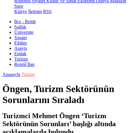
Röportaj
Siyaset
Kültür Ve Sanat
Ekonomi
Dünya
Magazin
Spor
Künye
İletişim
RSS
İlçe - Belde
Sağlık
Üniversite
Yaşam
Eğitim
Asayiş
Emlak
Turizm
Resmî İlan
Anasayfa
Turizm
Öngen, Turizm Sektörünün
Sorunlarını Sıraladı
Turizmci Mehmet Öngen ‘Turizm
Sektörünün Sorunları’ başlığı altında
açıklamalarda bulundu.