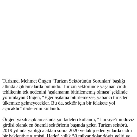
Turizmci Mehmet Öngen ‘Turizm Sektörünün Sorunları’ başlığı
altında açıklamalarda bulundu. Turizm sektöründe yaşanan ciddi
tehlikenin tek nedenini ‘aşılamanın bitirilememiş olması’ şeklinde
yorumlayan Öngen, “Eğer aşılama bitirilemezse, yabancı turistler
ülkemize gelmeyecekler. Bu da, sektör için bir felakete yol
açacaktır” ifadelerini kullandı.
Öngen yazılı açıklamasında şu ifadeleri kullandı; “Türkiye’nin döviz
girdisi olarak en önemli sektörlerin başında gelen Turizm sektörü,
2019 yılında yaptığı ataktan sonra 2020 ve takip eden yıllarda ciddi
bir beklentiye girmişti. Hedef, yıllık 50 milyar dolar döviz geliri ve