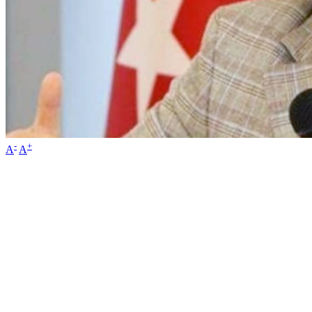
-
+
A
A