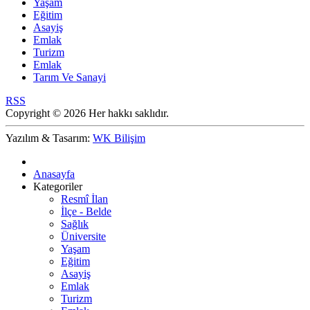
Yaşam
Eğitim
Asayiş
Emlak
Turizm
Emlak
Tarım Ve Sanayi
RSS
Copyright © 2026 Her hakkı saklıdır.
Yazılım & Tasarım:
WK Bilişim
Anasayfa
Kategoriler
Resmî İlan
İlçe - Belde
Sağlık
Üniversite
Yaşam
Eğitim
Asayiş
Emlak
Turizm