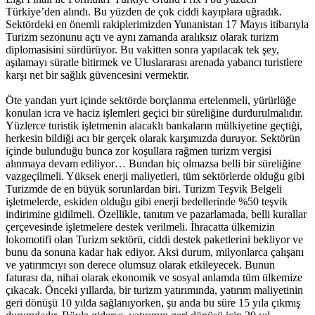
Türkiye’den alındı. Bu yüzden de çok ciddi kayıplara uğradık.
Sektördeki en önemli rakiplerimizden Yunanistan 17 Mayıs itibarıyla
Turizm sezonunu açtı ve aynı zamanda aralıksız olarak turizm
diplomasisini sürdürüyor. Bu vakitten sonra yapılacak tek şey,
aşılamayı süratle bitirmek ve Uluslararası arenada yabancı turistlere
karşı net bir sağlık güvencesini vermektir.
Öte yandan yurt içinde sektörde borçlanma ertelenmeli, yürürlüğe
konulan icra ve haciz işlemleri geçici bir süreliğine durdurulmalıdır.
Yüzlerce turistik işletmenin alacaklı bankaların mülkiyetine geçtiği,
herkesin bildiği acı bir gerçek olarak karşımızda duruyor. Sektörün
içinde bulunduğu bunca zor koşullara rağmen turizm vergisi
alınmaya devam ediliyor… Bundan hiç olmazsa belli bir süreliğine
vazgeçilmeli. Yüksek enerji maliyetleri, tüm sektörlerde olduğu gibi
Turizmde de en büyük sorunlardan biri. Turizm Teşvik Belgeli
işletmelerde, eskiden olduğu gibi enerji bedellerinde %50 teşvik
indirimine gidilmeli. Özellikle, tanıtım ve pazarlamada, belli kurallar
çerçevesinde işletmelere destek verilmeli. İhracatta ülkemizin
lokomotifi olan Turizm sektörü, ciddi destek paketlerini bekliyor ve
bunu da sonuna kadar hak ediyor. Aksi durum, milyonlarca çalışanı
ve yatırımcıyı son derece olumsuz olarak etkileyecek. Bunun
faturası da, nihai olarak ekonomik ve sosyal anlamda tüm ülkemize
çıkacak. Önceki yıllarda, bir turizm yatırımında, yatırım maliyetinin
geri dönüşü 10 yılda sağlanıyorken, şu anda bu süre 15 yıla çıkmış