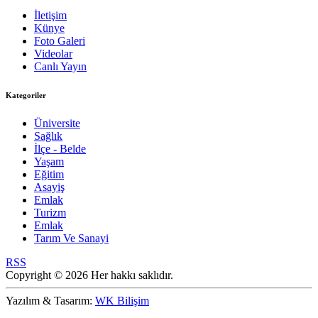
İletişim
Künye
Foto Galeri
Videolar
Canlı Yayın
Kategoriler
Üniversite
Sağlık
İlçe - Belde
Yaşam
Eğitim
Asayiş
Emlak
Turizm
Emlak
Tarım Ve Sanayi
RSS
Copyright © 2026 Her hakkı saklıdır.
Yazılım & Tasarım:
WK Bilişim