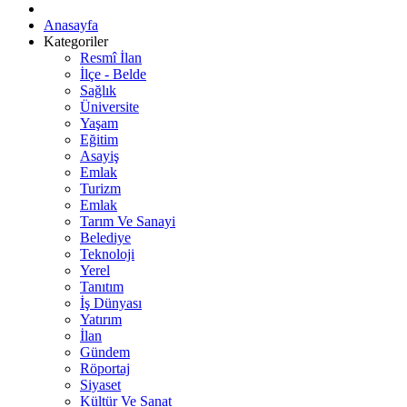
Anasayfa
Kategoriler
Resmî İlan
İlçe - Belde
Sağlık
Üniversite
Yaşam
Eğitim
Asayiş
Emlak
Turizm
Emlak
Tarım Ve Sanayi
Belediye
Teknoloji
Yerel
Tanıtım
İş Dünyası
Yatırım
İlan
Gündem
Röportaj
Siyaset
Kültür Ve Sanat