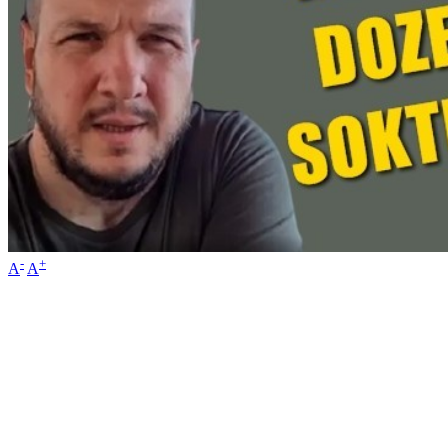
-
+
A
A