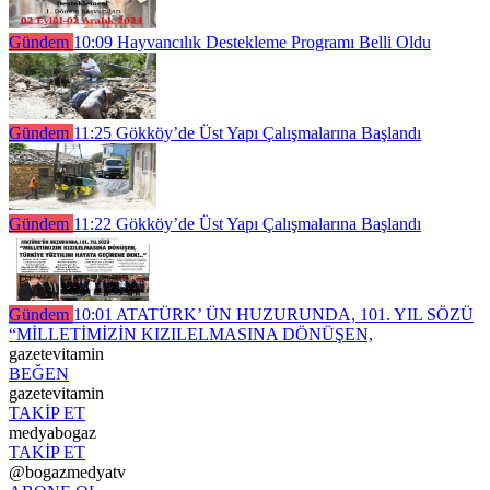
Gündem
10:09
Hayvancılık Destekleme Programı Belli Oldu
Gündem
11:25
Gökköy’de Üst Yapı Çalışmalarına Başlandı
Gündem
11:22
Gökköy’de Üst Yapı Çalışmalarına Başlandı
Gündem
10:01
ATATÜRK’ ÜN HUZURUNDA, 101. YIL SÖZÜ
“MİLLETİMİZİN KIZILELMASINA DÖNÜŞEN,
gazetevitamin
BEĞEN
gazetevitamin
TAKİP ET
medyabogaz
TAKİP ET
@bogazmedyatv