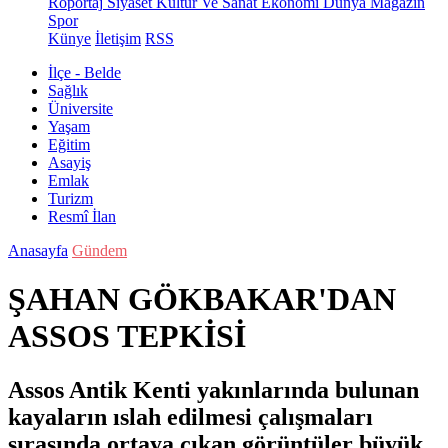
Röportaj
Siyaset
Kültür Ve Sanat
Ekonomi
Dünya
Magazin
Spor
Künye
İletişim
RSS
İlçe - Belde
Sağlık
Üniversite
Yaşam
Eğitim
Asayiş
Emlak
Turizm
Resmî İlan
Anasayfa
Gündem
ŞAHAN GÖKBAKAR'DAN
ASSOS TEPKİSİ
Assos Antik Kenti yakınlarında bulunan
kayaların ıslah edilmesi çalışmaları
sırasında ortaya çıkan görüntüler büyük