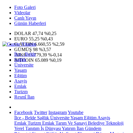
Foto Galeri
Videolar
Canlı Yayın
Günün Haberleri
DOLAR
47,74
%0,25
EURO
55,25
%0,43
G.ALTIN
6.660,55
%2,59
GÜMÜŞ
98
%3,57
İlçe - Belde
IMKB
13.779,39
%-0,14
Sağlık
BITCOIN
65.089
%0,19
Üniversite
Yaşam
Eğitim
Asayiş
Emlak
Turizm
Resmî İlan
Facebook
Twitter
Instagram
Youtube
İlçe - Belde
Sağlık
Üniversite
Yaşam
Eğitim
Asayiş
Emlak
Turizm
Emlak
Tarım Ve Sanayi
Belediye
Teknoloji
Yerel
Tanıtım
İş Dünyası
Yatırım
İlan
Gündem