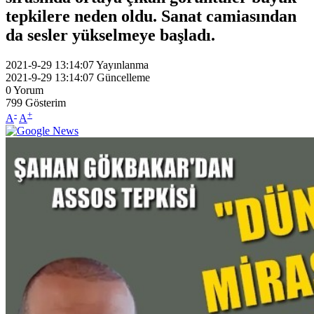
tepkilere neden oldu. Sanat camiasından
da sesler yükselmeye başladı.
2021-9-29 13:14:07
Yayınlanma
2021-9-29 13:14:07
Güncelleme
0
Yorum
799
Gösterim
-
+
A
A