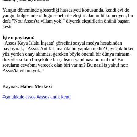
Yangın döneminde gösterdiği hassasiyeti konusunda, kendi evi de
yangın bölgesinde olduğu sebebi ile eleştiri alan ünlü komedyen, bu
defa "Not: Assos'ta villam yok!" diyerek eleştirilerin önünü baştan
kesti.
İşte o paylaşım!
"Assos Kaya Islahı İnşaatı' görselini sosyal medya hesabından
paylaşarak, "Assos Antik Liman'da bu yapılan nedir? Çivi çakılırken
yüz yerden onay alınması gereken böyle önemli bir dünya mirasın,
dozerler sokup bu şekilde bir çalışma yapılması normal mi? Bu
soruların cevabını verecek olan biri var mı? Bu nasıl iş yahu! not:
Assos'ta villam yok!"
Kaynak:
Haber Merkezi
#çanakkale assos
#assos antik kenti