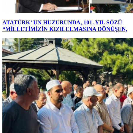
ATATÜRK’ ÜN HUZURUNDA, 101. YIL SÖZÜ
“MİLLETİMİZİN KIZILELMASINA DÖNÜŞEN,