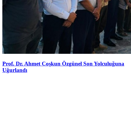
Prof. Dr. Ahmet Coşkun Özgünel Son Yolculuğuna
Uğurlandı