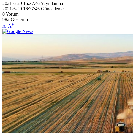
2021-6-29 16:37:46
Yayınlanma
2021-6-29 16:37:46
Güncelleme
0
Yorum
982
Gösterim
-
+
A
A