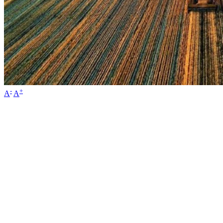
-
+
A
A