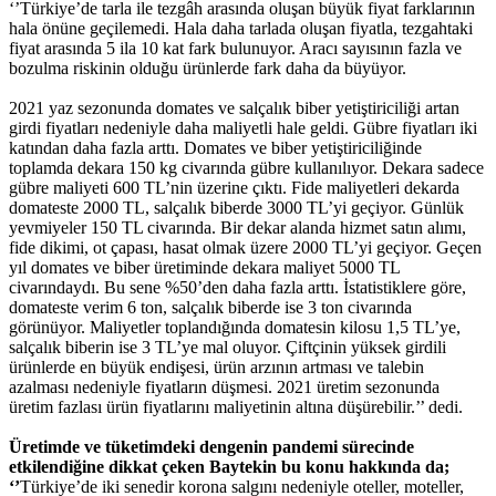
‘’Türkiye’de tarla ile tezgâh arasında oluşan büyük fiyat farklarının
hala önüne geçilemedi. Hala daha tarlada oluşan fiyatla, tezgahtaki
fiyat arasında 5 ila 10 kat fark bulunuyor. Aracı sayısının fazla ve
bozulma riskinin olduğu ürünlerde fark daha da büyüyor.
2021 yaz sezonunda domates ve salçalık biber yetiştiriciliği artan
girdi fiyatları nedeniyle daha maliyetli hale geldi. Gübre fiyatları iki
katından daha fazla arttı. Domates ve biber yetiştiriciliğinde
toplamda dekara 150 kg civarında gübre kullanılıyor. Dekara sadece
gübre maliyeti 600 TL’nin üzerine çıktı. Fide maliyetleri dekarda
domateste 2000 TL, salçalık biberde 3000 TL’yi geçiyor. Günlük
yevmiyeler 150 TL civarında. Bir dekar alanda hizmet satın alımı,
fide dikimi, ot çapası, hasat olmak üzere 2000 TL’yi geçiyor. Geçen
yıl domates ve biber üretiminde dekara maliyet 5000 TL
civarındaydı. Bu sene %50’den daha fazla arttı. İstatistiklere göre,
domateste verim 6 ton, salçalık biberde ise 3 ton civarında
görünüyor. Maliyetler toplandığında domatesin kilosu 1,5 TL’ye,
salçalık biberin ise 3 TL’ye mal oluyor. Çiftçinin yüksek girdili
ürünlerde en büyük endişesi, ürün arzının artması ve talebin
azalması nedeniyle fiyatların düşmesi. 2021 üretim sezonunda
üretim fazlası ürün fiyatlarını maliyetinin altına düşürebilir.’’ dedi.
Üretimde ve tüketimdeki dengenin pandemi sürecinde
etkilendiğine dikkat çeken Baytekin bu konu hakkında da;
‘’
Türkiye’de iki senedir korona salgını nedeniyle oteller, moteller,