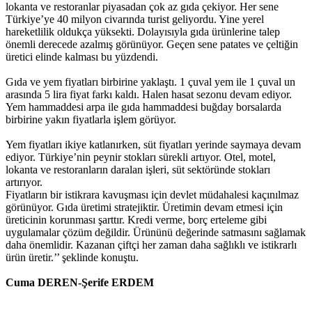
lokanta ve restoranlar piyasadan çok az gıda çekiyor. Her sene
Türkiye’ye 40 milyon civarında turist geliyordu. Yine yerel
hareketlilik oldukça yüksekti. Dolayısıyla gıda ürünlerine talep
önemli derecede azalmış görünüyor. Geçen sene patates ve çeltiğin
üretici elinde kalması bu yüzdendi.
Gıda ve yem fiyatları birbirine yaklaştı. 1 çuval yem ile 1 çuval un
arasında 5 lira fiyat farkı kaldı. Halen hasat sezonu devam ediyor.
Yem hammaddesi arpa ile gıda hammaddesi buğday borsalarda
birbirine yakın fiyatlarla işlem görüyor.
Yem fiyatları ikiye katlanırken, süt fiyatları yerinde saymaya devam
ediyor. Türkiye’nin peynir stokları sürekli artıyor. Otel, motel,
lokanta ve restoranların daralan işleri, süt sektöründe stokları
artırıyor.
Fiyatların bir istikrara kavuşması için devlet müdahalesi kaçınılmaz
görünüyor. Gıda üretimi stratejiktir. Üretimin devam etmesi için
üreticinin korunması şarttır. Kredi verme, borç erteleme gibi
uygulamalar çözüm değildir. Ürününü değerinde satmasını sağlamak
daha önemlidir. Kazanan çiftçi her zaman daha sağlıklı ve istikrarlı
ürün üretir.’’ şeklinde konuştu.
Cuma DEREN-Şerife ERDEM