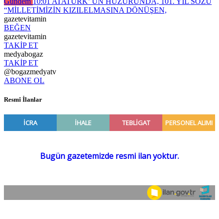
Gündem
10:01
ATATÜRK’ ÜN HUZURUNDA, 101. YIL SÖZÜ
“MİLLETİMİZİN KIZILELMASINA DÖNÜŞEN,
gazetevitamin
BEĞEN
gazetevitamin
TAKİP ET
medyabogaz
TAKİP ET
@bogazmedyatv
ABONE OL
Resmî İlanlar