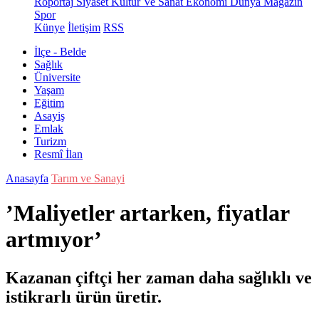
Röportaj
Siyaset
Kültür Ve Sanat
Ekonomi
Dünya
Magazin
Spor
Künye
İletişim
RSS
İlçe - Belde
Sağlık
Üniversite
Yaşam
Eğitim
Asayiş
Emlak
Turizm
Resmî İlan
Anasayfa
Tarım ve Sanayi
’Maliyetler artarken, fiyatlar
artmıyor’
Kazanan çiftçi her zaman daha sağlıklı ve
istikrarlı ürün üretir.