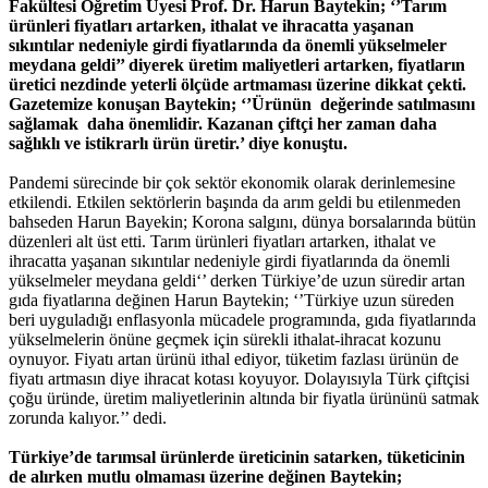
Fakültesi Öğretim Üyesi Prof. Dr. Harun Baytekin; ‘’Tarım
ürünleri fiyatları artarken, ithalat ve ihracatta yaşanan
sıkıntılar nedeniyle girdi fiyatlarında da önemli yükselmeler
meydana geldi’’ diyerek üretim maliyetleri artarken, fiyatların
üretici nezdinde yeterli ölçüde artmaması üzerine dikkat çekti.
Gazetemize konuşan Baytekin; ‘’Ürünün değerinde satılmasını
sağlamak daha önemlidir. Kazanan çiftçi her zaman daha
sağlıklı ve istikrarlı ürün üretir.’ diye konuştu.
Pandemi sürecinde bir çok sektör ekonomik olarak derinlemesine
etkilendi. Etkilen sektörlerin başında da arım geldi bu etilenmeden
bahseden Harun Bayekin; Korona salgını, dünya borsalarında bütün
düzenleri alt üst etti. Tarım ürünleri fiyatları artarken, ithalat ve
ihracatta yaşanan sıkıntılar nedeniyle girdi fiyatlarında da önemli
yükselmeler meydana geldi‘’ derken Türkiye’de uzun süredir artan
gıda fiyatlarına değinen Harun Baytekin; ‘’Türkiye uzun süreden
beri uyguladığı enflasyonla mücadele programında, gıda fiyatlarında
yükselmelerin önüne geçmek için sürekli ithalat-ihracat kozunu
oynuyor. Fiyatı artan ürünü ithal ediyor, tüketim fazlası ürünün de
fiyatı artmasın diye ihracat kotası koyuyor. Dolayısıyla Türk çiftçisi
çoğu üründe, üretim maliyetlerinin altında bir fiyatla ürününü satmak
zorunda kalıyor.’’ dedi.
Türkiye’de tarımsal ürünlerde üreticinin satarken, tüketicinin
de alırken mutlu olmaması üzerine değinen Baytekin;