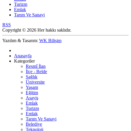
Turizm
Emlak
Tarım Ve Sanayi
RSS
Copyright © 2026 Her hakkı saklıdır.
Yazılım & Tasarım:
WK Bilişim
Anasayfa
Kategoriler
Resmî İlan
İlçe - Belde
Sağlık
Üniversite
Yaşam
Eğitim
Asayiş
Emlak
Turizm
Emlak
Tarım Ve Sanayi
Belediye
Teknoloji