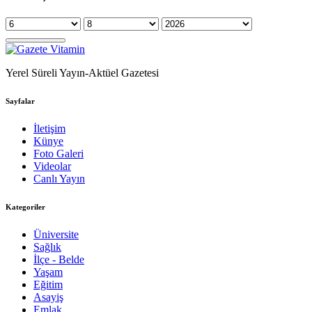
Yerel Süreli Yayın-Aktüel Gazetesi
Sayfalar
İletişim
Künye
Foto Galeri
Videolar
Canlı Yayın
Kategoriler
Üniversite
Sağlık
İlçe - Belde
Yaşam
Eğitim
Asayiş
Emlak