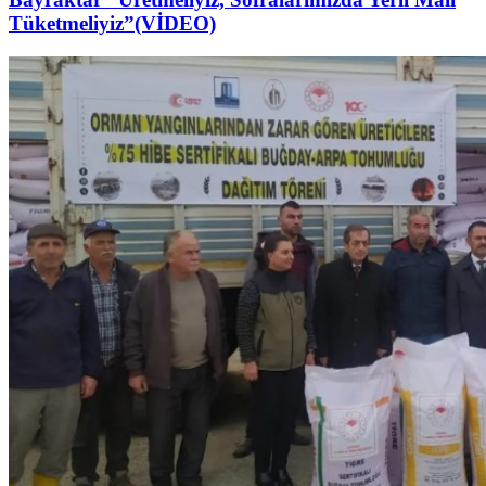
Tüketmeliyiz”(VİDEO)