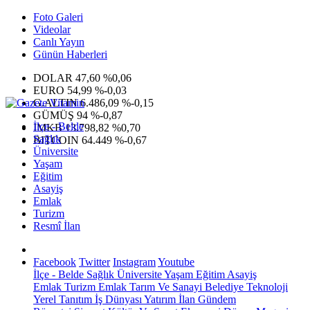
Foto Galeri
Videolar
Canlı Yayın
Günün Haberleri
DOLAR
47,60
%0,06
EURO
54,99
%-0,03
G.ALTIN
6.486,09
%-0,15
GÜMÜŞ
94
%-0,87
İlçe - Belde
IMKB
13.798,82
%0,70
Sağlık
BITCOIN
64.449
%-0,67
Üniversite
Yaşam
Eğitim
Asayiş
Emlak
Turizm
Resmî İlan
Facebook
Twitter
Instagram
Youtube
İlçe - Belde
Sağlık
Üniversite
Yaşam
Eğitim
Asayiş
Emlak
Turizm
Emlak
Tarım Ve Sanayi
Belediye
Teknoloji
Yerel
Tanıtım
İş Dünyası
Yatırım
İlan
Gündem