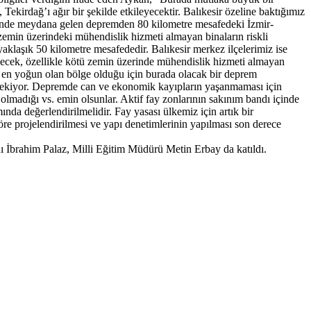
 Tekirdağ’ı ağır bir şekilde etkileyecektir. Balıkesir özeline baktığımız
zi'nde meydana gelen depremden 80 kilometre mesafedeki İzmir-
zemin üzerindeki mühendislik hizmeti almayan binaların riskli
laşık 50 kilometre mesafededir. Balıkesir merkez ilçelerimiz ise
ecek, özellikle kötü zemin üzerinde mühendislik hizmeti almayan
n en yoğun olan bölge olduğu için burada olacak bir deprem
erekiyor. Depremde can ve ekonomik kayıpların yaşanmaması için
 olmadığı vs. emin olsunlar. Aktif fay zonlarının sakınım bandı içinde
nda değerlendirilmelidir. Fay yasası ülkemiz için artık bir
göre projelendirilmesi ve yapı denetimlerinin yapılması son derece
brahim Palaz, Milli Eğitim Müdürü Metin Erbay da katıldı.