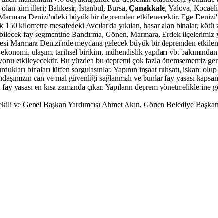
an tüm illeri; Balıkesir, İstanbul, Bursa,
Çanakkale
, Yalova, Kocaeli,
iz, Marmara Denizi'ndeki büyük bir depremden etkilenecektir. Ege Deni
 150 kilometre mesafedeki Avcılar'da yıkılan, hasar alan binalar, kötü 
bilecek fay segmentine Bandırma, Gönen, Marmara, Erdek ilçelerimiz yak
lçesi Marmara Denizi'nde meydana gelecek büyük bir depremden etkilen
 ekonomi, ulaşım, tarihsel birikim, mühendislik yapıları vb. bakımında
ilyonu etkileyecektir. Bu yüzden bu depremi çok fazla önemsememiz g
kları binaları lütfen sorgulasınlar. Yapının inşaat ruhsatı, iskanı olup
andaşımızın can ve mal güvenliği sağlanmalı ve bunlar fay yasası kapsamı
rım fay yasası en kısa zamanda çıkar. Yapıların deprem yönetmeliklerine 
li ve Genel Başkan Yardımcısı Ahmet Akın, Gönen Belediye Başkanı İ