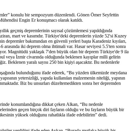
emler” konulu bir sempozyum düzenlendi. Gönen Ömer Seyfettin
ühendisi Engin Er konuşmacı olarak katıldı.
llık geçmiş depremlerinin sayısal çözümlemesi yapıldığında
ziran, mart ve kasımdır. Türkiye'deki depremlerin yüzde 52'si Kuzey
 depremler bakımından en güvenli yerleri başta Karadeniz kıyıları,
arasında iki deprem olma ihtimali var. Hasar seviyesi 5.5'ten sonra
ıyor. Magnitüdü yaklaşık 7'den büyük olan bir deprem Türkiye'de 9 ila
nbul veya İzmir civarında olduğunda beklenen kayıplar milli gelirin
z. Beklenen yaralı sayısı 250 bin kişiyi aşacaktır. Bu nedenlerle
kuşağında bulunduğunu ifade ederek, “Bu yüzden ülkemizde meydana
apısının yetersizliği, yapıda kullanılan malzemenin niteliği, yapının
klanmaktadır. Biz bu unsurları düzeltemedikten sonra her depremden
üzerinde konumlandığına dikkat çeken Alkan, “Bu nedenle
lelerinden geçen birçok diri fayların olduğu ve bu fayların büyük bir
sinin yüksek olduğunu rahatlıkla ifade edebilirim” dedi.
ilgiler verdiğini ifade eden Aykan, “Burada mutlaka büyük bir