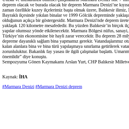
deprem olacak ve burada olacak bir deprem Marmara Denizi’ne kıyısı ol
zaman özellikle kuzey ilçelerimiz başta olmak üzere, Balıkesir ilim
Bayraklı ilçesinde yıkılan binalar ve 1999 Gölcük depreminde yaklaşık
olduğunun açıkça bir göstergesidir. Marmara Denizi'nde deprem ürete
yaklaşık 120 kilometre mesafededir. Bu yüzden Balıkesir’in birçok i
yapılar olumsuz yönde etkilenecektir. Marmara Bölgesi nüfus, sanayi,
Türkiye’nin ekonomisine bir hayli zarar verecektir. Bu deprem 28 m
depreme dayanıklı sağlam bina yapmamız gerekir. Vatandaşlarımız oturdu
kalan alanlara bina ve bina türü yapılaşmaya sınırlama getirilerek vat
zorunluluktur. Bakanlık fay yasası ile ilgili çalışmalar başlattı. Uma
önemlidir” diye konuştu.
Sempozyuma Gönen Kaymakamı Arslan Yurt, CHP Balıkesir Milletveki
Kaynak:
İHA
#Marmara Denizi
#Marmara Denizi deprem