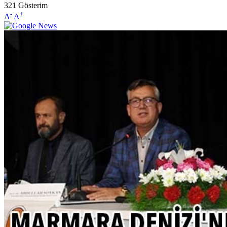
321
Gösterim
-
+
A
A