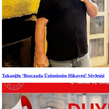
Takaoğlu ‘Bozcaada Üzümünün Hikayesi’ Söyleşişi