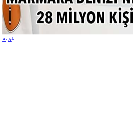
-
+
A
A