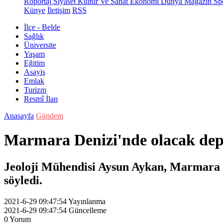
Röportaj
Siyaset
Kültür Ve Sanat
Ekonomi
Dünya
Magazin
Sp
Künye
İletişim
RSS
İlçe - Belde
Sağlık
Üniversite
Yaşam
Eğitim
Asayiş
Emlak
Turizm
Resmî İlan
Anasayfa
Gündem
Marmara Denizi'nde olacak depr
Jeoloji Mühendisi Aysun Aykan, Marmara D
söyledi.
2021-6-29 09:47:54
Yayınlanma
2021-6-29 09:47:54
Güncelleme
0
Yorum