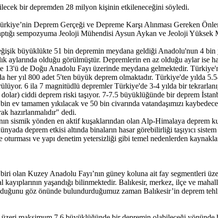
cek bir depremden 28 milyon kişinin etkileneceğini söyledi.
i, Türkiye’nin Deprem Gerçeği ve Depreme Karşı Alınması Gereken Önl
aptığı sempozyuma Jeoloji Mühendisi Aysun Aykan ve Jeoloji Yüksek M
şik büyüklükte 51 bin depremin meydana geldiği Anadolu'nun 4 bin yı
ık aylarında olduğu görülmüştür. Depremlerin en az olduğu aylar ise ha
 13'ü de Doğu Anadolu Fayı üzerinde meydana gelmektedir. Türkiye'nin
er yıl 800 adet 5'ten büyük deprem olmaktadır. Türkiye'de yılda 5.5-6 
lüyor. 6 ila 7 magnitüdlü depremler Türkiye'de 3-4 yılda bir tekrarlan
ar dolar) ciddi deprem riski taşıyor. 7-7.5 büyüklüğünde bir deprem İsta
 bin ev tamamen yıkılacak ve 50 bin civarında vatandaşımızı kaybedeceği
ak hazırlanmalıdır" dedi.
nın sismik yönden en aktif kuşaklarından olan Alp-Himalaya deprem 
da deprem etkisi altında binaların hasar görebilirliği taşıyıcı sistem y
rine oturması ve yapı denetim yetersizliği gibi temel nedenlerden kayna
dan biri olan Kuzey Anadolu Fayı’nın güney koluna ait fay segmentleri 
l kayıplarının yaşandığı bilinmektedir. Balıkesir, merkez, ilçe ve mahal
duğunu göz önünde bulundurduğumuz zaman Balıkesir’in deprem tehlike
in üzeri maksimum 7.6 büyüklüğünde bir depremin olabileceği yönünde b