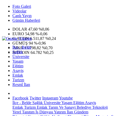
Foto Galeri
Videolar
Canlı Yayın
Günün Haberleri
DOLAR
47,60
%0,06
EURO
54,98
%-0,06
G.ALTIN
6.511,87
%0,24
GÜMÜŞ
94
%-0,96
İlçe - Belde
IMKB
13.798,82
%0,70
Sağlık
BITCOIN
64.782
%0,25
Üniversite
Yaşam
Eğitim
Asayiş
Emlak
Turizm
Resmî İlan
Facebook
Twitter
Instagram
Youtube
İlçe - Belde
Sağlık
Üniversite
Yaşam
Eğitim
Asayiş
Emlak
Turizm
Emlak
Tarım Ve Sanayi
Belediye
Teknoloji
Yerel
Tanıtım
İş Dünyası
Yatırım
İlan
Gündem