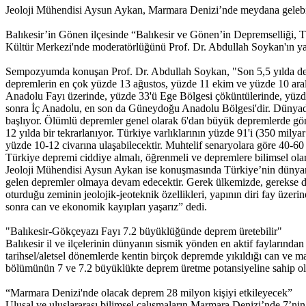
Jeoloji Mühendisi Aysun Aykan, Marmara Denizi’nde meydana gelebile
Balıkesir’in Gönen ilçesinde “Balıkesir ve Gönen’in Depremselliğ
Kültür Merkezi'nde moderatörlüğünü Prof. Dr. Abdullah Soykan'ın y
Sempozyumda konuşan Prof. Dr. Abdullah Soykan, "Son 5,5 yılda deği
depremlerin en çok yüzde 13 ağustos, yüzde 11 ekim ve yüzde 10 aral
Anadolu Fayı üzerinde, yüzde 33'ü Ege Bölgesi çöküntülerinde, yüzde
sonra İç Anadolu, en son da Güneydoğu Anadolu Bölgesi'dir. Dünyada h
başlıyor. Ölümlü depremler genel olarak 6'dan büyük depremlerde görü
12 yılda bir tekrarlanıyor. Türkiye varlıklarının yüzde 91'i (350 mily
yüzde 10-12 civarına ulaşabilecektir. Muhtelif senaryolara göre 40-60
Türkiye depremi ciddiye almalı, öğrenmeli ve depremlere bilimsel olar
Jeoloji Mühendisi Aysun Aykan ise konuşmasında Türkiye’nin dünya
gelen depremler olmaya devam edecektir. Gerek ülkemizde, gerekse dünya
oturduğu zeminin jeolojik-jeoteknik özellikleri, yapının diri fay üze
sonra can ve ekonomik kayıpları yaşarız” dedi.
"Balıkesir-Gökçeyazı Fayı 7.2 büyüklüğünde deprem üretebilir"
Balıkesir il ve ilçelerinin dünyanın sismik yönden en aktif fayların
tarihsel/aletsel dönemlerde kentin birçok depremde yıkıldığı can ve ma
bölümünün 7 ve 7.2 büyüklükte deprem üretme potansiyeline sahip ol
“Marmara Denizi'nde olacak deprem 28 milyon kişiyi etkileyecek”
Ulusal ve uluslararası bilimsel çalışmaların Marmara Denizi’nde 7’n