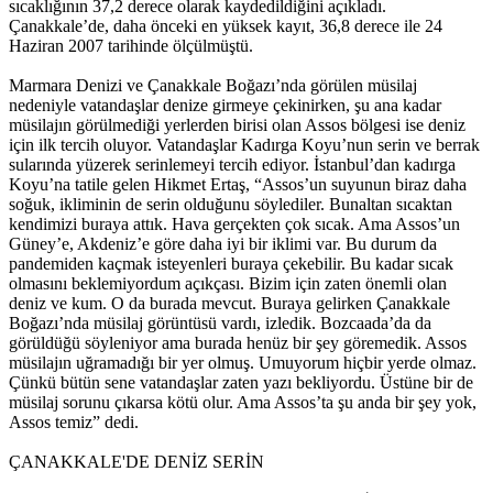
sıcaklığının 37,2 derece olarak kaydedildiğini açıkladı.
Çanakkale’de, daha önceki en yüksek kayıt, 36,8 derece ile 24
Haziran 2007 tarihinde ölçülmüştü.
Marmara Denizi ve Çanakkale Boğazı’nda görülen müsilaj
nedeniyle vatandaşlar denize girmeye çekinirken, şu ana kadar
müsilajın görülmediği yerlerden birisi olan Assos bölgesi ise deniz
için ilk tercih oluyor. Vatandaşlar Kadırga Koyu’nun serin ve berrak
sularında yüzerek serinlemeyi tercih ediyor. İstanbul’dan kadırga
Koyu’na tatile gelen Hikmet Ertaş, “Assos’un suyunun biraz daha
soğuk, ikliminin de serin olduğunu söylediler. Bunaltan sıcaktan
kendimizi buraya attık. Hava gerçekten çok sıcak. Ama Assos’un
Güney’e, Akdeniz’e göre daha iyi bir iklimi var. Bu durum da
pandemiden kaçmak isteyenleri buraya çekebilir. Bu kadar sıcak
olmasını beklemiyordum açıkçası. Bizim için zaten önemli olan
deniz ve kum. O da burada mevcut. Buraya gelirken Çanakkale
Boğazı’nda müsilaj görüntüsü vardı, izledik. Bozcaada’da da
görüldüğü söyleniyor ama burada henüz bir şey göremedik. Assos
müsilajın uğramadığı bir yer olmuş. Umuyorum hiçbir yerde olmaz.
Çünkü bütün sene vatandaşlar zaten yazı bekliyordu. Üstüne bir de
müsilaj sorunu çıkarsa kötü olur. Ama Assos’ta şu anda bir şey yok,
Assos temiz” dedi.
ÇANAKKALE'DE DENİZ SERİN