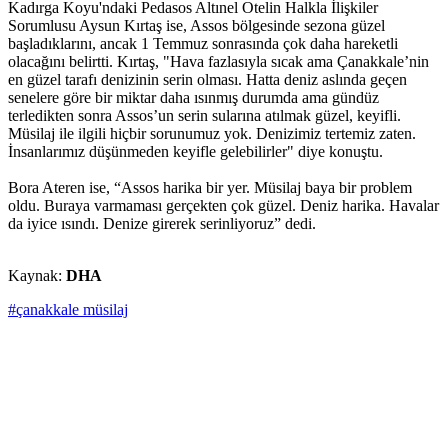
Kadırga Koyu'ndaki Pedasos Altınel Otelin Halkla İlişkiler
Sorumlusu Aysun Kırtaş ise, Assos bölgesinde sezona güzel
başladıklarını, ancak 1 Temmuz sonrasında çok daha hareketli
olacağını belirtti. Kırtaş, "Hava fazlasıyla sıcak ama Çanakkale’nin
en güzel tarafı denizinin serin olması. Hatta deniz aslında geçen
senelere göre bir miktar daha ısınmış durumda ama gündüz
terledikten sonra Assos’un serin sularına atılmak güzel, keyifli.
Müsilaj ile ilgili hiçbir sorunumuz yok. Denizimiz tertemiz zaten.
İnsanlarımız düşünmeden keyifle gelebilirler" diye konuştu.
Bora Ateren ise, “Assos harika bir yer. Müsilaj baya bir problem
oldu. Buraya varmaması gerçekten çok güzel. Deniz harika. Havalar
da iyice ısındı. Denize girerek serinliyoruz” dedi.
Kaynak:
DHA
#çanakkale müsilaj