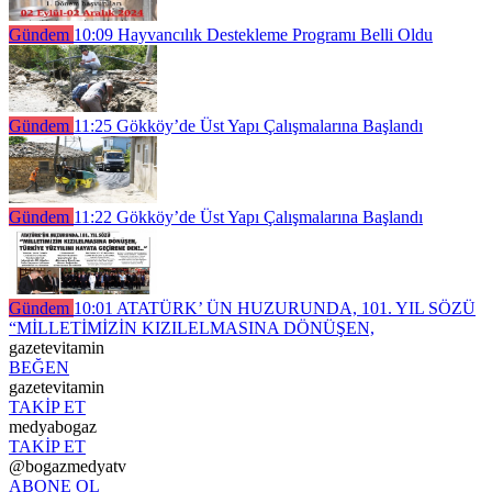
Gündem
10:09
Hayvancılık Destekleme Programı Belli Oldu
Gündem
11:25
Gökköy’de Üst Yapı Çalışmalarına Başlandı
Gündem
11:22
Gökköy’de Üst Yapı Çalışmalarına Başlandı
Gündem
10:01
ATATÜRK’ ÜN HUZURUNDA, 101. YIL SÖZÜ
“MİLLETİMİZİN KIZILELMASINA DÖNÜŞEN,
gazetevitamin
BEĞEN
gazetevitamin
TAKİP ET
medyabogaz
TAKİP ET
@bogazmedyatv
ABONE OL