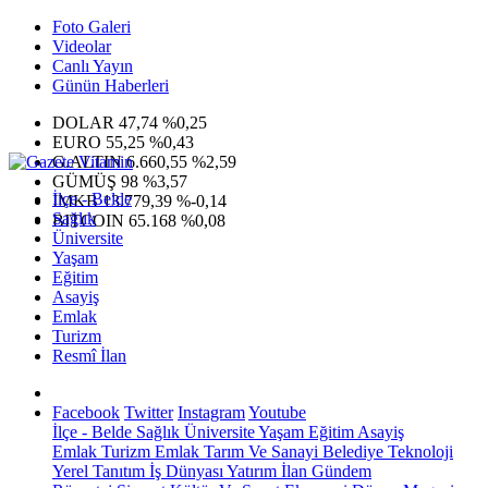
Foto Galeri
Videolar
Canlı Yayın
Günün Haberleri
DOLAR
47,74
%0,25
EURO
55,25
%0,43
G.ALTIN
6.660,55
%2,59
GÜMÜŞ
98
%3,57
İlçe - Belde
IMKB
13.779,39
%-0,14
Sağlık
BITCOIN
65.168
%0,08
Üniversite
Yaşam
Eğitim
Asayiş
Emlak
Turizm
Resmî İlan
Facebook
Twitter
Instagram
Youtube
İlçe - Belde
Sağlık
Üniversite
Yaşam
Eğitim
Asayiş
Emlak
Turizm
Emlak
Tarım Ve Sanayi
Belediye
Teknoloji
Yerel
Tanıtım
İş Dünyası
Yatırım
İlan
Gündem