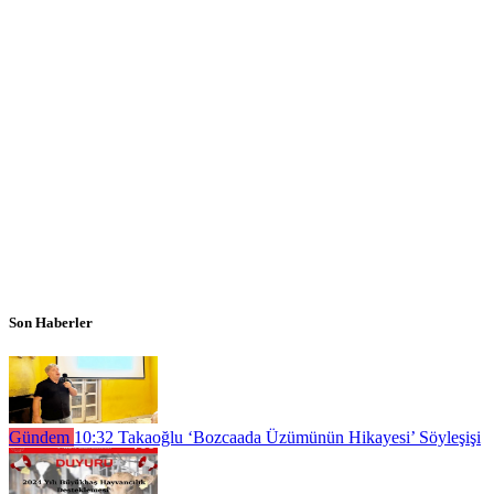
Son Haberler
Gündem
10:32
Takaoğlu ‘Bozcaada Üzümünün Hikayesi’ Söyleşişi