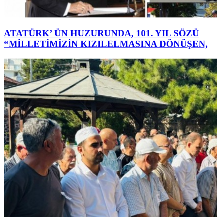
ATATÜRK’ ÜN HUZURUNDA, 101. YIL SÖZÜ
“MİLLETİMİZİN KIZILELMASINA DÖNÜŞEN,