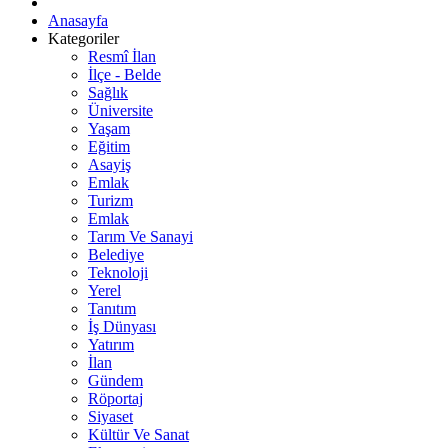
Anasayfa
Kategoriler
Resmî İlan
İlçe - Belde
Sağlık
Üniversite
Yaşam
Eğitim
Asayiş
Emlak
Turizm
Emlak
Tarım Ve Sanayi
Belediye
Teknoloji
Yerel
Tanıtım
İş Dünyası
Yatırım
İlan
Gündem
Röportaj
Siyaset
Kültür Ve Sanat