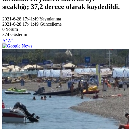
sıcaklığı; 37,2 derece olarak kaydedildi.
2021-6-28 17:41:49
Yayınlanma
2021-6-28 17:41:49
Güncelleme
0
Yorum
374
Gösterim
-
+
A
A