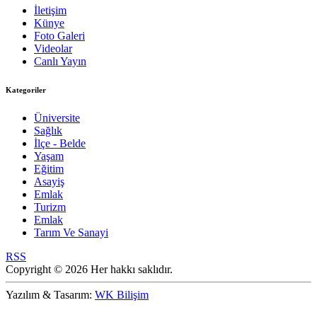
İletişim
Künye
Foto Galeri
Videolar
Canlı Yayın
Kategoriler
Üniversite
Sağlık
İlçe - Belde
Yaşam
Eğitim
Asayiş
Emlak
Turizm
Emlak
Tarım Ve Sanayi
RSS
Copyright © 2026 Her hakkı saklıdır.
Yazılım & Tasarım:
WK Bilişim