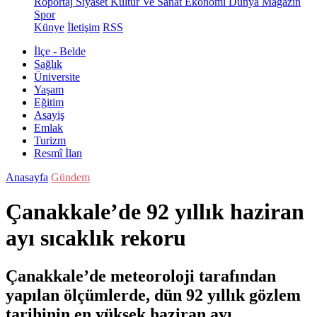
Röportaj
Siyaset
Kültür Ve Sanat
Ekonomi
Dünya
Magazin
Spor
Künye
İletişim
RSS
İlçe - Belde
Sağlık
Üniversite
Yaşam
Eğitim
Asayiş
Emlak
Turizm
Resmî İlan
Anasayfa
Gündem
Çanakkale’de 92 yıllık haziran
ayı sıcaklık rekoru
Çanakkale’de meteoroloji tarafından
yapılan ölçümlerde, dün 92 yıllık gözlem
tarihinin en yüksek haziran ayı