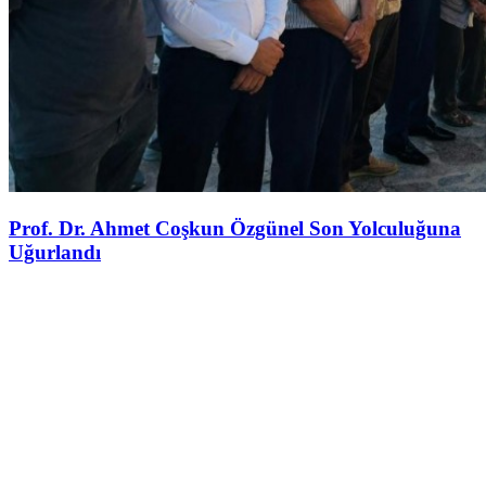
Prof. Dr. Ahmet Coşkun Özgünel Son Yolculuğuna
Uğurlandı