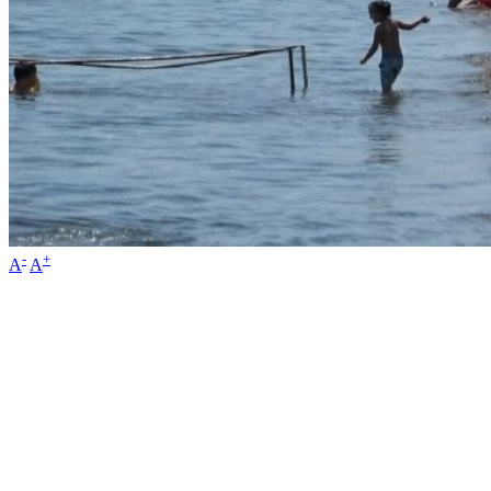
-
+
A
A