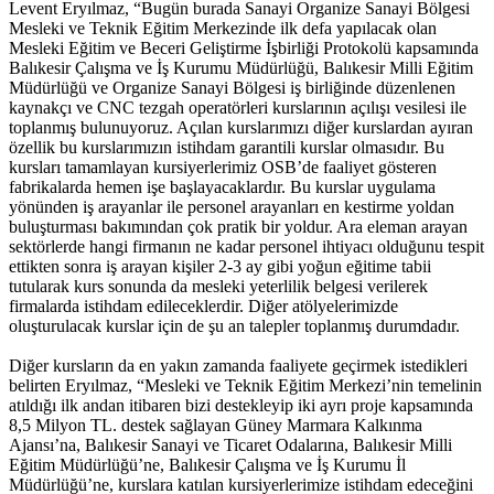
Levent Eryılmaz, “Bugün burada Sanayi Organize Sanayi Bölgesi
Mesleki ve Teknik Eğitim Merkezinde ilk defa yapılacak olan
Mesleki Eğitim ve Beceri Geliştirme İşbirliği Protokolü kapsamında
Balıkesir Çalışma ve İş Kurumu Müdürlüğü, Balıkesir Milli Eğitim
Müdürlüğü ve Organize Sanayi Bölgesi iş birliğinde düzenlenen
kaynakçı ve CNC tezgah operatörleri kurslarının açılışı vesilesi ile
toplanmış bulunuyoruz. Açılan kurslarımızı diğer kurslardan ayıran
özellik bu kurslarımızın istihdam garantili kurslar olmasıdır. Bu
kursları tamamlayan kursiyerlerimiz OSB’de faaliyet gösteren
fabrikalarda hemen işe başlayacaklardır. Bu kurslar uygulama
yönünden iş arayanlar ile personel arayanları en kestirme yoldan
buluşturması bakımından çok pratik bir yoldur. Ara eleman arayan
sektörlerde hangi firmanın ne kadar personel ihtiyacı olduğunu tespit
ettikten sonra iş arayan kişiler 2-3 ay gibi yoğun eğitime tabii
tutularak kurs sonunda da mesleki yeterlilik belgesi verilerek
firmalarda istihdam edileceklerdir. Diğer atölyelerimizde
oluşturulacak kurslar için de şu an talepler toplanmış durumdadır.
Diğer kursların da en yakın zamanda faaliyete geçirmek istedikleri
belirten Eryılmaz, “Mesleki ve Teknik Eğitim Merkezi’nin temelinin
atıldığı ilk andan itibaren bizi destekleyip iki ayrı proje kapsamında
8,5 Milyon TL. destek sağlayan Güney Marmara Kalkınma
Ajansı’na, Balıkesir Sanayi ve Ticaret Odalarına, Balıkesir Milli
Eğitim Müdürlüğü’ne, Balıkesir Çalışma ve İş Kurumu İl
Müdürlüğü’ne, kurslara katılan kursiyerlerimize istihdam edeceğini