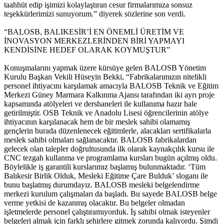
taahhüt edip işimizi kolaylaştıran cesur firmalarımıza sonsuz
teşekkürlerimizi sunuyorum.” diyerek sözlerine son verdi.
“BALOSB, BALIKESİR’İ EN ÖNEMLİ ÜRETİM VE
İNOVASYON MERKEZLERİNDEN BİRİ YAPMAYI
KENDİSİNE HEDEF OLARAK KOYMUŞTUR”
Konuşmalarını yapmak üzere kürsüye gelen BALOSB Yönetim
Kurulu Başkan Vekili Hüseyin Bekki, “Fabrikalarımızın nitelikli
personel ihtiyacını karşılamak amacıyla BALOSB Teknik ve Eğitim
Merkezi Güney Marmara Kalkınma Ajansı tarafından iki ayrı proje
kapsamında atölyeleri ve dershaneleri ile kullanıma hazır hale
getirilmiştir. OSB Teknik ve Anadolu Lisesi öğrencilerinin atölye
ihtiyacının karşılanacak hem de bir meslek sahibi olamamış
gençlerin burada düzenlenecek eğitimlerle, alacakları sertifikalarla
meslek sahibi olmaları sağlanacaktır. BALOSB fabrikalardan
gelecek olan talepler doğrultusunda ilk olarak kaynakçılık kursu ile
CNC tezgah kullanma ve programlama kursları bugün açılmış oldu.
Böylelikle iş garantili kurslarımız başlamış bulunmaktadır. ‘Tüm
Balıkesir Birlik Olduk, Mesleki Eğitime Çare Bulduk’ sloganı ile
bunu başlatmış durumdayız. BALOSB mesleki belgelendirme
merkezi kurulum çalışmaları da başladı. Bu sayede BALOSB belge
verme yetkisi de kazanmış olacaktır. Bu belgeler olmadan
işletmelerde personel çalıştıramıyorduk. İş sahibi olmak isteyenler
belgeleri almak için farklı şehirlere gitmek zorunda kalıyordu. Şimdi