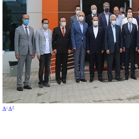
-
+
A
A