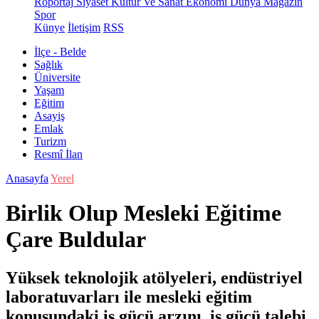
Röportaj
Siyaset
Kültür Ve Sanat
Ekonomi
Dünya
Magazin
Spor
Künye
İletişim
RSS
İlçe - Belde
Sağlık
Üniversite
Yaşam
Eğitim
Asayiş
Emlak
Turizm
Resmî İlan
Anasayfa
Yerel
Birlik Olup Mesleki Eğitime
Çare Buldular
Yüksek teknolojik atölyeleri, endüstriyel
laboratuvarları ile mesleki eğitim
konusundaki iş gücü arzını, iş gücü talebi