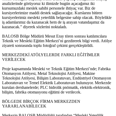
analizlerinde görüyoruz ki ilimizde bugün açacağımız iki
kursumuzdaki meslek sahibi personele ihtiyaç var. Biz de
kursiyerlerimize maddi destek sağlayacağız. Kurslarını bitiren
kursiyerlerimiz mesleki yeterlilik belgesine sahip olacak. Böylelikle
iş adamlarımız da kazanacak hem de iş arayan vatandaşımız da
kazanacak.” diyerek sözlerini noktaladı.
BALOSB Bölge Müdürü Mesut Eray tören sonrası katılımcılara
Teknik ve Mesleki Eğitim Merkezi’ni gezdirerek bilgi verdi. Atölye
ziyareti sonrasında toplu fotoğraf çekimi gerçekleştirildi.
MERKEZDEKİ ATÖLYELERDE FARKLI EĞİTİMLER
VERİLECEK
Proje kapsamında Mesleki ve Teknik Eğitim Merkezi’nde; Fabrika
Otomasyon Atölyesi, Metal Teknolojisi Atölyesi, Makine
Teknolojisi Atölyesi, Bilişim Laboratuvarı, Endüstriyel Otomasyon
Laboratuvarı ve Temel Elektrik Laboratuvarı bulunuyor. Merkezde
kurulan dershanelerde; PLC hidrolik pnömatik, elektrik-elektronik,
bilişim, fabrika otomasyonu eğitimi de verilecek.
BÖLGEDE BİRÇOK FİRMA MERKEZDEN
YARARLANABİLECEK
Merkezin BALOSB Müdürlüğü tarafından “Mesleki Yeterlilik