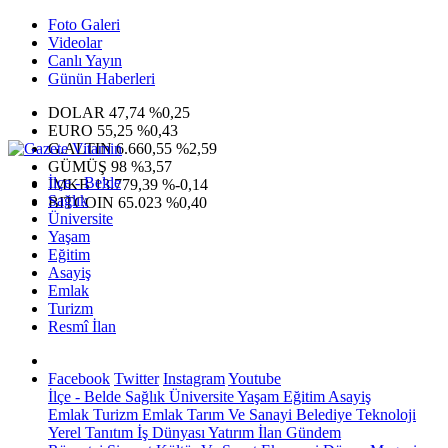
Foto Galeri
Videolar
Canlı Yayın
Günün Haberleri
DOLAR
47,74
%0,25
EURO
55,25
%0,43
G.ALTIN
6.660,55
%2,59
GÜMÜŞ
98
%3,57
İlçe - Belde
IMKB
13.779,39
%-0,14
Sağlık
BITCOIN
65.023
%0,40
Üniversite
Yaşam
Eğitim
Asayiş
Emlak
Turizm
Resmî İlan
Facebook
Twitter
Instagram
Youtube
İlçe - Belde
Sağlık
Üniversite
Yaşam
Eğitim
Asayiş
Emlak
Turizm
Emlak
Tarım Ve Sanayi
Belediye
Teknoloji
Yerel
Tanıtım
İş Dünyası
Yatırım
İlan
Gündem