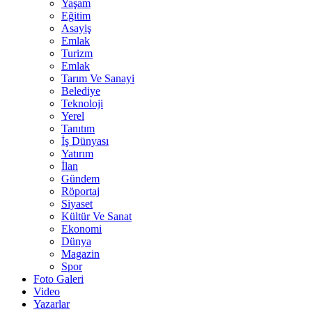
Yaşam
Eğitim
Asayiş
Emlak
Turizm
Emlak
Tarım Ve Sanayi
Belediye
Teknoloji
Yerel
Tanıtım
İş Dünyası
Yatırım
İlan
Gündem
Röportaj
Siyaset
Kültür Ve Sanat
Ekonomi
Dünya
Magazin
Spor
Foto Galeri
Video
Yazarlar