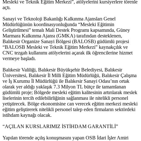
Mesleki ve Teknik Eğitim Merkezi”, atölyelerini kursiyerlere törenle
açtı.
Sanayi ve Teknoloji Bakanlığı Kalkınma Ajansları Genel
Müdürlüğünün koordinasyonluğunda “Mesleki Eğitimin
Geliştirilmesi” temalı Mali Destek Programı kapsamında, Güney
Marmara Kalkınma Ajansı (GMKA) tarafından desteklenen,
Balıkesir Organize Sanayi Bölgesi (BALOSB) güdümlü projesi
“BALOSB Mesleki ve Teknik Eğitim Merkezi” kaynakçılık ve
CNC tezgah kullanımı atölyelerini açarak ilk öğrencilerine hizmet
vermeye başladı.
Balıkesir Valiliği, Balıkesir Büyükşehir Belediyesi, Balıkesir
Üniversitesi, Balıkesir İl Milli Eğitim Müdürlüğü, Balıkesir Çalışma
ve İş Kurumu İl Müdürlüğü ile Balıkesir Sanayi Odası’nın ortak
olarak yer aldığı yaklaşık 7.3 Milyon TL bütçe ile tamamlanan
güdümlü proje; Bölgede mesleki eğitim kalitesinin artırılarak meslek
liselerinin tercih edilebilirliğinin sağlanması ile nitelikli personel
yetiştirecek. Bölge ekonomisine can verecek eğitim merkezi mesleki
eğitim geliştirerek nitelikli personel talep eden firmaların sektördeki
istihdam kaynağı olacak.
“AÇILAN KURSLARIMIZ İSTİHDAM GARANTİLİ”
Yapılan törende açılış konuşmasını yapan OSB İdari İşler Amiri