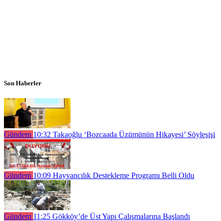
Son Haberler
Gündem
10:32
Takaoğlu ‘Bozcaada Üzümünün Hikayesi’ Söyleşişi
Gündem
10:09
Hayvancılık Destekleme Programı Belli Oldu
Gündem
11:25
Gökköy’de Üst Yapı Çalışmalarına Başlandı