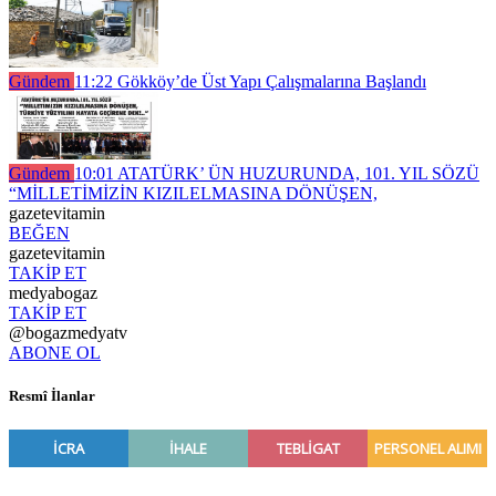
Gündem
11:22
Gökköy’de Üst Yapı Çalışmalarına Başlandı
Gündem
10:01
ATATÜRK’ ÜN HUZURUNDA, 101. YIL SÖZÜ
“MİLLETİMİZİN KIZILELMASINA DÖNÜŞEN,
gazetevitamin
BEĞEN
gazetevitamin
TAKİP ET
medyabogaz
TAKİP ET
@bogazmedyatv
ABONE OL
Resmî İlanlar