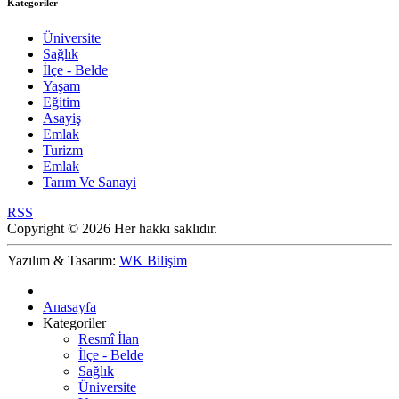
Kategoriler
Üniversite
Sağlık
İlçe - Belde
Yaşam
Eğitim
Asayiş
Emlak
Turizm
Emlak
Tarım Ve Sanayi
RSS
Copyright © 2026 Her hakkı saklıdır.
Yazılım & Tasarım:
WK Bilişim
Anasayfa
Kategoriler
Resmî İlan
İlçe - Belde
Sağlık
Üniversite