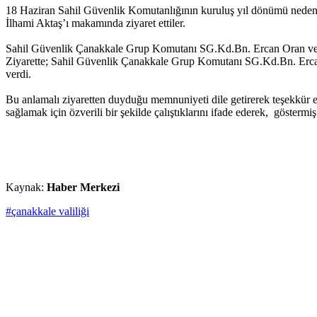
18 Haziran Sahil Güvenlik Komutanlığının kuruluş yıl dönümü nede
İlhami Aktaş’ı makamında ziyaret ettiler.
Sahil Güvenlik Çanakkale Grup Komutanı SG.Kd.Bn. Ercan Oran ve ber
Ziyarette; Sahil Güvenlik Çanakkale Grup Komutanı SG.Kd.Bn. Ercan O
verdi.
Bu anlamalı ziyaretten duyduğu memnuniyeti dile getirerek teşekkür ed
sağlamak için özverili bir şekilde çalıştıklarını ifade ederek, gösterm
Kaynak:
Haber Merkezi
#çanakkale valiliği