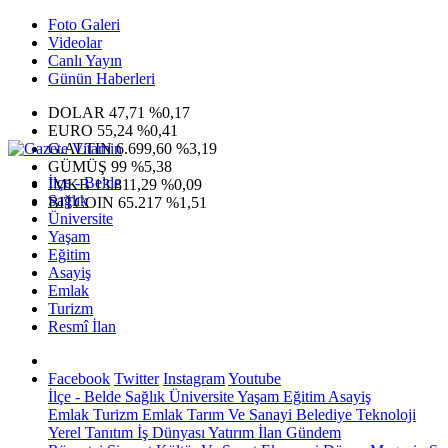
Foto Galeri
Videolar
Canlı Yayın
Günün Haberleri
DOLAR
47,71
%0,17
EURO
55,24
%0,41
G.ALTIN
6.699,60
%3,19
GÜMÜŞ
99
%5,38
İlçe - Belde
IMKB
13.811,29
%0,09
Sağlık
BITCOIN
65.217
%1,51
Üniversite
Yaşam
Eğitim
Asayiş
Emlak
Turizm
Resmî İlan
Facebook
Twitter
Instagram
Youtube
İlçe - Belde
Sağlık
Üniversite
Yaşam
Eğitim
Asayiş
Emlak
Turizm
Emlak
Tarım Ve Sanayi
Belediye
Teknoloji
Yerel
Tanıtım
İş Dünyası
Yatırım
İlan
Gündem