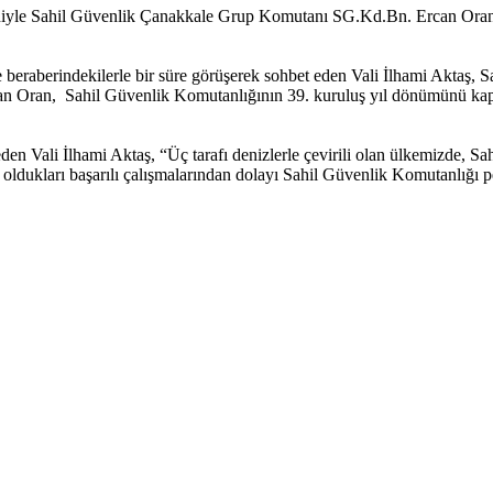
niyle Sahil Güvenlik Çanakkale Grup Komutanı SG.Kd.Bn. Ercan Oran 
aberindekilerle bir süre görüşerek sohbet eden Vali İlhami Aktaş, S
ran, Sahil Güvenlik Komutanlığının 39. kuruluş yıl dönümünü kapsamın
en Vali İlhami Aktaş, “Üç tarafı denizlerle çevirili olan ülkemizde, S
iş oldukları başarılı çalışmalarından dolayı Sahil Güvenlik Komutanlığı p