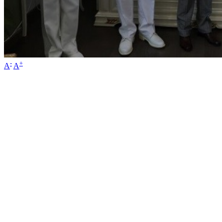
-
+
A
A