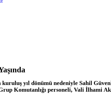
or
Yaşında
n kuruluş yıl dönümü nedeniyle Sahil Güv
up Komutanlığı personeli, Vali İlhami Akt