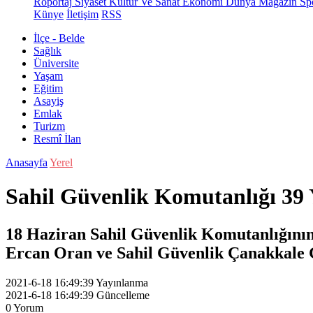
Röportaj
Siyaset
Kültür Ve Sanat
Ekonomi
Dünya
Magazin
Sp
Künye
İletişim
RSS
İlçe - Belde
Sağlık
Üniversite
Yaşam
Eğitim
Asayiş
Emlak
Turizm
Resmî İlan
Anasayfa
Yerel
Sahil Güvenlik Komutanlığı 39 
18 Haziran Sahil Güvenlik Komutanlığını
Ercan Oran ve Sahil Güvenlik Çanakkale Gr
2021-6-18 16:49:39
Yayınlanma
2021-6-18 16:49:39
Güncelleme
0
Yorum