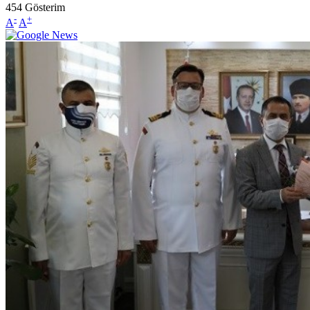
454
Gösterim
-
+
A
A