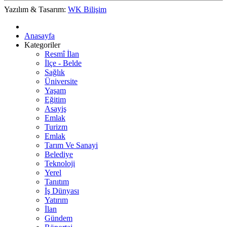
Yazılım & Tasarım:
WK Bilişim
Anasayfa
Kategoriler
Resmî İlan
İlçe - Belde
Sağlık
Üniversite
Yaşam
Eğitim
Asayiş
Emlak
Turizm
Emlak
Tarım Ve Sanayi
Belediye
Teknoloji
Yerel
Tanıtım
İş Dünyası
Yatırım
İlan
Gündem