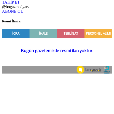
TAKİP ET
@bogazmedyatv
ABONE OL
Resmî İlanlar