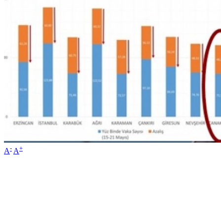
-
+
A
A