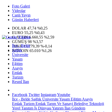
Foto Galeri
Videolar
Canlı Yayın
Günün Haberleri
DOLAR
47,74
%0,25
EURO
55,25
%0,43
G.ALTIN
6.660,55
%2,59
GÜMÜŞ
98
%3,57
İlçe - Belde
IMKB
13.779,39
%-0,14
Sağlık
BITCOIN
65.010
%1,26
Üniversite
Yaşam
Eğitim
Asayiş
Emlak
Turizm
Resmî İlan
Facebook
Twitter
Instagram
Youtube
İlçe - Belde
Sağlık
Üniversite
Yaşam
Eğitim
Asayiş
Emlak
Turizm
Emlak
Tarım Ve Sanayi
Belediye
Teknoloji
Yerel
Tanıtım
İş Dünyası
Yatırım
İlan
Gündem