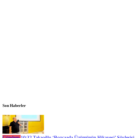
Son Haberler
Gündem
10:32
Takaoğlu ‘Bozcaada Üzümünün Hikayesi’ Söyleşişi