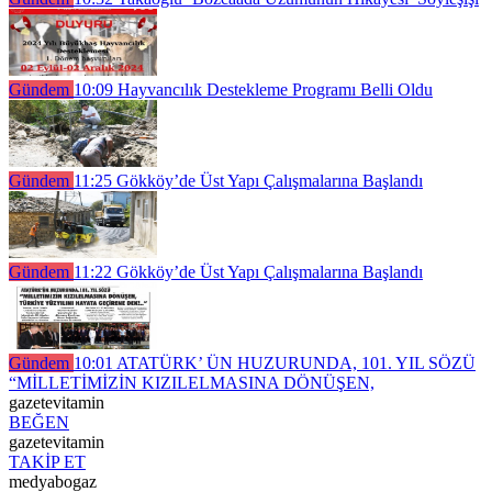
Gündem
10:09
Hayvancılık Destekleme Programı Belli Oldu
Gündem
11:25
Gökköy’de Üst Yapı Çalışmalarına Başlandı
Gündem
11:22
Gökköy’de Üst Yapı Çalışmalarına Başlandı
Gündem
10:01
ATATÜRK’ ÜN HUZURUNDA, 101. YIL SÖZÜ
“MİLLETİMİZİN KIZILELMASINA DÖNÜŞEN,
gazetevitamin
BEĞEN
gazetevitamin
TAKİP ET
medyabogaz