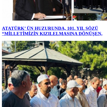
ATATÜRK’ ÜN HUZURUNDA, 101. YIL SÖZÜ
“MİLLETİMİZİN KIZILELMASINA DÖNÜŞEN,