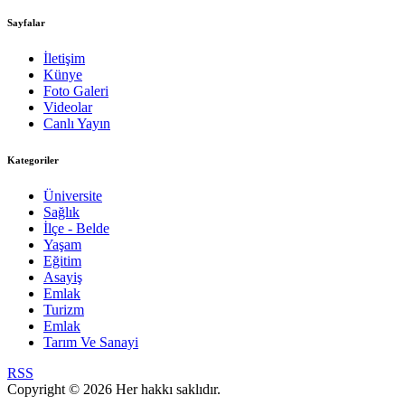
Sayfalar
İletişim
Künye
Foto Galeri
Videolar
Canlı Yayın
Kategoriler
Üniversite
Sağlık
İlçe - Belde
Yaşam
Eğitim
Asayiş
Emlak
Turizm
Emlak
Tarım Ve Sanayi
RSS
Copyright © 2026 Her hakkı saklıdır.