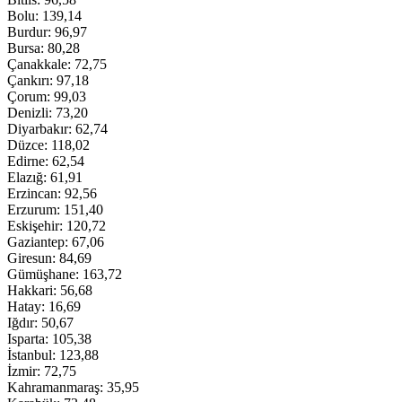
Bolu: 139,14
Burdur: 96,97
Bursa: 80,28
Çanakkale: 72,75
Çankırı: 97,18
Çorum: 99,03
Denizli: 73,20
Diyarbakır: 62,74
Düzce: 118,02
Edirne: 62,54
Elazığ: 61,91
Erzincan: 92,56
Erzurum: 151,40
Eskişehir: 120,72
Gaziantep: 67,06
Giresun: 84,69
Gümüşhane: 163,72
Hakkari: 56,68
Hatay: 16,69
Iğdır: 50,67
Isparta: 105,38
İstanbul: 123,88
İzmir: 72,75
Kahramanmaraş: 35,95