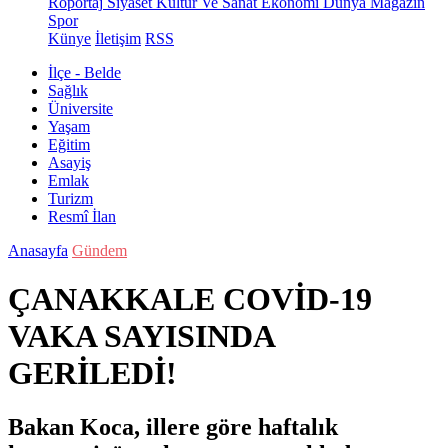
Röportaj
Siyaset
Kültür Ve Sanat
Ekonomi
Dünya
Magazin
Spor
Künye
İletişim
RSS
İlçe - Belde
Sağlık
Üniversite
Yaşam
Eğitim
Asayiş
Emlak
Turizm
Resmî İlan
Anasayfa
Gündem
ÇANAKKALE COVİD-19
VAKA SAYISINDA
GERİLEDİ!
Bakan Koca, illere göre haftalık