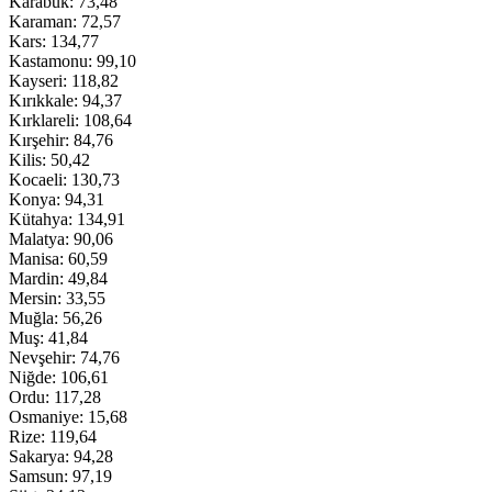
Karabük: 73,48
Karaman: 72,57
Kars: 134,77
Kastamonu: 99,10
Kayseri: 118,82
Kırıkkale: 94,37
Kırklareli: 108,64
Kırşehir: 84,76
Kilis: 50,42
Kocaeli: 130,73
Konya: 94,31
Kütahya: 134,91
Malatya: 90,06
Manisa: 60,59
Mardin: 49,84
Mersin: 33,55
Muğla: 56,26
Muş: 41,84
Nevşehir: 74,76
Niğde: 106,61
Ordu: 117,28
Osmaniye: 15,68
Rize: 119,64
Sakarya: 94,28
Samsun: 97,19