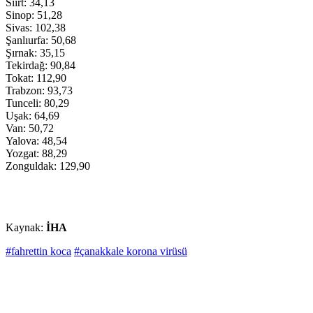
Siirt: 34,13
Sinop: 51,28
Sivas: 102,38
Şanlıurfa: 50,68
Şırnak: 35,15
Tekirdağ: 90,84
Tokat: 112,90
Trabzon: 93,73
Tunceli: 80,29
Uşak: 64,69
Van: 50,72
Yalova: 48,54
Yozgat: 88,29
Zonguldak: 129,90
Kaynak:
İHA
#fahrettin koca
#çanakkale korona virüsü