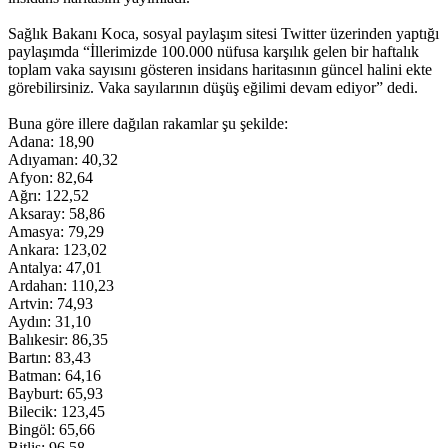
Sağlık Bakanı Koca, sosyal paylaşım sitesi Twitter üzerinden yaptığı
paylaşımda “İllerimizde 100.000 nüfusa karşılık gelen bir haftalık
toplam vaka sayısını gösteren insidans haritasının güncel halini ekte
görebilirsiniz. Vaka sayılarının düşüş eğilimi devam ediyor” dedi.
Buna göre illere dağılan rakamlar şu şekilde:
Adana: 18,90
Adıyaman: 40,32
Afyon: 82,64
Ağrı: 122,52
Aksaray: 58,86
Amasya: 79,29
Ankara: 123,02
Antalya: 47,01
Ardahan: 110,23
Artvin: 74,93
Aydın: 31,10
Balıkesir: 86,35
Bartın: 83,43
Batman: 64,16
Bayburt: 65,93
Bilecik: 123,45
Bingöl: 65,66
Bitlis: 96,58