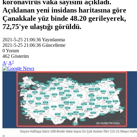
koronavirüs vaka sayısını açıkladı.
Açıklanan yeni insidans haritasına göre
Çanakkale yüz binde 48.20 gerileyerek,
72,75'ye ulaştığı görüldü.
2021-5-25 21:06:36
Yayınlanma
2021-5-25 21:06:36
Güncelleme
0
Yorum
462
Gösterim
-
+
A
A