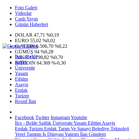
Foto Galeri
Videolar
Canlı Yayın
Günün Haberleri
DOLAR
47,71
%0,19
EURO
55,02
%0,02
G.ALTIN
6.506,70
%0,22
GÜMÜŞ
94
%0,28
İlçe - Belde
IMKB
13.798,82
%0,70
Sağlık
BITCOIN
64.369
%-0,30
Üniversite
Yaşam
Eğitim
Asayiş
Emlak
Turizm
Resmî İlan
Facebook
Twitter
Instagram
Youtube
İlçe - Belde
Sağlık
Üniversite
Yaşam
Eğitim
Asayiş
Emlak
Turizm
Emlak
Tarım Ve Sanayi
Belediye
Teknoloji
Yerel
Tanıtım
İş Dünyası
Yatırım
İlan
Gündem