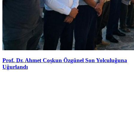
Prof. Dr. Ahmet Coşkun Özgünel Son Yolculuğuna
Uğurlandı