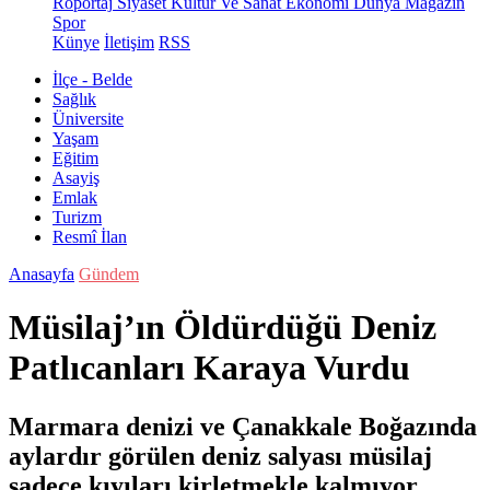
Röportaj
Siyaset
Kültür Ve Sanat
Ekonomi
Dünya
Magazin
Spor
Künye
İletişim
RSS
İlçe - Belde
Sağlık
Üniversite
Yaşam
Eğitim
Asayiş
Emlak
Turizm
Resmî İlan
Anasayfa
Gündem
Müsilaj’ın Öldürdüğü Deniz
Patlıcanları Karaya Vurdu
Marmara denizi ve Çanakkale Boğazında
aylardır görülen deniz salyası müsilaj
sadece kıyıları kirletmekle kalmıyor.