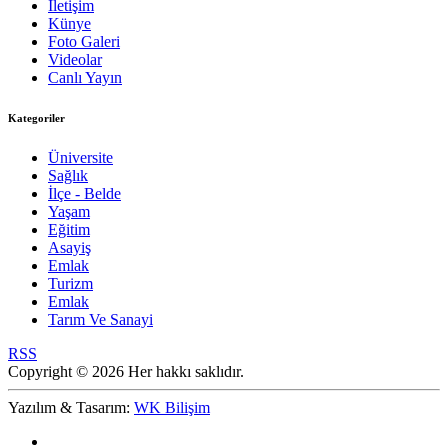
İletişim
Künye
Foto Galeri
Videolar
Canlı Yayın
Kategoriler
Üniversite
Sağlık
İlçe - Belde
Yaşam
Eğitim
Asayiş
Emlak
Turizm
Emlak
Tarım Ve Sanayi
RSS
Copyright © 2026 Her hakkı saklıdır.
Yazılım & Tasarım:
WK Bilişim