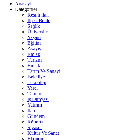
Anasayfa
Kategoriler
Resmî İlan
İlçe - Belde
Sağlık
Üniversite
Yaşam
Eğitim
Asayiş
Emlak
Turizm
Emlak
Tarım Ve Sanayi
Belediye
Teknoloji
Yerel
Tanıtım
İş Dünyası
Yatırım
İlan
Gündem
Röportaj
Siyaset
Kültür Ve Sanat
Ekonomi