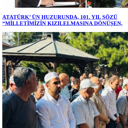
ATATÜRK’ ÜN HUZURUNDA, 101. YIL SÖZÜ
“MİLLETİMİZİN KIZILELMASINA DÖNÜŞEN,