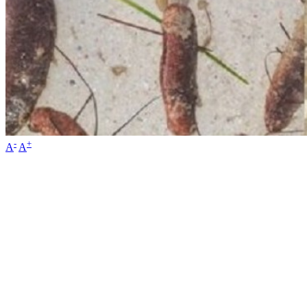
-
+
A
A