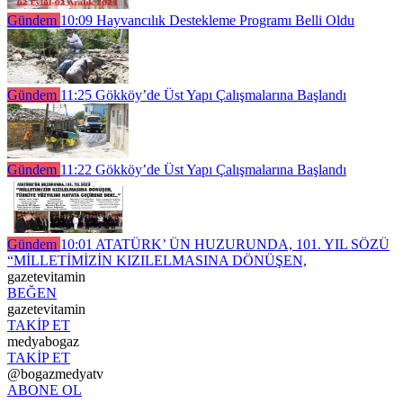
Gündem
10:09
Hayvancılık Destekleme Programı Belli Oldu
Gündem
11:25
Gökköy’de Üst Yapı Çalışmalarına Başlandı
Gündem
11:22
Gökköy’de Üst Yapı Çalışmalarına Başlandı
Gündem
10:01
ATATÜRK’ ÜN HUZURUNDA, 101. YIL SÖZÜ
“MİLLETİMİZİN KIZILELMASINA DÖNÜŞEN,
gazetevitamin
BEĞEN
gazetevitamin
TAKİP ET
medyabogaz
TAKİP ET
@bogazmedyatv
ABONE OL