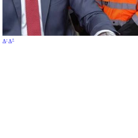
-
+
A
A