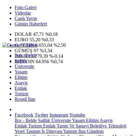
Foto Galeri
Videolar
Canlı Yayın
Günün Haberleri
DOLAR
47,71
%0,18
EURO
55,20
%0,33
G.ALTIN
6.655,04
%2,50
GÜMÜŞ
97
%3,34
İlçe - Belde
IMKB
13.779,39
%-0,14
Sağlık
BITCOIN
64.956
%0,74
Üniversite
Yaşam
Eğitim
Asayiş
Emlak
Turizm
Resmî İlan
Facebook
Twitter
Instagram
Youtube
İlçe - Belde
Sağlık
Üniversite
Yaşam
Eğitim
Asayiş
Emlak
Turizm
Emlak
Tarım Ve Sanayi
Belediye
Teknoloji
Yerel
Tanıtım
İş Dünyası
Yatırım
İlan
Gündem