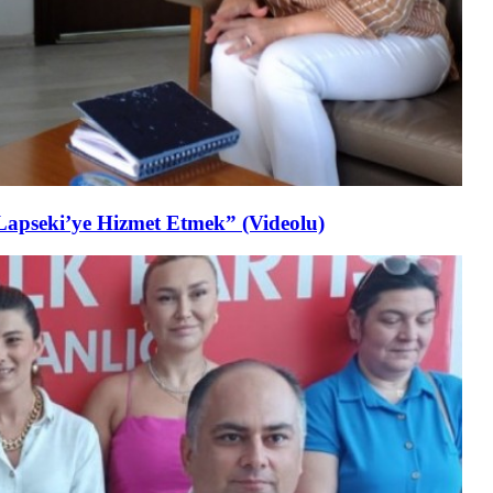
Lapseki’ye Hizmet Etmek” (Videolu)