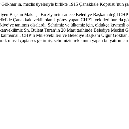
khan’ın, meclis üyeleriyle birlikte 1915 Çanakkale Köprüsü’nün şantiy
diyen Başkan Makas, “Bu ziyarete sadece Belediye Başkanı değil CHP’ni
MM’de Çanakkale vekili olarak görev yapan CHP’li vekilleri burada g
e’ye tanıtmış olsalardı. Şehrimiz ve ülkemiz için, oldukça kıymetli ola
aşkanvekilimiz Sn. Bülent Turan’ın 20 Mart tarihinde Belediye Meclis
ırlı kalmamalı. CHP’li Milletvekilleri ve Belediye Başkanı Ülgür Gökha
ak ulusal çapta ses getirmiş, şehrimizin reklamını yapan bu yatırımlar