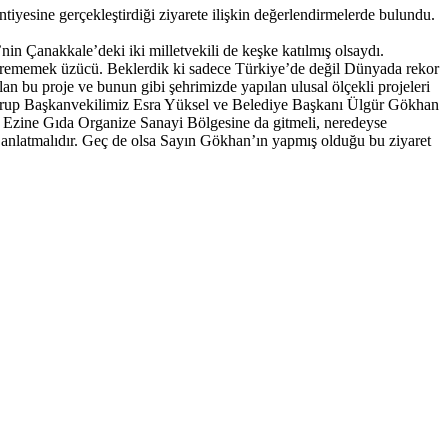
esine gerçekleştirdiği ziyarete ilişkin değerlendirmelerde bulundu.
n Çanakkale’deki iki milletvekili de keşke katılmış olsaydı.
örememek üzücü. Beklerdik ki sadece Türkiye’de değil Dünyada rekor
n bu proje ve bunun gibi şehrimizde yapılan ulusal ölçekli projeleri
i Grup Başkanvekilimiz Esra Yüksel ve Belediye Başkanı Ülgür Gökhan
n, Ezine Gıda Organize Sanayi Bölgesine da gitmeli, neredeyse
ı anlatmalıdır. Geç de olsa Sayın Gökhan’ın yapmış olduğu bu ziyaret