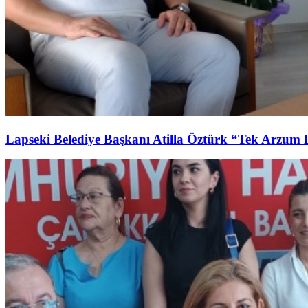
Lapseki Belediye Başkanı Atilla Öztürk “Tek Arzum 