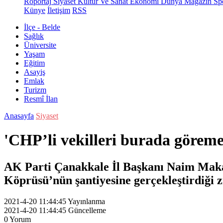
Röportaj
Siyaset
Kültür Ve Sanat
Ekonomi
Dünya
Magazin
Sp
Künye
İletişim
RSS
İlçe - Belde
Sağlık
Üniversite
Yaşam
Eğitim
Asayiş
Emlak
Turizm
Resmî İlan
Anasayfa
Siyaset
'CHP’li vekilleri burada görem
AK Parti Çanakkale İl Başkanı Naim Makas
Köprüsü’nün şantiyesine gerçekleştirdiği z
2021-4-20 11:44:45
Yayınlanma
2021-4-20 11:44:45
Güncelleme
0
Yorum