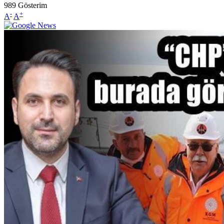
989
Gösterim
-
+
A
A