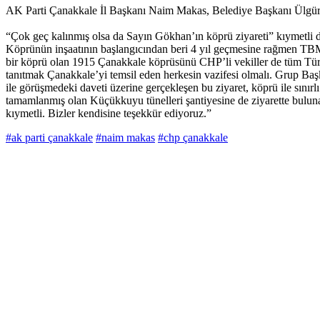
AK Parti Çanakkale İl Başkanı Naim Makas, Belediye Başkanı Ülgür Gö
“Çok geç kalınmış olsa da Sayın Gökhan’ın köprü ziyareti” kıymetli 
Köprünün inşaatının başlangıcından beri 4 yıl geçmesine rağmen TB
bir köprü olan 1915 Çanakkale köprüsünü CHP’li vekiller de tüm Türkiy
tanıtmak Çanakkale’yi temsil eden herkesin vazifesi olmalı. Grup B
ile görüşmedeki daveti üzerine gerçekleşen bu ziyaret, köprü ile sın
tamamlanmış olan Küçükkuyu tünelleri şantiyesine de ziyarette bulunar
kıymetli. Bizler kendisine teşekkür ediyoruz.”
#ak parti çanakkale
#naim makas
#chp çanakkale