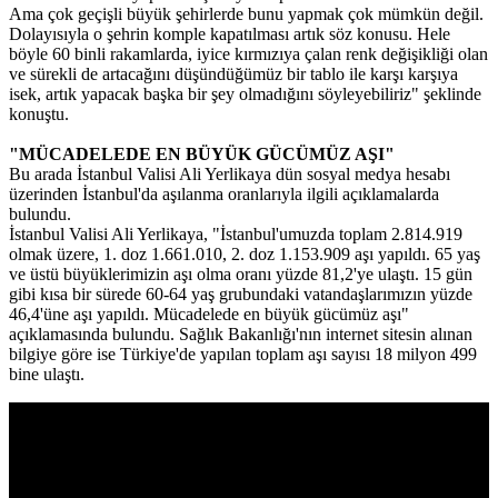
Ama çok geçişli büyük şehirlerde bunu yapmak çok mümkün değil.
Dolayısıyla o şehrin komple kapatılması artık söz konusu. Hele
böyle 60 binli rakamlarda, iyice kırmızıya çalan renk değişikliği olan
ve sürekli de artacağını düşündüğümüz bir tablo ile karşı karşıya
isek, artık yapacak başka bir şey olmadığını söyleyebiliriz" şeklinde
konuştu.
"MÜCADELEDE EN BÜYÜK GÜCÜMÜZ AŞI"
Bu arada İstanbul Valisi Ali Yerlikaya dün sosyal medya hesabı
üzerinden İstanbul'da aşılanma oranlarıyla ilgili açıklamalarda
bulundu.
İstanbul Valisi Ali Yerlikaya, "İstanbul'umuzda toplam 2.814.919
olmak üzere, 1. doz 1.661.010, 2. doz 1.153.909 aşı yapıldı. 65 yaş
ve üstü büyüklerimizin aşı olma oranı yüzde 81,2'ye ulaştı. 15 gün
gibi kısa bir sürede 60-64 yaş grubundaki vatandaşlarımızın yüzde
46,4'üne aşı yapıldı. Mücadelede en büyük gücümüz aşı"
açıklamasında bulundu. Sağlık Bakanlığı'nın internet sitesin alınan
bilgiye göre ise Türkiye'de yapılan toplam aşı sayısı 18 milyon 499
bine ulaştı.