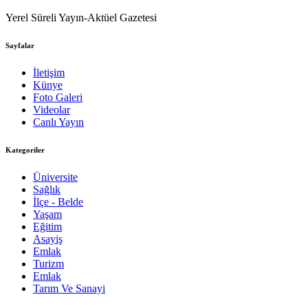
Yerel Süreli Yayın-Aktüel Gazetesi
Sayfalar
İletişim
Künye
Foto Galeri
Videolar
Canlı Yayın
Kategoriler
Üniversite
Sağlık
İlçe - Belde
Yaşam
Eğitim
Asayiş
Emlak
Turizm
Emlak
Tarım Ve Sanayi