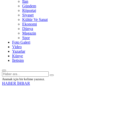
İlan
Gündem
Röportaj
Siyaset
Kültür Ve Sanat
Ekonomi
Dünya
Magazin
Spor
Foto Galeri
Video
Yazarlar
Künye
İletişim
Aramak için bir kelime yazınız.
HABER İHBAR