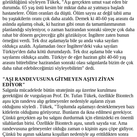
görüldüğünü söyleyen Tükek, "Aşı gerçekten umut vaat eden bir
durumda. 65 yaş üstü kesim bir miktar daha az yatmaya başladı
hastanelere. Ölüm oranları da düştü. Ölüm sayısı az değil tabii ama
bu yaştakilerin oranı çok daha azaldı. Demek ki 40-60 yaş arasını da
aslında aşılamış olsak, ki haziran gibi onun da tamamlanmasının
planlandığı söyleniyor, o zaman hazirandan sonraki süreçte çok daha
rahat bir dönem geçireceğiz gibi gözüküyor. İngiltere zaten bunun
örneğini verdi. Tek doz aşılamayla bile şu anda vaka sayıları
oldukça azaldı. Aşılamadan önce İngiltere'deki vaka sayıları
Türkiye'den daha kötü durumdaydı. Tek doz aşılama bile vaka
sayılarını oldukça azalttı. Türkiye de eğer haziran gibi 40-60 yaş
arasını bitirebilirse hazirandan sonraki olası salgınlarda bizim de çok
daha rahat edebileceğimizi söyleyebilirim" dedi.
"AŞI RANDEVUSUNA GİTMEYEN AŞIYI ZİYAN
EDİYOR"
Salgınla mücadelede bütün stratejinin aşı üzerine kurulması
gerektiğini de vurgulayan Prof. Dr. Tufan Tükek, özellikle Biontech
aşısı için randevu alıp gelmeyenler nedeniyle aşıların ziyan
olduğunu söyledi . Tükek, "Toplumda aşılamayı desteklemeyen bazı
kitlelerin olduğunu görüyoruz. Bunların da ikna edilmesi gerekiyor.
Çünkü gerçekten aşı bu salgını durdurmak için elimizdeki en önemli
silahlardan birisi. Özellikle Biontech aşısı, sınırlı sayıda var. Ama
randevusuna gelmeyenler olduğu zaman o kişinin aşısı çöpe gidiyor.
Çünkü bu aşının saklama koşulları nedeniyle aşı eritildikten sonra