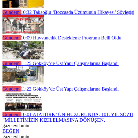
Gündem
10:32
Takaoğlu ‘Bozcaada Üzümünün Hikayesi’ Söyleşişi
Gündem
10:09
Hayvancılık Destekleme Programı Belli Oldu
Gündem
11:25
Gökköy’de Üst Yapı Çalışmalarına Başlandı
Gündem
11:22
Gökköy’de Üst Yapı Çalışmalarına Başlandı
Gündem
10:01
ATATÜRK’ ÜN HUZURUNDA, 101. YIL SÖZÜ
“MİLLETİMİZİN KIZILELMASINA DÖNÜŞEN,
gazetevitamin
BEĞEN
gazetevitamin