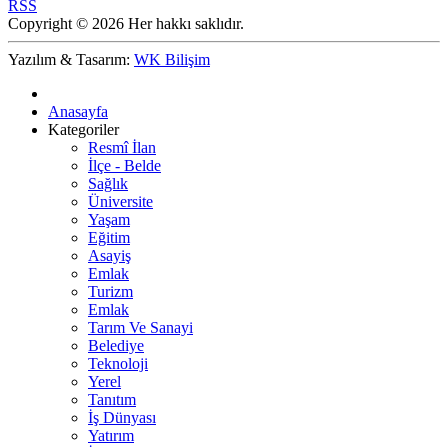
RSS
Copyright © 2026 Her hakkı saklıdır.
Yazılım & Tasarım:
WK Bilişim
Anasayfa
Kategoriler
Resmî İlan
İlçe - Belde
Sağlık
Üniversite
Yaşam
Eğitim
Asayiş
Emlak
Turizm
Emlak
Tarım Ve Sanayi
Belediye
Teknoloji
Yerel
Tanıtım
İş Dünyası
Yatırım