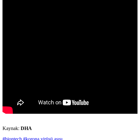
Kaynak:
DHA
#biontech
#korona virüsü aşısı