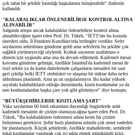
çok rahat bir şekilde hastalığı başkalarına bulaştırabilir" ifadesiin
kullandıb
"KALABALIKLAR ÖNLENEBİLİRSE KONTROL ALTINA
ALINABİLİR"
Salgında artışın ancak kalabalıklar önlenebilirse kontrol altına
alınabileceğine işaret eden Prof. Dr. Tükek, "İETT'nin bu konuda
önerileri oldu. İl Pandemi Kurullları'nda brifingler verdiler. Sefer
sayılarının arttırılması gündeme geldi ama seferlerin bu şekilde çok
sağlıklı yürümeyeceği söylendi. Koltuk sayısının azaltılması o
dönem için uygundu ama ona da devam edilemedi. Kademeli mesai
kavramı gündeme gelmişti, özellikle İstanbul'da kademeli mesai ile
özel sektör ya da kamu dairelerinde çalışanların mesaileri bir saat
geri çekilip belki İETT otobüsleri ve ulaşıma bir miktar daha nefes
aldırılması planlandı. Ama şu an uygulanmıyor. Bu kadar yüksek
sayıdaki kalabalıkların olduğu durumlarda, kısmi kısıtlamalar ya da
tam kısıtlamalardan başka çare yok gibi görünüyor" diye konuştu.
"BÜYÜKŞEHİRLERDE KISITLAMA ŞART"
Vaka sayılarının 60 binli rakamlara dayandığı bugünlerde artık
kademeli mesainin de çözüm olamayacağına işaret eden Prof. Dr.
Tükek, "Bu kalabalıkların önlenmesi adına kesin bir çözüm
bulunması gerekiyor. Şehir bazlı planlama aslında çok umut vadeden
bir planlamaydı. Küçük şehirlerde, özellikle mahallelerde, semtlerde
lokal kısıtlamalar yapılarak çok iyi takip etmek mümkündü krizi.