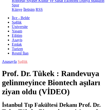
Röportaj
Siyaset
Kültür Ve Sanat
Ekonomi
Dünya
Magazin
Spor
Künye
İletişim
RSS
İlçe - Belde
Sağlık
Üniversite
Yaşam
Eğitim
Asayiş
Emlak
Turizm
Resmî İlan
Anasayfa
Sağlık
Prof. Dr. Tükek : Randevuya
gelinmeyince Biontech aşıları
ziyan oldu (VİDEO)
İstanbul Tıp Fakültesi Dekanı Prof. Dr.