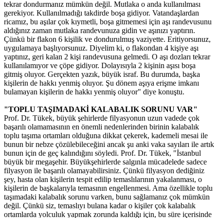
tekrar dondurmanız mümkün değil. Mutlaka o anda kullanılması
gerekiyor. Kullanılmadığı takdirde boşa gidiyor. Vatandaşlardan
ricamız, bu aşılar çok kıymetli, boşa gitmemesi için aşı randevusunu
aldığınız zaman mutlaka randevunuza gidin ve aşınızı yaptırın.
Çünkü bir flakon 6 kişilik ve dondurulmuş vaziyette. Eritiyorsunuz,
uygulamaya başlıyorsunuz. Diyelim ki, o flakondan 4 kişiye aşı
yaptınız, geri kalan 2 kişi randevusuna gelmedi. O aşı dozları tekrar
kullanılamıyor ve çöpe gidiyor. Dolayısıyla 2 kişinin aşısı boşa
gitmiş oluyor. Gerçekten yazık, büyük israf. Bu durumda, başka
kişilerin de hakkı yenmiş oluyor. Şu dönem aşıya erişme imkanı
bulamayan kişilerin de hakkı yenmiş oluyor" diye konuştu.
"TOPLU TAŞIMADAKİ KALABALIK SORUNU VAR"
Prof. Dr. Tükek, büyük şehirlerde filyasyonun uzun vadede çok
başarılı olamamasının en önemli nedenlerinden birinin kalabalık
toplu taşıma ortamları olduğuna dikkat çekerek, kademeli mesai ile
bunun bir nebze çözülebileceğini ancak şu anki vaka sayıları ile artık
bunun için de geç kalındığını söyledi. Prof. Dr. Tükek, "İstanbul
büyük bir megaşehir. Büyükşehirlerde salgınla mücadelede sadece
filyasyon ile başarılı olamayabilirsiniz. Çünkü filyasyon dediğiniz
şey, hasta olan kişilerin tespit edilip temaslılarının yakalanması, o
kişilerin de başkalarıyla temasının engellenmesi. Ama özellikle toplu
taşımadaki kalabalık sorunu varken, bunu sağlamanız çok mümkün
değil. Çünkü siz, temaslıyı bulana kadar o kişiler çok kalabalık
ortamlarda yolculuk yapmak zorunda kaldığı için, bu süre içerisinde