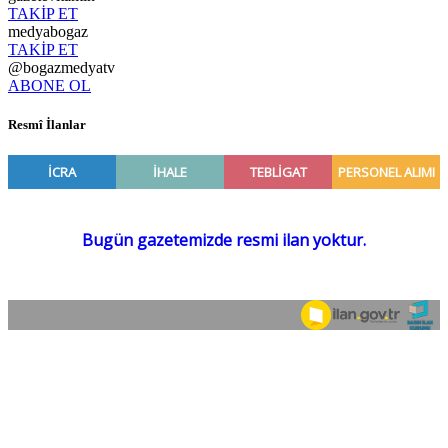
TAKİP ET
medyabogaz
TAKİP ET
@bogazmedyatv
ABONE OL
Resmî İlanlar