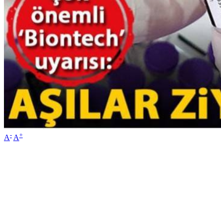
-
+
A
A