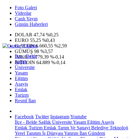
Foto Galeri
Videolar
Canlı Yayın
Günün Haberleri
DOLAR
47,74
%0,25
EURO
55,25
%0,43
G.ALTIN
6.660,55
%2,59
GÜMÜŞ
98
%3,57
İlçe - Belde
IMKB
13.779,39
%-0,14
Sağlık
BITCOIN
64.889
%-0,14
Üniversite
Yaşam
Eğitim
Asayiş
Emlak
Turizm
Resmî İlan
Facebook
Twitter
Instagram
Youtube
İlçe - Belde
Sağlık
Üniversite
Yaşam
Eğitim
Asayiş
Emlak
Turizm
Emlak
Tarım Ve Sanayi
Belediye
Teknoloji
Yerel
Tanıtım
İş Dünyası
Yatırım
İlan
Gündem