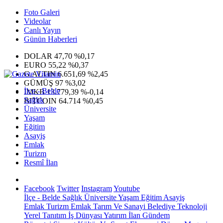
Foto Galeri
Videolar
Canlı Yayın
Günün Haberleri
DOLAR
47,70
%0,17
EURO
55,22
%0,37
G.ALTIN
6.651,69
%2,45
GÜMÜŞ
97
%3,02
İlçe - Belde
IMKB
13.779,39
%-0,14
Sağlık
BITCOIN
64.714
%0,45
Üniversite
Yaşam
Eğitim
Asayiş
Emlak
Turizm
Resmî İlan
Facebook
Twitter
Instagram
Youtube
İlçe - Belde
Sağlık
Üniversite
Yaşam
Eğitim
Asayiş
Emlak
Turizm
Emlak
Tarım Ve Sanayi
Belediye
Teknoloji
Yerel
Tanıtım
İş Dünyası
Yatırım
İlan
Gündem