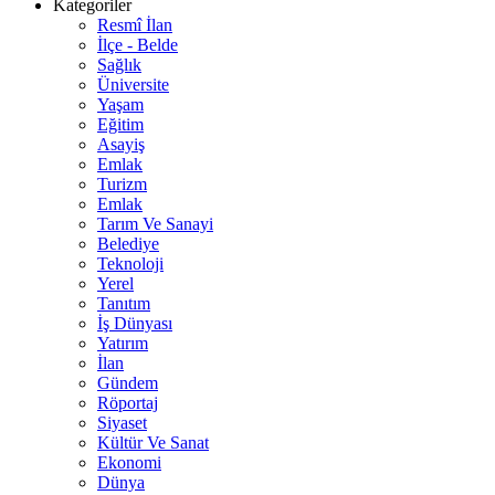
Kategoriler
Resmî İlan
İlçe - Belde
Sağlık
Üniversite
Yaşam
Eğitim
Asayiş
Emlak
Turizm
Emlak
Tarım Ve Sanayi
Belediye
Teknoloji
Yerel
Tanıtım
İş Dünyası
Yatırım
İlan
Gündem
Röportaj
Siyaset
Kültür Ve Sanat
Ekonomi
Dünya