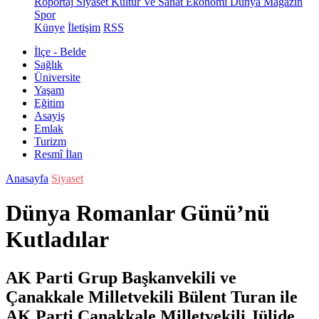
Röportaj
Siyaset
Kültür Ve Sanat
Ekonomi
Dünya
Magazin
Spor
Künye
İletişim
RSS
İlçe - Belde
Sağlık
Üniversite
Yaşam
Eğitim
Asayiş
Emlak
Turizm
Resmî İlan
Anasayfa
Siyaset
Dünya Romanlar Günü’nü
Kutladılar
AK Parti Grup Başkanvekili ve
Çanakkale Milletvekili Bülent Turan ile
AK Parti Çanakkale Milletvekili Jülide