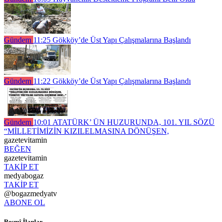
Gündem
11:25
Gökköy’de Üst Yapı Çalışmalarına Başlandı
Gündem
11:22
Gökköy’de Üst Yapı Çalışmalarına Başlandı
Gündem
10:01
ATATÜRK’ ÜN HUZURUNDA, 101. YIL SÖZÜ
“MİLLETİMİZİN KIZILELMASINA DÖNÜŞEN,
gazetevitamin
BEĞEN
gazetevitamin
TAKİP ET
medyabogaz
TAKİP ET
@bogazmedyatv
ABONE OL
Resmî İlanlar