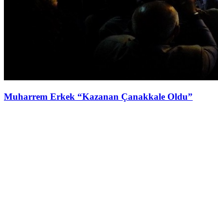
Muharrem Erkek “Kazanan Çanakkale Oldu”