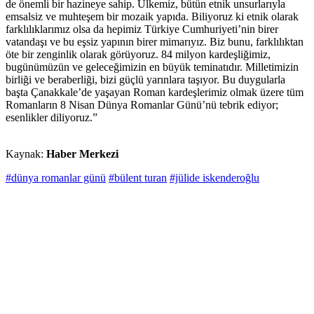
de önemli bir hazineye sahip. Ülkemiz, bütün etnik unsurlarıyla
emsalsiz ve muhteşem bir mozaik yapıda. Biliyoruz ki etnik olarak
farklılıklarımız olsa da hepimiz Türkiye Cumhuriyeti’nin birer
vatandaşı ve bu eşsiz yapının birer mimarıyız. Biz bunu, farklılıktan
öte bir zenginlik olarak görüyoruz. 84 milyon kardeşliğimiz,
bugünümüzün ve geleceğimizin en büyük teminatıdır. Milletimizin
birliği ve beraberliği, bizi güçlü yarınlara taşıyor. Bu duygularla
başta Çanakkale’de yaşayan Roman kardeşlerimiz olmak üzere tüm
Romanların 8 Nisan Dünya Romanlar Günü’nü tebrik ediyor;
esenlikler diliyoruz.”
Kaynak:
Haber Merkezi
#dünya romanlar günü
#bülent turan
#jülide iskenderoğlu