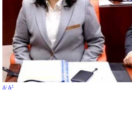
-
+
A
A