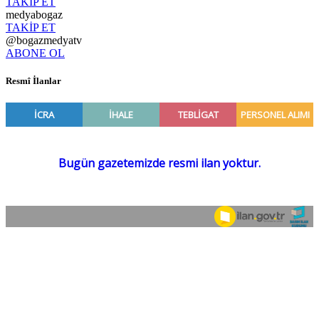
TAKİP ET
medyabogaz
TAKİP ET
@bogazmedyatv
ABONE OL
Resmî İlanlar