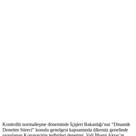
Kontrollü normalleşme döneminde İçişleri Bakanlığı’nın “Dinamik
Denetim Süreci” konulu genelgesi kapsamında ülkemiz genelinde
uygulanan Koronavirüs tedbirleri denetimi, Vali İlhami Aktaş’ın