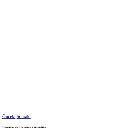
Önceki
Sonraki
Bunlar da ilginizi çekebilir