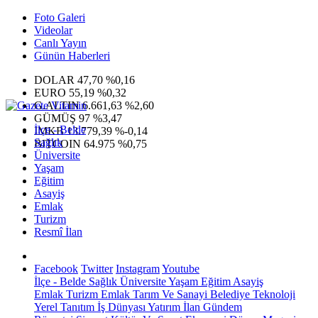
Foto Galeri
Videolar
Canlı Yayın
Günün Haberleri
DOLAR
47,70
%0,16
EURO
55,19
%0,32
G.ALTIN
6.661,63
%2,60
GÜMÜŞ
97
%3,47
İlçe - Belde
IMKB
13.779,39
%-0,14
Sağlık
BITCOIN
64.975
%0,75
Üniversite
Yaşam
Eğitim
Asayiş
Emlak
Turizm
Resmî İlan
Facebook
Twitter
Instagram
Youtube
İlçe - Belde
Sağlık
Üniversite
Yaşam
Eğitim
Asayiş
Emlak
Turizm
Emlak
Tarım Ve Sanayi
Belediye
Teknoloji
Yerel
Tanıtım
İş Dünyası
Yatırım
İlan
Gündem