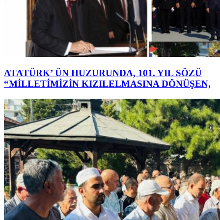
ATATÜRK’ ÜN HUZURUNDA, 101. YIL SÖZÜ
“MİLLETİMİZİN KIZILELMASINA DÖNÜŞEN,