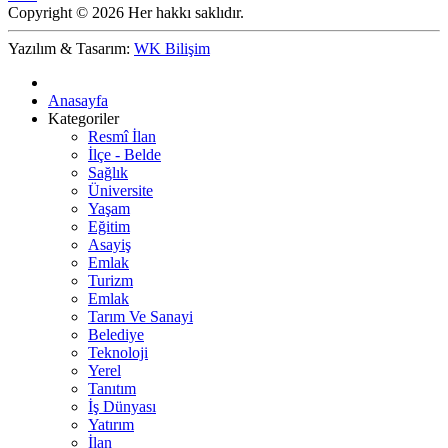
Copyright © 2026 Her hakkı saklıdır.
Yazılım & Tasarım:
WK Bilişim
Anasayfa
Kategoriler
Resmî İlan
İlçe - Belde
Sağlık
Üniversite
Yaşam
Eğitim
Asayiş
Emlak
Turizm
Emlak
Tarım Ve Sanayi
Belediye
Teknoloji
Yerel
Tanıtım
İş Dünyası
Yatırım
İlan