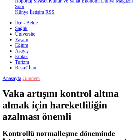
Röportaj
Siyaset
Kültür Ve Sanat
Ekonomi
Dünya
Magazin
Spor
Künye
İletişim
RSS
İlçe - Belde
Sağlık
Üniversite
Yaşam
Eğitim
Asayiş
Emlak
Turizm
Resmî İlan
Anasayfa
Gündem
Vaka artışını kontrol altına
almak için hareketliliğin
azalması önemli
Kontrollü normalleşme döneminde