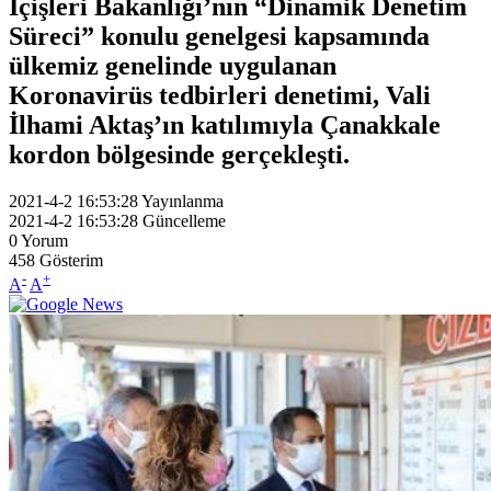
İçişleri Bakanlığı’nın “Dinamik Denetim
Süreci” konulu genelgesi kapsamında
ülkemiz genelinde uygulanan
Koronavirüs tedbirleri denetimi, Vali
İlhami Aktaş’ın katılımıyla Çanakkale
kordon bölgesinde gerçekleşti.
2021-4-2 16:53:28
Yayınlanma
2021-4-2 16:53:28
Güncelleme
0
Yorum
458
Gösterim
-
+
A
A