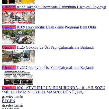
Gündem
10:32
Takaoğlu ‘Bozcaada Üzümünün Hikayesi’ Söyleşişi
Gündem
10:09
Hayvancılık Destekleme Programı Belli Oldu
Gündem
11:25
Gökköy’de Üst Yapı Çalışmalarına Başlandı
Gündem
11:22
Gökköy’de Üst Yapı Çalışmalarına Başlandı
Gündem
10:01
ATATÜRK’ ÜN HUZURUNDA, 101. YIL SÖZÜ
“MİLLETİMİZİN KIZILELMASINA DÖNÜŞEN,
gazetevitamin
BEĞEN
gazetevitamin