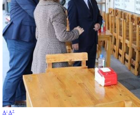
-
+
A
A