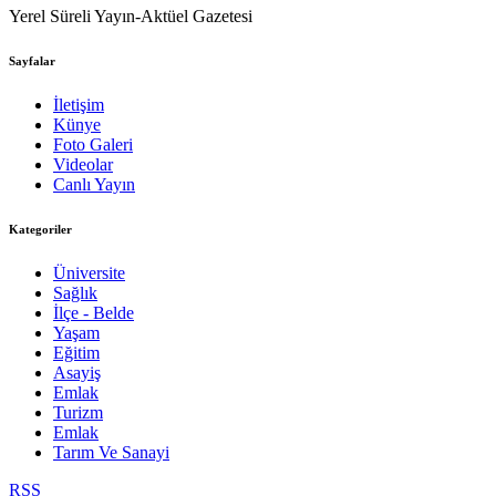
Yerel Süreli Yayın-Aktüel Gazetesi
Sayfalar
İletişim
Künye
Foto Galeri
Videolar
Canlı Yayın
Kategoriler
Üniversite
Sağlık
İlçe - Belde
Yaşam
Eğitim
Asayiş
Emlak
Turizm
Emlak
Tarım Ve Sanayi
RSS