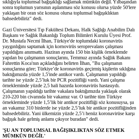
sıklığıyla toplumsal bağışıklığı sağlamak mümkün değil. Yılbaşından
sonra toplumun yarısının aşılanması söz konusu olursa yüzde 50'lere
yaklaşan bir oran söz konusu olursa toplumsal bağışıklıktan
bahsedebiliriz" dedi.
Gazi Üniversitesi Tıp Fakültesi Dekanı, Halk Sağlığı Anabilim Dalı
Başkanı ve Sağlık Bakanlığı Toplum Bilimleri Kurulu Üyesi Prof.
Dr. Mustafa Necmi İlhan, Türkiye'de toplumdaki koronavirüs
yaygınlığını saptamak için kornovirüs seroprevalans çalışması
yapıldığını anımsattı. Haziran ayında 150 bin kişilik örneklemde
yapılan bu çalışmanın sonuçlarını, Temmuz ayında Sağlık Bakanı
Fahrettin Koca'nın açıkladığını belirten İlhan, "Bu çalışmanın
sonuçlarına göre; Türkiye’de koronavirüs geçirmiş kişilerin sıklığına
baktığımızda yüzde 1,5'inde antikor vardı. Çalışmanın yapıldığı
tarihte ise yüzde 2,5’luk bir PCR pozitifliği vardı. Yani çalışma
örnekleminde yüzde 2,5 hali hazırda koronavirüs hastasıydı.
Çalışmanın yapıldığı tarihte vakalara baktığımızda yaklaşık olarak
210-220 bin civarında bir vakamız var. O tarihte tüm Türkiye
örnekleminde yüzde 1,5’lik bir antikor pozitifliği söz konusuysa, şu
an vakamız 310 binlerde ise yüzde 2,5’luk bir antikor pozitifliğinden
bahsedebiliriz. Yani ülkemizin yüzde 2,5’i henüz koronavirüse karşı
bağışık hale gelmiş anlamı çıkıyor buradan" dedi.
'ŞU AN TOPLUMSAL BAĞIŞIKLIKTAN SÖZ ETMEK
MÜMKÜN DEĞİL'