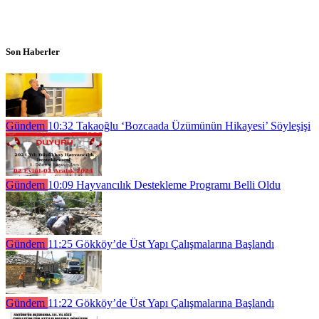
Son Haberler
Gündem
10:32
Takaoğlu ‘Bozcaada Üzümünün Hikayesi’ Söyleşişi
Gündem
10:09
Hayvancılık Destekleme Programı Belli Oldu
Gündem
11:25
Gökköy’de Üst Yapı Çalışmalarına Başlandı
Gündem
11:22
Gökköy’de Üst Yapı Çalışmalarına Başlandı