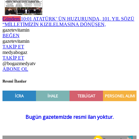
Gündem
10:01
ATATÜRK’ ÜN HUZURUNDA, 101. YIL SÖZÜ
“MİLLETİMİZİN KIZILELMASINA DÖNÜŞEN,
gazetevitamin
BEĞEN
gazetevitamin
TAKİP ET
medyabogaz
TAKİP ET
@bogazmedyatv
ABONE OL
Resmî İlanlar