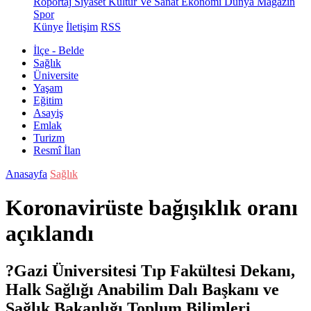
Röportaj
Siyaset
Kültür Ve Sanat
Ekonomi
Dünya
Magazin
Spor
Künye
İletişim
RSS
İlçe - Belde
Sağlık
Üniversite
Yaşam
Eğitim
Asayiş
Emlak
Turizm
Resmî İlan
Anasayfa
Sağlık
Koronavirüste bağışıklık oranı
açıklandı
?Gazi Üniversitesi Tıp Fakültesi Dekanı,
Halk Sağlığı Anabilim Dalı Başkanı ve
Sağlık Bakanlığı Toplum Bilimleri