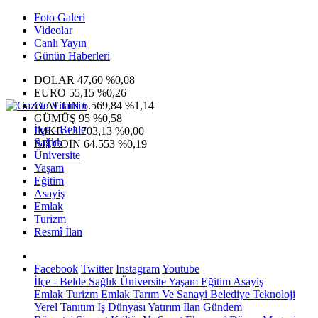
Foto Galeri
Videolar
Canlı Yayın
Günün Haberleri
DOLAR
47,60
%0,08
EURO
55,15
%0,26
G.ALTIN
6.569,84
%1,14
GÜMÜŞ
95
%0,58
İlçe - Belde
IMKB
13.703,13
%0,00
Sağlık
BITCOIN
64.553
%0,19
Üniversite
Yaşam
Eğitim
Asayiş
Emlak
Turizm
Resmî İlan
Facebook
Twitter
Instagram
Youtube
İlçe - Belde
Sağlık
Üniversite
Yaşam
Eğitim
Asayiş
Emlak
Turizm
Emlak
Tarım Ve Sanayi
Belediye
Teknoloji
Yerel
Tanıtım
İş Dünyası
Yatırım
İlan
Gündem