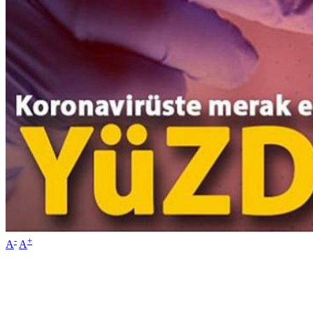
-
+
A
A