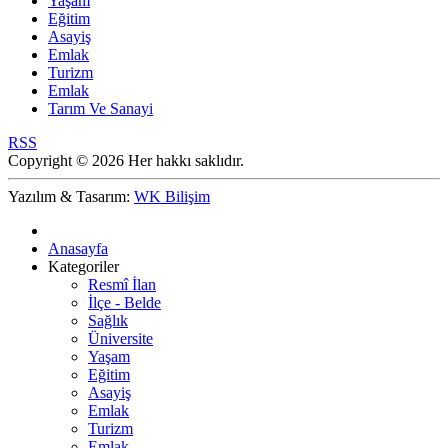
Yaşam
Eğitim
Asayiş
Emlak
Turizm
Emlak
Tarım Ve Sanayi
RSS
Copyright © 2026 Her hakkı saklıdır.
Yazılım & Tasarım:
WK Bilişim
Anasayfa
Kategoriler
Resmî İlan
İlçe - Belde
Sağlık
Üniversite
Yaşam
Eğitim
Asayiş
Emlak
Turizm
Emlak