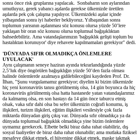
sonra önce risk gruplarına yapılacak. Sonbaharın son aylarından
umutluyuz, gerek yabancı aşılarda gerekse ülkemizde üretilen
aşılarda pek çok çalışma yapılıyor. Ülkemizdeki aşılar içinde
yılbaşından sonra iyi haberler bekliyoruz. Yılbaşından sonra
toplumun yarısının aşılanması söz konusu olursa yüzde 50’lere
yaklaşan bir oran söz konusu olursa toplumsal bağışıklıktan
bahsedebiliriz. Ama vatandaşlarımızın 'bağışıklık gelişti toplum bu
hastalıktan korunuyor' diye rehavete kapılmamaları gerekiyor" dedi.
'DÜNYADA SIFIR OLMADIKÇA ÖNLEMLERE
UYULACAK'
Aynı çalışmanın seneye haziran ayında tekrarlandığında yüzde
2,5’luk diye öngörülen bağışıklığın yüzde 50’den fazla olması
halinde önlemlerde azalmaya gidilebileceğini kaydeden Prof. Dr.
İlhan, "Şunu vurgulamamız gerekiyor; diyelim ki bizim ülkemizde
hiç yeni koronavirüs tanısı görülmemiş olsa, 14 gün boyunca da hiç
koronavirüs görülmemiş olsa hatta hastanede yatan vatandaşlarımız
da kalmamış olsa, en son hastayı da 14 gün önce taburcu etmiş
olsak, vaka sıfır dahi olsa bu sefer ülkemizin coğrafi konumu, iş
ilişkileri, turizm ilişkileri, eğitim ilişkileri vesilesiyle çok fazla
miktarda dünyadan giriş çıkış var. Dünyada sıfır olmadıkça ya da
dünyada toplumsal bağışıklık olmadıkça yine bizim önlemlere
uymamız gerekecek. Elbette belki biraz daha rahat olabiliriz, dış
sosyal faaliyetler de biraz daha rahat olunabilir; ama mutlaka fiziksel
mesafeye dikkat etmek, el hijyenine dikkat etmek, maske takmak