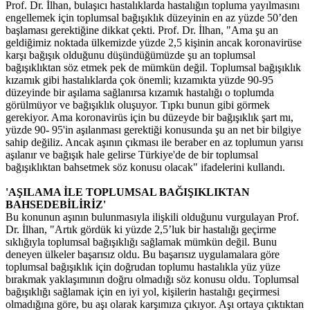
Prof. Dr. İlhan, bulaşıcı hastalıklarda hastalığın topluma yayılmasını
engellemek için toplumsal bağışıklık düzeyinin en az yüzde 50’den
başlaması gerektiğine dikkat çekti. Prof. Dr. İlhan, "Ama şu an
geldiğimiz noktada ülkemizde yüzde 2,5 kişinin ancak koronavirüse
karşı bağışık olduğunu düşündüğümüzde şu an toplumsal
bağışıklıktan söz etmek pek de mümkün değil. Toplumsal bağışıklık
kızamık gibi hastalıklarda çok önemli; kızamıkta yüzde 90-95
düzeyinde bir aşılama sağlanırsa kızamık hastalığı o toplumda
görülmüyor ve bağışıklık oluşuyor. Tıpkı bunun gibi görmek
gerekiyor. Ama koronavirüs için bu düzeyde bir bağışıklık şart mı,
yüzde 90- 95'in aşılanması gerektiği konusunda şu an net bir bilgiye
sahip değiliz. Ancak aşının çıkması ile beraber en az toplumun yarısı
aşılanır ve bağışık hale gelirse Türkiye'de de bir toplumsal
bağışıklıktan bahsetmek söz konusu olacak" ifadelerini kullandı.
'AŞILAMA İLE TOPLUMSAL BAĞIŞIKLIKTAN
BAHSEDEBİLİRİZ'
Bu konunun aşının bulunmasıyla ilişkili olduğunu vurgulayan Prof.
Dr. İlhan, "Artık gördük ki yüzde 2,5’luk bir hastalığı geçirme
sıklığıyla toplumsal bağışıklığı sağlamak mümkün değil. Bunu
deneyen ülkeler başarısız oldu. Bu başarısız uygulamalara göre
toplumsal bağışıklık için doğrudan toplumu hastalıkla yüz yüze
bırakmak yaklaşımının doğru olmadığı söz konusu oldu. Toplumsal
bağışıklığı sağlamak için en iyi yol, kişilerin hastalığı geçirmesi
olmadığına göre, bu aşı olarak karşımıza çıkıyor. Aşı ortaya çıktıktan