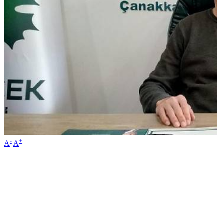
-
+
A
A