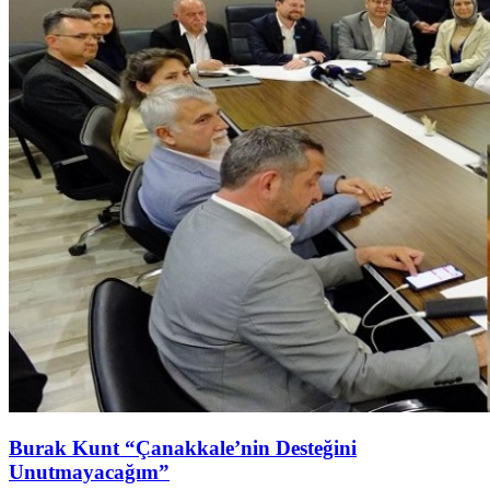
Burak Kunt “Çanakkale’nin Desteğini
Unutmayacağım”