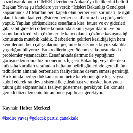
hazırlayarak bunu CİMER Üzerinden Ankara’ya ilettiklerini belirtti.
Başkan Yavaş şu ifadelere yer verdi; “İçişleri Bakanlığı Genelgesi
kapsamında 21 Marttan beri kapalı olan berberlerin sorunları ile ilgili
olarak kentte faaliyet gösteren berber esnaflarımız bazı görüşmeler
yaptık. Yapılan görüşmelerde esnafların kira, fatura ve ev giderleri
gibi sabit giderleri ödeme konusunda sıkıntı yaşadıklarını ve bu
sıkıntıların kredi vb. çözümler ile kalıcı olarak çözüme kavuşmadığı
konusunda mutabık kaldık. Berberlerin gelirleri kesildiği için hem
kendilerinin hem çalışanlarının geçinme hususunda büyük sıkıntılar
yaşadığını biliyoruz. Bu kredilerin geri ödenmesi konusunda da
problemler yaşanacaktır. Esnaf arkadaşlarımız ile yaptığımız
görüşmeden sonra bizim önerimiz İçişleri Bakanlığı veya illerdeki
hıfzısıha kurulları tarafından haftanın belirli günlerinde gerekli tüm
tedbirlerin alınarak berberlerin faaliyetlerine devam etmesi gerektiği.
Bu konuda berber dükkanlarının metre karelerine göre kişi sayısı
kabul ederek randevu sistemi ile çalışılması ve maske, koruyucu
tulum gibi ekipmanlarla faaliyet göstermesi gerekiyor. Bu konuda
gerekli düzenlemenin bir an önce yapılması gerekiyor.”
Kaynak:
Haber Merkezi
#kadire yavaş
#gelecek partisi çanakkale