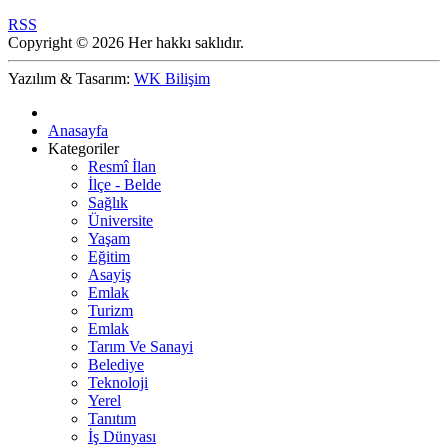
RSS
Copyright © 2026 Her hakkı saklıdır.
Yazılım & Tasarım:
WK Bilişim
Anasayfa
Kategoriler
Resmî İlan
İlçe - Belde
Sağlık
Üniversite
Yaşam
Eğitim
Asayiş
Emlak
Turizm
Emlak
Tarım Ve Sanayi
Belediye
Teknoloji
Yerel
Tanıtım
İş Dünyası