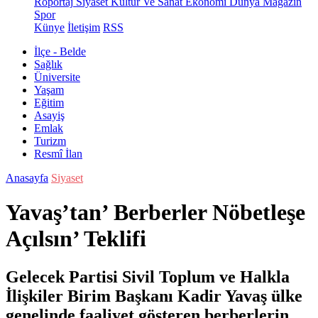
Röportaj
Siyaset
Kültür Ve Sanat
Ekonomi
Dünya
Magazin
Spor
Künye
İletişim
RSS
İlçe - Belde
Sağlık
Üniversite
Yaşam
Eğitim
Asayiş
Emlak
Turizm
Resmî İlan
Anasayfa
Siyaset
Yavaş’tan’ Berberler Nöbetleşe
Açılsın’ Teklifi
Gelecek Partisi Sivil Toplum ve Halkla
İlişkiler Birim Başkanı Kadir Yavaş ülke
genelinde faaliyet gösteren berberlerin