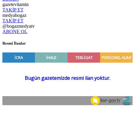
gazetevitamin
TAKİP ET
medyabogaz
TAKİP ET
@bogazmedyatv
ABONE OL
Resmî İlanlar