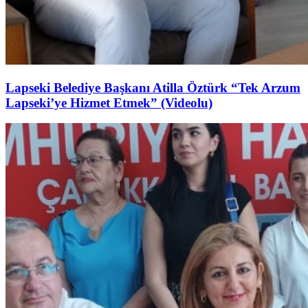
Lapseki Belediye Başkanı Atilla Öztürk “Tek Arzum
Lapseki’ye Hizmet Etmek” (Videolu)