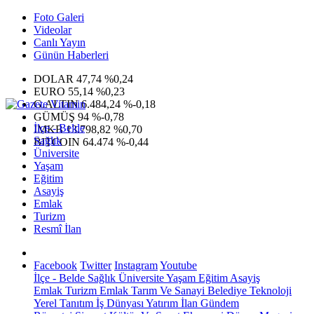
Foto Galeri
Videolar
Canlı Yayın
Günün Haberleri
DOLAR
47,74
%0,24
EURO
55,14
%0,23
G.ALTIN
6.484,24
%-0,18
GÜMÜŞ
94
%-0,78
İlçe - Belde
IMKB
13.798,82
%0,70
Sağlık
BITCOIN
64.474
%-0,44
Üniversite
Yaşam
Eğitim
Asayiş
Emlak
Turizm
Resmî İlan
Facebook
Twitter
Instagram
Youtube
İlçe - Belde
Sağlık
Üniversite
Yaşam
Eğitim
Asayiş
Emlak
Turizm
Emlak
Tarım Ve Sanayi
Belediye
Teknoloji
Yerel
Tanıtım
İş Dünyası
Yatırım
İlan
Gündem