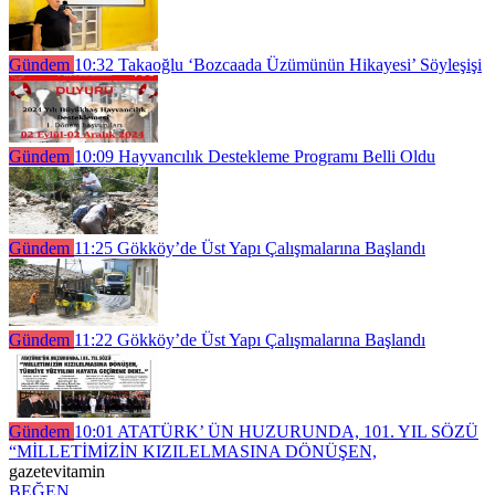
Gündem
10:32
Takaoğlu ‘Bozcaada Üzümünün Hikayesi’ Söyleşişi
Gündem
10:09
Hayvancılık Destekleme Programı Belli Oldu
Gündem
11:25
Gökköy’de Üst Yapı Çalışmalarına Başlandı
Gündem
11:22
Gökköy’de Üst Yapı Çalışmalarına Başlandı
Gündem
10:01
ATATÜRK’ ÜN HUZURUNDA, 101. YIL SÖZÜ
“MİLLETİMİZİN KIZILELMASINA DÖNÜŞEN,
gazetevitamin
BEĞEN