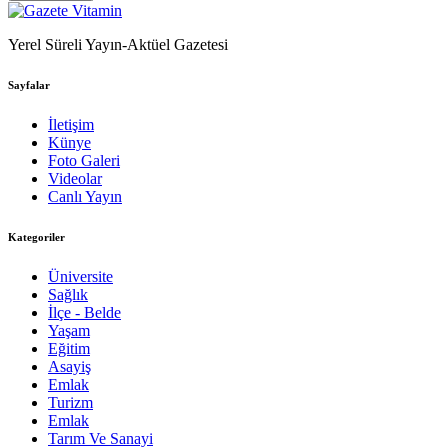
Yerel Süreli Yayın-Aktüel Gazetesi
Sayfalar
İletişim
Künye
Foto Galeri
Videolar
Canlı Yayın
Kategoriler
Üniversite
Sağlık
İlçe - Belde
Yaşam
Eğitim
Asayiş
Emlak
Turizm
Emlak
Tarım Ve Sanayi