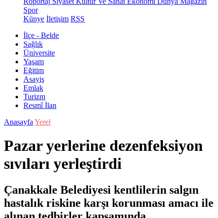
Röportaj
Siyaset
Kültür Ve Sanat
Ekonomi
Dünya
Magazin
Spor
Künye
İletişim
RSS
İlçe - Belde
Sağlık
Üniversite
Yaşam
Eğitim
Asayiş
Emlak
Turizm
Resmî İlan
Anasayfa
Yerel
Pazar yerlerine dezenfeksiyon
sıvıları yerleştirdi
Çanakkale Belediyesi kentlilerin salgın
hastalık riskine karşı korunması amacı ile
alınan tedbirler kapsamında