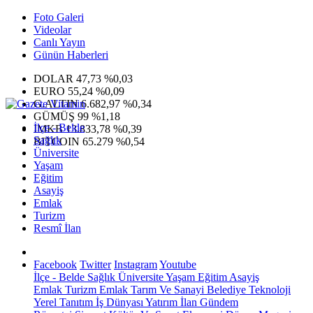
Foto Galeri
Videolar
Canlı Yayın
Günün Haberleri
DOLAR
47,73
%0,03
EURO
55,24
%0,09
G.ALTIN
6.682,97
%0,34
GÜMÜŞ
99
%1,18
İlçe - Belde
IMKB
13.833,78
%0,39
Sağlık
BITCOIN
65.279
%0,54
Üniversite
Yaşam
Eğitim
Asayiş
Emlak
Turizm
Resmî İlan
Facebook
Twitter
Instagram
Youtube
İlçe - Belde
Sağlık
Üniversite
Yaşam
Eğitim
Asayiş
Emlak
Turizm
Emlak
Tarım Ve Sanayi
Belediye
Teknoloji
Yerel
Tanıtım
İş Dünyası
Yatırım
İlan
Gündem