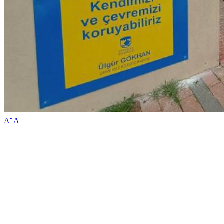
-
+
A
A