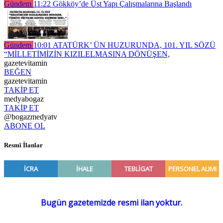
Gündem
11:22
Gökköy’de Üst Yapı Çalışmalarına Başlandı
Gündem
10:01
ATATÜRK’ ÜN HUZURUNDA, 101. YIL SÖZÜ
“MİLLETİMİZİN KIZILELMASINA DÖNÜŞEN,
gazetevitamin
BEĞEN
gazetevitamin
TAKİP ET
medyabogaz
TAKİP ET
@bogazmedyatv
ABONE OL
Resmî İlanlar