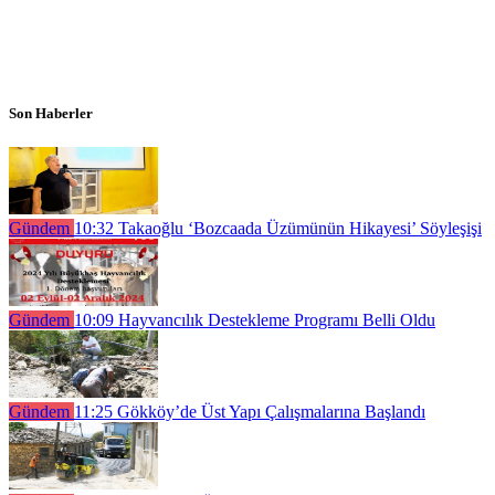
Son Haberler
Gündem
10:32
Takaoğlu ‘Bozcaada Üzümünün Hikayesi’ Söyleşişi
Gündem
10:09
Hayvancılık Destekleme Programı Belli Oldu
Gündem
11:25
Gökköy’de Üst Yapı Çalışmalarına Başlandı