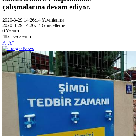
çalışmalarına devam ediyor.
2020-3-29 14:26:14
Yayınlanma
2020-3-29 14:26:14
Güncelleme
0
Yorum
4821
Gösterim
-
+
A
A