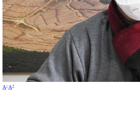
-
+
A
A