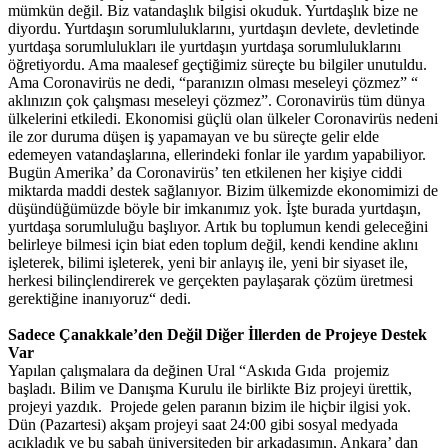
mümkün değil. Biz vatandaşlık bilgisi okuduk. Yurtdaşlık bize ne
diyordu. Yurtdaşın sorumluluklarını, yurtdaşın devlete, devletinde
yurtdaşa sorumlulukları ile yurtdaşın yurtdaşa sorumluluklarını
öğretiyordu. Ama maalesef geçtiğimiz süreçte bu bilgiler unutuldu.
Ama Coronavirüs ne dedi, “paranızın olması meseleyi çözmez” “
aklınızın çok çalışması meseleyi çözmez”. Coronavirüs tüm dünya
ülkelerini etkiledi. Ekonomisi güçlü olan ülkeler Coronavirüs nedeni
ile zor duruma düşen iş yapamayan ve bu süreçte gelir elde
edemeyen vatandaşlarına, ellerindeki fonlar ile yardım yapabiliyor.
Bugün Amerika’ da Coronavirüs’ ten etkilenen her kişiye ciddi
miktarda maddi destek sağlanıyor. Bizim ülkemizde ekonomimizi de
düşündüğümüzde böyle bir imkanımız yok. İşte burada yurtdaşın,
yurtdaşa sorumluluğu başlıyor. Artık bu toplumun kendi geleceğini
belirleye bilmesi için biat eden toplum değil, kendi kendine aklını
işleterek, bilimi işleterek, yeni bir anlayış ile, yeni bir siyaset ile,
herkesi bilinçlendirerek ve gerçekten paylaşarak çözüm üretmesi
gerektiğine inanıyoruz“ dedi.
Sadece Çanakkale’den Değil Diğer İllerden de Projeye Destek
Var
Yapılan çalışmalara da değinen Ural “Askıda Gıda projemiz
başladı. Bilim ve Danışma Kurulu ile birlikte Biz projeyi ürettik,
projeyi yazdık. Projede gelen paranın bizim ile hiçbir ilgisi yok.
Dün (Pazartesi) akşam projeyi saat 24:00 gibi sosyal medyada
açıkladık ve bu sabah üniversiteden bir arkadaşımın, Ankara’ dan