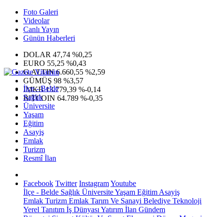
Foto Galeri
Videolar
Canlı Yayın
Günün Haberleri
DOLAR
47,74
%0,25
EURO
55,25
%0,43
G.ALTIN
6.660,55
%2,59
GÜMÜŞ
98
%3,57
İlçe - Belde
IMKB
13.779,39
%-0,14
Sağlık
BITCOIN
64.789
%-0,35
Üniversite
Yaşam
Eğitim
Asayiş
Emlak
Turizm
Resmî İlan
Facebook
Twitter
Instagram
Youtube
İlçe - Belde
Sağlık
Üniversite
Yaşam
Eğitim
Asayiş
Emlak
Turizm
Emlak
Tarım Ve Sanayi
Belediye
Teknoloji
Yerel
Tanıtım
İş Dünyası
Yatırım
İlan
Gündem