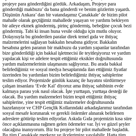
projeye para gönderdiğini gördük. Arkadaşım, Projeye para
gönderdiği makbuzu’ da bana gönderdi ve benim gözlerim yaşardı.
Düşünün Ankara’ dan bir vatandaşımız Çanakkale’ de bizim pilot
mahalle olarak geçtiğimiz mahallede yaşayan ve yardımı bekleyen
bir aileye ekmek göndermiş, pirinç göndermiş, bebeğine çocuk bezi
göndermiş. Tabi ki insan huna vesile olduğu için mutlu oluyor.
Dolayısıyla bu gönderilen paralar direk temel gıda ve ihtiyaç
malzemelerini sağlayan bakkalın hesabına gidiyor. Bakkalın
hesabına gelen paranın bir makbuzu da yardım yapanlar tarafından
bize gönderildiği için bakkal işletmecisi ile teyitleşiyoruz ve yardım
yapılacak kişi ve ailelere tespit ettiğimiz eksikler doğrultusunda
yardım malzemelerinin ulaşmasını sağlıyoruz. Bu arada bakkal
belirlediğimiz ve sosyal medya hesaplarında ilan ettiğimiz fiyatlar
üzerinden bu yardımları bizim belirlediğimiz ihtiyaç sahiplerine
teslim ediyor. Projemizde günlük kazanç ile hayatını sürdürmeye
çalışan insanlara ‘Evde Kal’ diyoruz ama ihtiyaç sahibinin evde
kalmaya parası yok nasıl olacak. İşte yurttaşın, yurttaşa desteği ile
olacak. Bu yardım malzemeleri bizim tespit ettiğimiz ihtiyaç
sahiplerine, yine tespit ettiğimiz malzemeler doğrultusunda
hazırlanıyor ve CHP Gençlik Kollarındaki arkadaşlarımız tarafından
sosyal mesafe korunarak ve gerekli önlemler alınarak belirlenen
adreslere götürüp teslim ediyorlar. Askıda Gıda projemizin kısa süre
önce açıklanmasına rağmen gelen ödemeler var. İyi ve güzel şeyler
olacağına inanıyorum. Biz bu projeye bir pilot mahallede başladık.
Bu tüm Çanakkale merkeze ve ilçelerimize yayılabilir. Hatta tüm