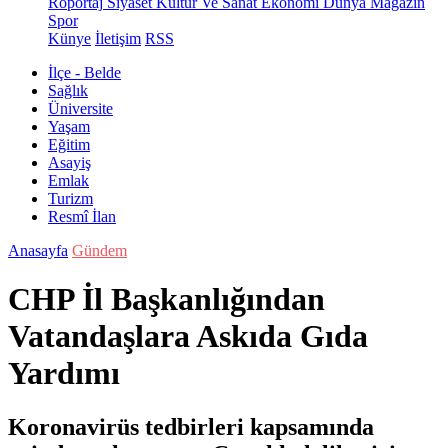
Röportaj
Siyaset
Kültür Ve Sanat
Ekonomi
Dünya
Magazin
Spor
Künye
İletişim
RSS
İlçe - Belde
Sağlık
Üniversite
Yaşam
Eğitim
Asayiş
Emlak
Turizm
Resmî İlan
Anasayfa
Gündem
CHP İl Başkanlığından
Vatandaşlara Askıda Gıda
Yardımı
Koronavirüs tedbirleri kapsamında