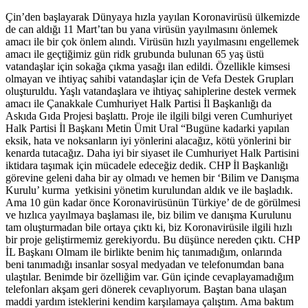
Çin’den başlayarak Dünyaya hızla yayılan Koronavirüsü ülkemizde
de can aldığı 11 Mart’tan bu yana virüsün yayılmasını önlemek
amacı ile bir çok önlem alındı. Virüsün hızlı yayılmasını engellemek
amacı ile geçtiğimiz gün ridk grubunda bulunan 65 yaş üstü
vatandaşlar için sokağa çıkma yasağı ilan edildi. Özellikle kimsesi
olmayan ve ihtiyaç sahibi vatandaşlar için de Vefa Destek Grupları
oluşturuldu. Yaşlı vatandaşlara ve ihtiyaç sahiplerine destek vermek
amacı ile Çanakkale Cumhuriyet Halk Partisi İl Başkanlığı da
Askıda Gıda Projesi başlattı. Proje ile ilgili bilgi veren Cumhuriyet
Halk Partisi İl Başkanı Metin Ümit Ural “Bugüne kadarki yapılan
eksik, hata ve noksanların iyi yönlerini alacağız, kötü yönlerini bir
kenarda tutacağız. Daha iyi bir siyaset ile Cumhuriyet Halk Partisini
iktidara taşımak için mücadele edeceğiz dedik. CHP İl Başkanlığı
görevine geleni daha bir ay olmadı ve hemen bir ‘Bilim ve Danışma
Kurulu’ kurma yetkisini yönetim kurulundan aldık ve ile başladık.
Ama 10 gün kadar önce Koronavirüsünün Türkiye’ de de görülmesi
ve hızlıca yayılmaya başlaması ile, biz bilim ve danışma Kurulunu
tam oluşturmadan bile ortaya çıktı ki, biz Koronavirüsile ilgili hızlı
bir proje geliştirmemiz gerekiyordu. Bu düşünce nereden çıktı. CHP
İL Başkanı Olmam ile birlikte benim hiç tanımadığım, onlarında
beni tanımadığı insanlar sosyal medyadan ve telefonumdan bana
ulaştılar. Benimde bir özelliğim var. Gün içinde cevaplayamadığım
telefonları akşam geri dönerek cevaplıyorum. Baştan bana ulaşan
maddi yardım isteklerini kendim karşılamaya çalıştım. Ama baktım