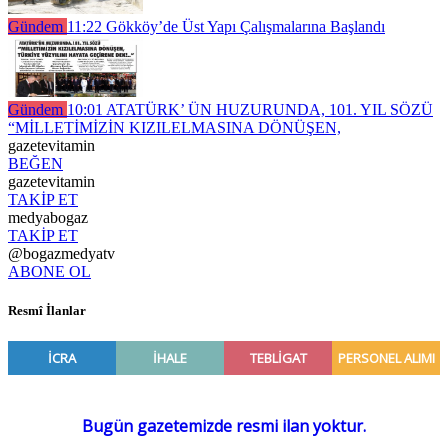
Gündem
11:22
Gökköy’de Üst Yapı Çalışmalarına Başlandı
Gündem
10:01
ATATÜRK’ ÜN HUZURUNDA, 101. YIL SÖZÜ
“MİLLETİMİZİN KIZILELMASINA DÖNÜŞEN,
gazetevitamin
BEĞEN
gazetevitamin
TAKİP ET
medyabogaz
TAKİP ET
@bogazmedyatv
ABONE OL
Resmî İlanlar