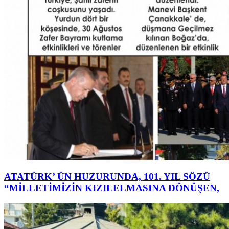
ATATÜRK’ ÜN HUZURUNDA, 101. YIL SÖZÜ
“MİLLETİMİZİN KIZILELMASINA DÖNÜŞEN,