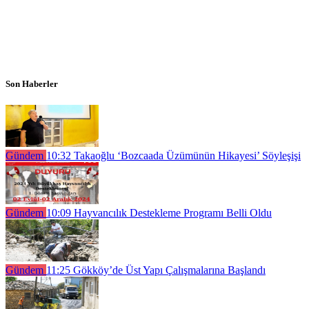
Son Haberler
Gündem
10:32
Takaoğlu ‘Bozcaada Üzümünün Hikayesi’ Söyleşişi
Gündem
10:09
Hayvancılık Destekleme Programı Belli Oldu
Gündem
11:25
Gökköy’de Üst Yapı Çalışmalarına Başlandı