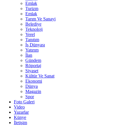
Emlak
Turizm
Emlak
Tarım Ve Sanayi
Belediye
Teknoloji
Yerel
Tanıtım
İş Dünyası
Yatırım
İlan
Gündem
Röportaj
Siyaset
Kültür Ve Sanat
Ekonomi
Dünya
Magazin
Spor
Foto Galeri
Video
Yazarlar
Künye
İletişim