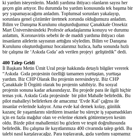
ki yardım isteyenlerin. Maddi yardıma ihtiyacı olanların sayısı her
geçen gün artıyor. Bu durumda bu yardım konusunda tek başıma bir
şey yapamayacağımı anladım. Toplumsal sorunları yakalayıp,
sorunlara genel çözümler üretmek zorunda olduğumuzu anladım.
Bilim ve Danışma Kurulunu oluşturduğumuz Çanakkale Onsekiz
Mart Üniversitesindeki Profesör arkadaşlarıma konuyu ve durumu
anlattım, Koronavirüs sebebi ile de maddi yardıma ihtiyacı olan
insanların ailelerin sayısının arttığını söyledim. Bilim ve Danışma
Kurulunu oluşturduğumuz hocalarımız hızlıca, hafta sonunda hızlı
bir çalışma ile ‘Askıda Gıda’ adı verilen projeyi geliştirdik” dedi.
400 Talep Geldi
İl Başkanı Metin Ümit Ural proje hakkında detaylı bilgiler vererek
“Askıda Gıda projesinin özelliği tamamen yurttaştan, yurttaşa
yardım. Biz CHP Olarak Bu projenin neresindeyiz. Biz CHP
Çanakkale İl Örgütü olarak bu projenin sahibiyiz. Bu sosyal
projenin sonuna kadar arkasındayız. Bu projede para ile ilgili hiçbir
temas yok. Askıda Gıda projesinde bir pilot Mahalle belirledik. Bu
pilot mahalleyi belirlerken de amacımız ‘Evde Kal’ çağrısı ile
insanlar evlerinde kalıyor. Ama evde kal demek kolay, günlük
kazanç ile yaşamlarını sürdüren insanlar bu süreçte iş yapamadıkları
için en fazla mağdur olan ve evlerine ekmek götüremeyen kesim
oldu. Bizde pilot mahallemizi bu gözlem ve tespit doğrultusunda
belirledik. Bu çalışma ile kayıtlarımıza 400 civarında talep geldi. Bu
talebi nasıl karşılayacağız. Para toplayarak, gıda yardımı yapmamız