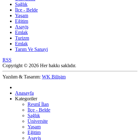
Sağlık
İlçe - Belde
Yaşam
Eğitim
Asayiş
Emlak
Turizm
Emlak
Tarım Ve Sanayi
RSS
Copyright © 2026 Her hakkı saklıdır.
Yazılım & Tasarım:
WK Bilişim
Anasayfa
Kategoriler
Resmî İlan
İlçe - Belde
Sağlık
Üniversite
Yaşam
Eğitim
Asayiş