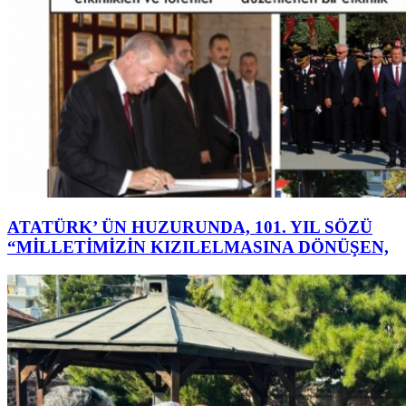
ATATÜRK’ ÜN HUZURUNDA, 101. YIL SÖZÜ
“MİLLETİMİZİN KIZILELMASINA DÖNÜŞEN,