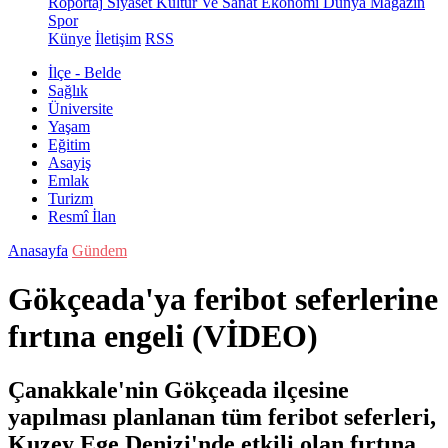
Röportaj
Siyaset
Kültür Ve Sanat
Ekonomi
Dünya
Magazin
Spor
Künye
İletişim
RSS
İlçe - Belde
Sağlık
Üniversite
Yaşam
Eğitim
Asayiş
Emlak
Turizm
Resmî İlan
Anasayfa
Gündem
Gökçeada'ya feribot seferlerine
fırtına engeli (VİDEO)
Çanakkale'nin Gökçeada ilçesine
yapılması planlanan tüm feribot seferleri,
Kuzey Ege Denizi'nde etkili olan fırtına