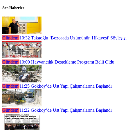
Son Haberler
Gündem
10:32
Takaoğlu ‘Bozcaada Üzümünün Hikayesi’ Söyleşişi
Gündem
10:09
Hayvancılık Destekleme Programı Belli Oldu
Gündem
11:25
Gökköy’de Üst Yapı Çalışmalarına Başlandı
Gündem
11:22
Gökköy’de Üst Yapı Çalışmalarına Başlandı