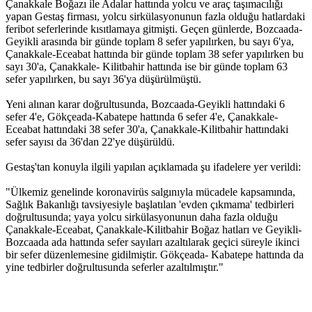
Çanakkale Boğazı ile Adalar hattında yolcu ve araç taşımacılığı
yapan Gestaş firması, yolcu sirkülasyonunun fazla olduğu hatlardaki
feribot seferlerinde kısıtlamaya gitmişti. Geçen günlerde, Bozcaada-
Geyikli arasında bir günde toplam 8 sefer yapılırken, bu sayı 6'ya,
Çanakkale-Eceabat hattında bir günde toplam 38 sefer yapılırken bu
sayı 30'a, Çanakkale- Kilitbahir hattında ise bir günde toplam 63
sefer yapılırken, bu sayı 36'ya düşürülmüştü.
Yeni alınan karar doğrultusunda, Bozcaada-Geyikli hattındaki 6
sefer 4'e, Gökçeada-Kabatepe hattında 6 sefer 4'e, Çanakkale-
Eceabat hattındaki 38 sefer 30'a, Çanakkale-Kilitbahir hattındaki
sefer sayısı da 36'dan 22'ye düşürüldü.
Gestaş'tan konuyla ilgili yapılan açıklamada şu ifadelere yer verildi:
"Ülkemiz genelinde koronavirüs salgınıyla mücadele kapsamında,
Sağlık Bakanlığı tavsiyesiyle başlatılan 'evden çıkmama' tedbirleri
doğrultusunda; yaya yolcu sirkülasyonunun daha fazla olduğu
Çanakkale-Eceabat, Çanakkale-Kilitbahir Boğaz hatları ve Geyikli-
Bozcaada ada hattında sefer sayıları azaltılarak geçici süreyle ikinci
bir sefer düzenlemesine gidilmiştir. Gökçeada- Kabatepe hattında da
yine tedbirler doğrultusunda seferler azaltılmıştır."