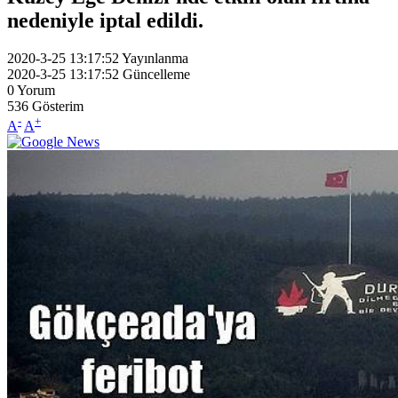
nedeniyle iptal edildi.
2020-3-25 13:17:52
Yayınlanma
2020-3-25 13:17:52
Güncelleme
0
Yorum
536
Gösterim
-
+
A
A