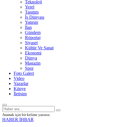
Teknoloji
Yerel
Tanıtım
İş Dünyası
Yatırım
İlan
Gündem
Röportaj
Siyaset
Kültür Ve Sanat
Ekonomi
Dünya
Magazin
Spor
Foto Galeri
Video
Yazarlar
Künye
İletişim
Aramak için bir kelime yazınız.
HABER İHBAR