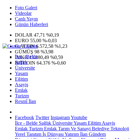
Foto Galeri
Videolar
Canlı Yayın
Günün Haberleri
DOLAR
47,71
%0,19
EURO
55,00
%-0,03
G.ALTIN
6.572,58
%1,23
GÜMÜŞ
98
%3,98
İlçe - Belde
IMKB
13.880,49
%0,59
Sağlık
BITCOIN
64.376
%-0,60
Üniversite
Yaşam
Eğitim
Asayiş
Emlak
Turizm
Resmî İlan
Facebook
Twitter
Instagram
Youtube
İlçe - Belde
Sağlık
Üniversite
Yaşam
Eğitim
Asayiş
Emlak
Turizm
Emlak
Tarım Ve Sanayi
Belediye
Teknoloji
Yerel
Tanıtım
İş Dünyası
Yatırım
İlan
Gündem