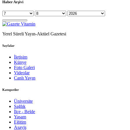
Haber Arşivi
Yerel Süreli Yayın-Aktüel Gazetesi
Sayfalar
İletişim
Künye
Foto Galeri
Videolar
Canlı Yayın
Kategoriler
Üniversite
Sağlık
İlçe - Belde
Yaşam
Eğitim
Asayiş