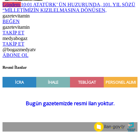
Gündem
10:01
ATATÜRK’ ÜN HUZURUNDA, 101. YIL SÖZÜ
“MİLLETİMİZİN KIZILELMASINA DÖNÜŞEN,
gazetevitamin
BEĞEN
gazetevitamin
TAKİP ET
medyabogaz
TAKİP ET
@bogazmedyatv
ABONE OL
Resmî İlanlar