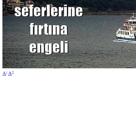
-
+
A
A