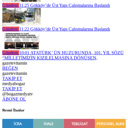
Gündem
11:25
Gökköy’de Üst Yapı Çalışmalarına Başlandı
Gündem
11:22
Gökköy’de Üst Yapı Çalışmalarına Başlandı
Gündem
10:01
ATATÜRK’ ÜN HUZURUNDA, 101. YIL SÖZÜ
“MİLLETİMİZİN KIZILELMASINA DÖNÜŞEN,
gazetevitamin
BEĞEN
gazetevitamin
TAKİP ET
medyabogaz
TAKİP ET
@bogazmedyatv
ABONE OL
Resmî İlanlar