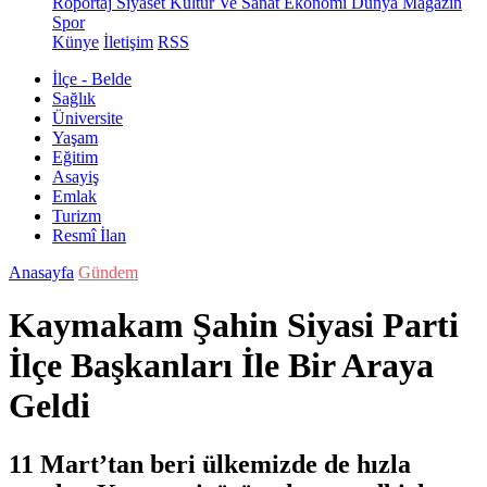
Röportaj
Siyaset
Kültür Ve Sanat
Ekonomi
Dünya
Magazin
Spor
Künye
İletişim
RSS
İlçe - Belde
Sağlık
Üniversite
Yaşam
Eğitim
Asayiş
Emlak
Turizm
Resmî İlan
Anasayfa
Gündem
Kaymakam Şahin Siyasi Parti
İlçe Başkanları İle Bir Araya
Geldi
11 Mart’tan beri ülkemizde de hızla