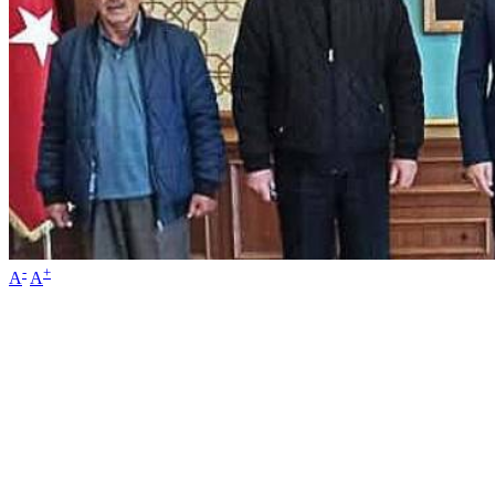
-
+
A
A