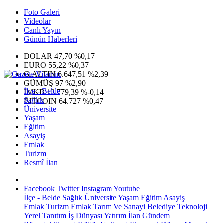
Foto Galeri
Videolar
Canlı Yayın
Günün Haberleri
DOLAR
47,70
%0,17
EURO
55,22
%0,37
G.ALTIN
6.647,51
%2,39
GÜMÜŞ
97
%2,90
İlçe - Belde
IMKB
13.779,39
%-0,14
Sağlık
BITCOIN
64.727
%0,47
Üniversite
Yaşam
Eğitim
Asayiş
Emlak
Turizm
Resmî İlan
Facebook
Twitter
Instagram
Youtube
İlçe - Belde
Sağlık
Üniversite
Yaşam
Eğitim
Asayiş
Emlak
Turizm
Emlak
Tarım Ve Sanayi
Belediye
Teknoloji
Yerel
Tanıtım
İş Dünyası
Yatırım
İlan
Gündem