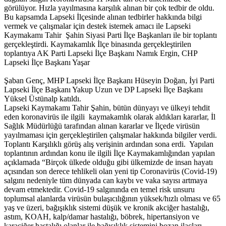
görülüyor. Hızla yayılmasına karşılık alınan bir çok tedbir de oldu.
Bu kapsamda Lapseki İlçesinde alınan tedbirler hakkında bilgi
vermek ve çalışmalar için destek istemek amacı ile Lapseki
Kaymakamı Tahir Şahin Siyasi Parti İlçe Başkanları ile bir toplantı
gerçekleştirdi. Kaymakamlık İlçe binasında gerçekleştirilen
toplantıya AK Parti Lapseki İlçe Başkanı Namık Ergin, CHP
Lapseki İlçe Başkanı Yaşar
Şaban Genç, MHP Lapseki İlçe Başkanı Hüseyin Doğan, İyi Parti
Lapseki İlçe Başkanı Yakup Uzun ve DP Lapseki İlçe Başkanı
Yüksel Üstünalp katıldı.
Lapseki Kaymakamı Tahir Şahin, bütün dünyayı ve ülkeyi tehdit
eden koronavirüs ile ilgili kaymakamlık olarak aldıkları kararlar, İl
Sağlık Müdürlüğü tarafından alınan kararlar ve İlçede virüsün
yayılmaması için gerçekleştirilen çalışmalar hakkında bilgiler verdi.
Toplantı Karşılıklı görüş alış verişinin ardından sona erdi. Yapılan
toplantının ardından konu ile ilgili İlçe Kaymakamlığından yapılan
açıklamada “Birçok ülkede olduğu gibi ülkemizde de insan hayatı
açısından son derece tehlikeli olan yeni tip Coronavirüs (Covid-19)
salgını nedeniyle tüm dünyada can kaybı ve vaka sayısı artmaya
devam etmektedir. Covid-19 salgınında en temel risk unsuru
toplumsal alanlarda virüsün bulaşıcılığının yüksek/hızlı olması ve 65
yaş ve üzeri, bağışıklık sistemi düşük ve kronik akciğer hastalığı,
astım, KOAH, kalp/damar hastalığı, böbrek, hipertansiyon ve
karaciğer hastalığı olanlar ile bağışıklık sistemini bozan ilaçları