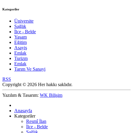
Kategoriler
Üniversite
Sağlık
İlçe - Belde
Yaşam
Eğitim
Asayiş
Emlak
Turizm
Emlak
Tarım Ve Sanayi
RSS
Copyright © 2026 Her hakkı saklıdır.
Yazılım & Tasarım:
WK Bilişim
Anasayfa
Kategoriler
Resmî İlan
İlçe - Belde
Sağlık