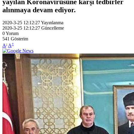
yayılan Koronavirüsüne karşı tedbirler
alınmaya devam ediyor.
2020-3-25 12:12:27
Yayınlanma
2020-3-25 12:12:27
Güncelleme
0
Yorum
541
Gösterim
-
+
A
A