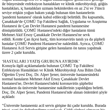
ile bünyesinde enfeksiyon hastalıkları ve klinik mikrobiyoloji, göğüs
hastalıkları, iç hastalıkları uzmanı hekimlerden en az 2'si ve 3'üncü
seviye erişkin yoğun bakım yatağı bulunan tüm hastanelerin
'pandemi hastanesi' olarak kabul edileceği belirtildi. Bu kapsamda,
Çanakkale'de ÇOMÜ Tıp Fakültesi Sağlık, Uygulama ve Araştırma
Hastanesi ile Çan Devlet Hastanesi pandemi hastanesine
dönüştürüldü. ÇOMÜ Hastanesi'ndeki diğer hastaların tümü
Mehmet Akif Ersoy Çanakkale Devlet Hastanesi'ne sevk
edildi. Kentte Çan ilçesi hariç, tüm koronavirüs tanılı ya da şüpheli
hastalar ÇOMÜ Pandemi Hastanesi'ne nakledildi. Ayrıca, ÇOMÜ
Hastanesi Acil Servis girişine gelen hastaların ön tanısı yapılmak
üzere 2 çadır kuruldu.
‘HASTALARI 3 YATIŞ GRUBUNA AYIRDIK’
Konuyla ilgili açıklamalarda bulunan ÇOMÜ Tıp Fakültesi
Enfeksiyon Hastalıkları ve Klinik Mikrobiyoloji Ana Bilim Dalı
Öğretim Üyesi Doç. Dr. Alper Şener, üniversite hastanesindeki
normal hastaların Mehmet Akif Ersoy Çanakkale Devlet
Hastanesi'ne, Devlet Hastanesi'ndeki koronavirüs şüphelisi
hastaların da üniversite hastanesine nakillerinin yapıldığını belirtti.
Doç. Dr. Alper Şener, Pandemi Hastanesi'nde alınan önlemleri şöyle
açıkladı:
"Üniversite hastanemiz acil servis girişine iki çadır kuruldu. Burada
triyaj, yani ön değerlendirme yapılacak. Ciddi şüphesi olmayan hiç