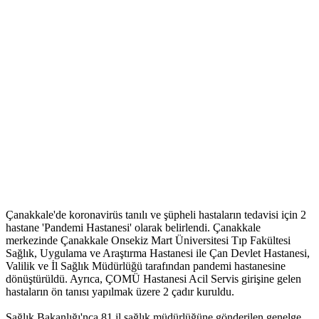
Çanakkale'de koronavirüs tanılı ve şüpheli hastaların tedavisi için 2
hastane 'Pandemi Hastanesi' olarak belirlendi. Çanakkale
merkezinde Çanakkale Onsekiz Mart Üniversitesi Tıp Fakültesi
Sağlık, Uygulama ve Araştırma Hastanesi ile Çan Devlet Hastanesi,
Valilik ve İl Sağlık Müdürlüğü tarafından pandemi hastanesine
dönüştürüldü. Ayrıca, ÇOMÜ Hastanesi Acil Servis girişine gelen
hastaların ön tanısı yapılmak üzere 2 çadır kuruldu.
Sağlık Bakanlığı'nca 81 il sağlık müdürlüğüne gönderilen genelge