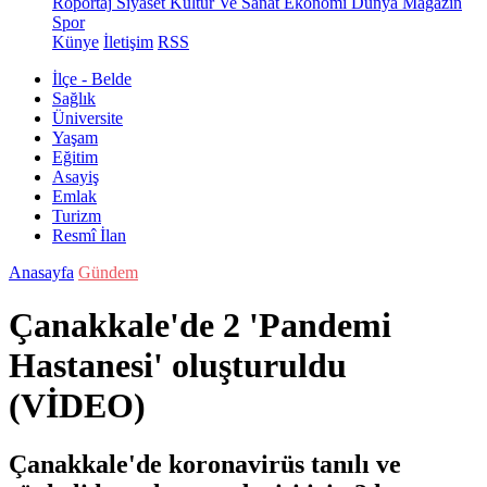
Röportaj
Siyaset
Kültür Ve Sanat
Ekonomi
Dünya
Magazin
Spor
Künye
İletişim
RSS
İlçe - Belde
Sağlık
Üniversite
Yaşam
Eğitim
Asayiş
Emlak
Turizm
Resmî İlan
Anasayfa
Gündem
Çanakkale'de 2 'Pandemi
Hastanesi' oluşturuldu
(VİDEO)
Çanakkale'de koronavirüs tanılı ve