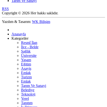
Tarım Ve Sanayi
RSS
Copyright © 2026 Her hakkı saklıdır.
Yazılım & Tasarım:
WK Bilişim
Anasayfa
Kategoriler
Resmî İlan
İlçe - Belde
Sağlık
Üniversite
Yaşam
Eğitim
Asayiş
Emlak
Turizm
Emlak
Tarım Ve Sanayi
Belediye
Teknoloji
Yerel
Tanıtım