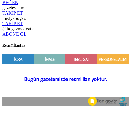
BEĞEN
gazetevitamin
TAKİP ET
medyabogaz
TAKİP ET
@bogazmedyatv
ABONE OL
Resmî İlanlar