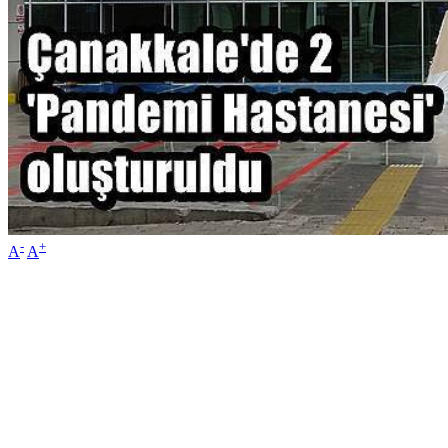
-
+
A
A