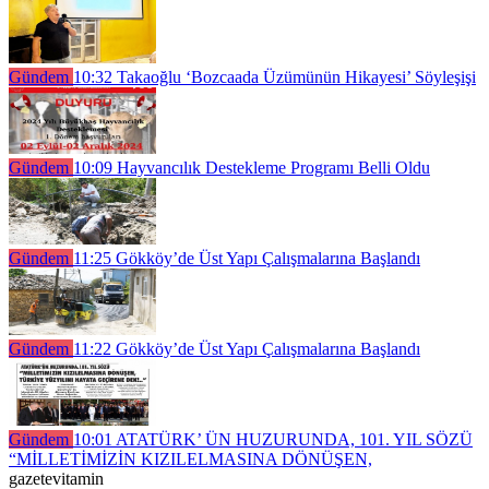
Gündem
10:32
Takaoğlu ‘Bozcaada Üzümünün Hikayesi’ Söyleşişi
Gündem
10:09
Hayvancılık Destekleme Programı Belli Oldu
Gündem
11:25
Gökköy’de Üst Yapı Çalışmalarına Başlandı
Gündem
11:22
Gökköy’de Üst Yapı Çalışmalarına Başlandı
Gündem
10:01
ATATÜRK’ ÜN HUZURUNDA, 101. YIL SÖZÜ
“MİLLETİMİZİN KIZILELMASINA DÖNÜŞEN,
gazetevitamin