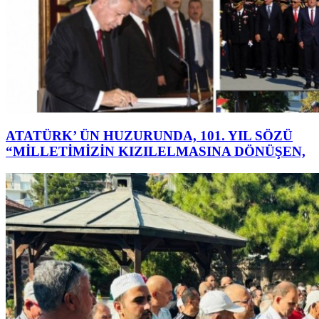
ATATÜRK’ ÜN HUZURUNDA, 101. YIL SÖZÜ
“MİLLETİMİZİN KIZILELMASINA DÖNÜŞEN,