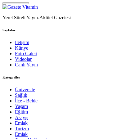
Yerel Süreli Yayın-Aktüel Gazetesi
Sayfalar
İletişim
Künye
Foto Galeri
Videolar
Canlı Yayın
Kategoriler
Üniversite
Sağlık
İlçe - Belde
Yaşam
Eğitim
Asayiş
Emlak
Turizm
Emlak