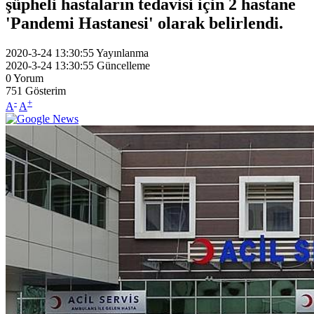
şüpheli hastaların tedavisi için 2 hastane
'Pandemi Hastanesi' olarak belirlendi.
2020-3-24 13:30:55
Yayınlanma
2020-3-24 13:30:55
Güncelleme
0
Yorum
751
Gösterim
-
+
A
A