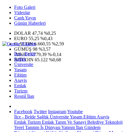
Foto Galeri
Videolar
Canlı Yayın
Günün Haberleri
DOLAR
47,74
%0,25
EURO
55,25
%0,43
G.ALTIN
6.660,55
%2,59
GÜMÜŞ
98
%3,57
İlçe - Belde
IMKB
13.779,39
%-0,14
Sağlık
BITCOIN
65.122
%0,68
Üniversite
Yaşam
Eğitim
Asayiş
Emlak
Turizm
Resmî İlan
Facebook
Twitter
Instagram
Youtube
İlçe - Belde
Sağlık
Üniversite
Yaşam
Eğitim
Asayiş
Emlak
Turizm
Emlak
Tarım Ve Sanayi
Belediye
Teknoloji
Yerel
Tanıtım
İş Dünyası
Yatırım
İlan
Gündem