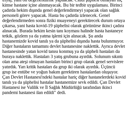
kimse hastane içine alınmayacak. Bu bir tedbir uygulaması. Birinci
çadırda hekim dışında genel değerlendirmeyi yapacak olan sağlık
personeli görev yapacak. Hasta bu çadırda izlenecek. Genel
değerlendirmeden sonra fiziki muayeneyi gerektirecek durum ortaya
çıkarsa, yani hasta kovid-19 şüphelisi olarak görünürse ikinci çadıra
alınacak. Burada hekim kesin tanı koyması halinde hasta hastaneye
tetkik, gözlem ya da yatma işlemi için alınacak. Şu anda
hastanemizde kovid tanılı ya da şüphelisi dışında hasta bulunmuyor.
Diğer hastaların tamamını devlet hastanesine naklettik. Ayrıca devlet
hastanesinde yatan kovid tanısı konmuş ya da şüpheli hastaları da
buraya naklettik. Hastaları 3 yatış grubuna ayırdık. Solunum sıkıntı
olan ama ateşi olmayan hastaları birinci grup olarak genel servislere
yatırdık. Yarı kritik hastaları da grup iki olarak ayırdık. Üçüncü
grup ise entübe ve yoğun bakım gerektiren hastalardan oluşuyor.
Çan Devlet Hastanesi'ndeki hastalar hariç diğer hastanelerdeki kovid
tanılı ya da şüphelisi hastalar hastanemize sevk edildi. Çan Devlet
Hastanesi ise Valilik ve İl Sağlık Müdürlüğü tarafından ikinci
pandemi hastanesi ilan edildi" dedi.