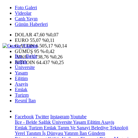
Foto Galeri
Videolar
Canlı Yayın
Günün Haberleri
DOLAR
47,60
%0,07
EURO
55,07
%0,11
G.ALTIN
6.505,17
%0,14
GÜMÜŞ
95
%-0,42
İlçe - Belde
IMKB
13.738,76
%0,26
Sağlık
BITCOIN
64.437
%0,25
Üniversite
Yaşam
Eğitim
Asayiş
Emlak
Turizm
Resmî İlan
Facebook
Twitter
Instagram
Youtube
İlçe - Belde
Sağlık
Üniversite
Yaşam
Eğitim
Asayiş
Emlak
Turizm
Emlak
Tarım Ve Sanayi
Belediye
Teknoloji
Yerel
Tanıtım
İş Dünyası
Yatırım
İlan
Gündem