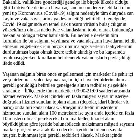
Bakanlık, valiliklere gönderdiği genelge ile birçok ülkede olduğu
gibi Türkiye’de de insan hayatı açısından son derece tehlikeli olan
yeni tip Koronavirüs (Covid-19) salgını nedeniyle tüm dünyada can
kaybı ve vaka sayısı artmaya devam ettiği belirtildi. Genelgede,
Covid-19 salgınında en temel risk unsuru virüsün bulaşıcılığının
yüksek/hızlı olması nedeniyle vatandaşların toplu olarak bulunduğu
mekanlar olduğu tekrar hatırlatıldı. Bu nedenle devletin tüm
kurumları ile bu salgının yayılması ve vatandaşların hayatlarını tehdit
etmesini engellemek için birçok umuma açık yerlerin faaliyetlerinin
durdurulması başta olmak üzere tedbir alındığı ve bu kapsamda
uyulması gereken kuralların belirlenerek vatandaşlarla paylaşıldığı
ifade edildi.
Yaşanan salgının biran önce engellenmesi için marketler ile şehir içi
ve şehirler arası yolcu taşıma araçları için ilave tedbirlerin alınması
gerekli görüldüğü belirtilen genelgede alınan tedbirler şu şekilde
sıralandı: “İl/ilçelerde tüm marketler 09:00-21:00 saatleri arasında
hizmet verecek. Market içindeki en fazla müşteri sayısı müşteriye
doğrudan hizmet sunulan toplam alanın (depolar, idari bürolar vb.
hariç) onda biri kadar olacak. Örneğin marketin müşterilerin
hizmetine sunulan alanı 100 metrekare ise aynı anda içeride en fazla
10 müşteri olması gerekecek. Tüm marketler, hizmet alanı
büyüklüğüne göre içeride bulunabilecek maksimum müşteri sayısını
market girişlerine asarak ilan edecek. İçeride belirlenen sayıda
müşteri bulunması için gerekli tedbirleri alacak. Market içinde