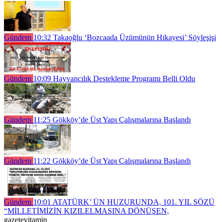
Gündem
10:32
Takaoğlu ‘Bozcaada Üzümünün Hikayesi’ Söyleşişi
Gündem
10:09
Hayvancılık Destekleme Programı Belli Oldu
Gündem
11:25
Gökköy’de Üst Yapı Çalışmalarına Başlandı
Gündem
11:22
Gökköy’de Üst Yapı Çalışmalarına Başlandı
Gündem
10:01
ATATÜRK’ ÜN HUZURUNDA, 101. YIL SÖZÜ
“MİLLETİMİZİN KIZILELMASINA DÖNÜŞEN,
gazetevitamin