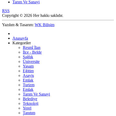
Tarım Ve Sanayi
RSS
Copyright © 2026 Her hakkı saklıdır.
Yazılım & Tasarım:
WK Bilişim
Anasayfa
Kategoriler
Resmî İlan
İlçe - Belde
Sağlık
Üniversite
Yaşam
Eğitim
Asayiş
Emlak
Turizm
Emlak
Tarım Ve Sanayi
Belediye
Teknoloji
Yerel
Tanıtım