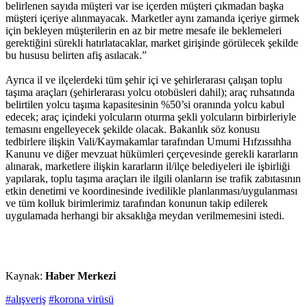
belirlenen sayıda müşteri var ise içerden müşteri çıkmadan başka
müşteri içeriye alınmayacak. Marketler aynı zamanda içeriye girmek
için bekleyen müşterilerin en az bir metre mesafe ile beklemeleri
gerektiğini sürekli hatırlatacaklar, market girişinde görülecek şekilde
bu hususu belirten afiş asılacak.”
Ayrıca il ve ilçelerdeki tüm şehir içi ve şehirlerarası çalışan toplu
taşıma araçları (şehirlerarası yolcu otobüsleri dahil); araç ruhsatında
belirtilen yolcu taşıma kapasitesinin %50’si oranında yolcu kabul
edecek; araç içindeki yolcuların oturma şekli yolcuların birbirleriyle
temasını engelleyecek şekilde olacak. Bakanlık söz konusu
tedbirlere ilişkin Vali/Kaymakamlar tarafından Umumi Hıfzıssıhha
Kanunu ve diğer mevzuat hükümleri çerçevesinde gerekli kararların
alınarak, marketlere ilişkin kararların il/ilçe belediyeleri ile işbirliği
yapılarak, toplu taşıma araçları ile ilgili olanların ise trafik zabıtasının
etkin denetimi ve koordinesinde ivedilikle planlanması/uygulanması
ve tüm kolluk birimlerimiz tarafından konunun takip edilerek
uygulamada herhangi bir aksaklığa meydan verilmemesini istedi.
Kaynak:
Haber Merkezi
#alışveriş
#korona virüsü