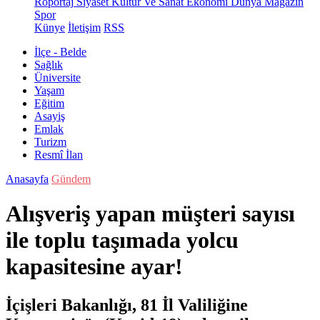
Röportaj
Siyaset
Kültür Ve Sanat
Ekonomi
Dünya
Magazin
Spor
Künye
İletişim
RSS
İlçe - Belde
Sağlık
Üniversite
Yaşam
Eğitim
Asayiş
Emlak
Turizm
Resmî İlan
Anasayfa
Gündem
Alışveriş yapan müşteri sayısı
ile toplu taşımada yolcu
kapasitesine ayar!
İçişleri Bakanlığı, 81 İl Valiliğine