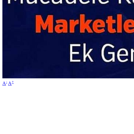
-
+
A
A