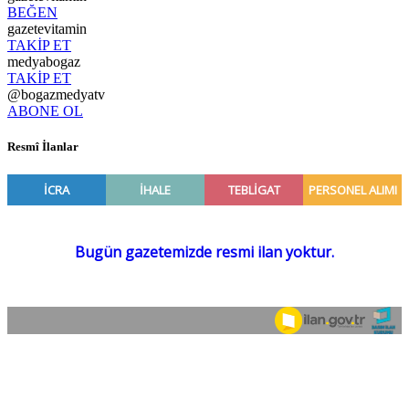
BEĞEN
gazetevitamin
TAKİP ET
medyabogaz
TAKİP ET
@bogazmedyatv
ABONE OL
Resmî İlanlar