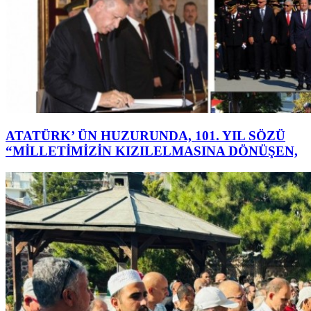
ATATÜRK’ ÜN HUZURUNDA, 101. YIL SÖZÜ
“MİLLETİMİZİN KIZILELMASINA DÖNÜŞEN,