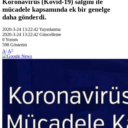
Koronavirüs (Kovid-19) salgını ile
mücadele kapsamında ek bir genelge
daha gönderdi.
2020-3-24 13:22:42
Yayınlanma
2020-3-24 13:22:42
Güncelleme
0
Yorum
598
Gösterim
-
+
A
A