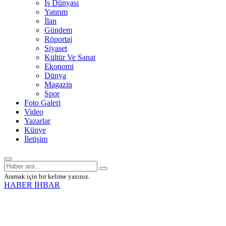
İş Dünyası
Yatırım
İlan
Gündem
Röportaj
Siyaset
Kültür Ve Sanat
Ekonomi
Dünya
Magazin
Spor
Foto Galeri
Video
Yazarlar
Künye
İletişim
Aramak için bir kelime yazınız.
HABER İHBAR