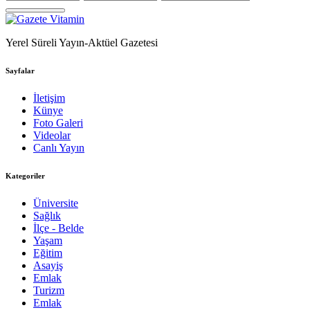
Yerel Süreli Yayın-Aktüel Gazetesi
Sayfalar
İletişim
Künye
Foto Galeri
Videolar
Canlı Yayın
Kategoriler
Üniversite
Sağlık
İlçe - Belde
Yaşam
Eğitim
Asayiş
Emlak
Turizm
Emlak