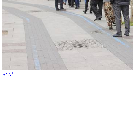
-
+
A
A