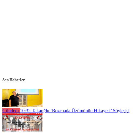
Son Haberler
Gündem
10:32
Takaoğlu ‘Bozcaada Üzümünün Hikayesi’ Söyleşişi