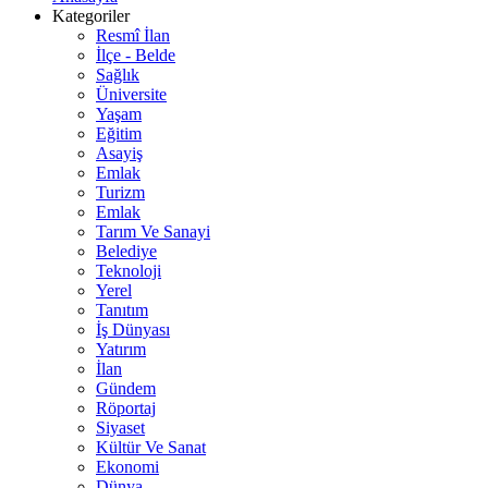
Kategoriler
Resmî İlan
İlçe - Belde
Sağlık
Üniversite
Yaşam
Eğitim
Asayiş
Emlak
Turizm
Emlak
Tarım Ve Sanayi
Belediye
Teknoloji
Yerel
Tanıtım
İş Dünyası
Yatırım
İlan
Gündem
Röportaj
Siyaset
Kültür Ve Sanat
Ekonomi
Dünya