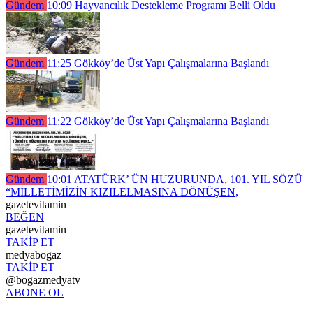
Gündem
10:09
Hayvancılık Destekleme Programı Belli Oldu
Gündem
11:25
Gökköy’de Üst Yapı Çalışmalarına Başlandı
Gündem
11:22
Gökköy’de Üst Yapı Çalışmalarına Başlandı
Gündem
10:01
ATATÜRK’ ÜN HUZURUNDA, 101. YIL SÖZÜ
“MİLLETİMİZİN KIZILELMASINA DÖNÜŞEN,
gazetevitamin
BEĞEN
gazetevitamin
TAKİP ET
medyabogaz
TAKİP ET
@bogazmedyatv
ABONE OL