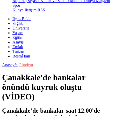
Röportaj
Siyaset
Kültür Ve Sanat
Ekonomi
Dünya
Magazin
Spor
Künye
İletişim
RSS
İlçe - Belde
Sağlık
Üniversite
Yaşam
Eğitim
Asayiş
Emlak
Turizm
Resmî İlan
Anasayfa
Gündem
Çanakkale'de bankalar
önündü kuyruk oluştu
(VİDEO)
Çanakkale'de bankalar saat 12.00'de