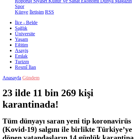
Röportaj
Siyaset
Kültür Ve Sanat
Ekonomi
Dünya
Magazin
Spor
Künye
İletişim
RSS
İlçe - Belde
Sağlık
Üniversite
Yaşam
Eğitim
Asayiş
Emlak
Turizm
Resmî İlan
Anasayfa
Gündem
23 ilde 11 bin 269 kişi
karantinada!
Tüm dünyayı saran yeni tip koronavirüs
(Kovid-19) salgını ile birlikte Türkiye’ye
dönen vatandaşların 14 günlük karantina