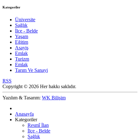
Kategoriler
Üniversite
Sağlık
İlçe - Belde
Yaşam
Eğitim
Asayiş
Emlak
Turizm
Emlak
Tarım Ve Sanayi
RSS
Copyright © 2026 Her hakkı saklıdır.
Yazılım & Tasarım:
WK Bilişim
Anasayfa
Kategoriler
Resmî İlan
İlçe - Belde
Sağlık