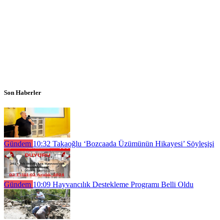
Son Haberler
Gündem
10:32
Takaoğlu ‘Bozcaada Üzümünün Hikayesi’ Söyleşişi
Gündem
10:09
Hayvancılık Destekleme Programı Belli Oldu