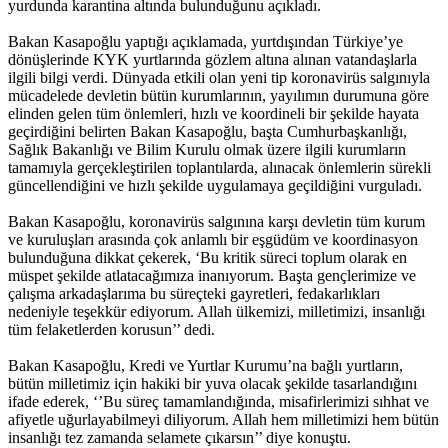
yurdunda karantina altında bulunduğunu açıkladı.
Bakan Kasapoğlu yaptığı açıklamada, yurtdışından Türkiye’ye
dönüşlerinde KYK yurtlarında gözlem altına alınan vatandaşlarla
ilgili bilgi verdi. Dünyada etkili olan yeni tip koronavirüs salgınıyla
mücadelede devletin bütün kurumlarının, yayılımın durumuna göre
elinden gelen tüm önlemleri, hızlı ve koordineli bir şekilde hayata
geçirdiğini belirten Bakan Kasapoğlu, başta Cumhurbaşkanlığı,
Sağlık Bakanlığı ve Bilim Kurulu olmak üzere ilgili kurumların
tamamıyla gerçekleştirilen toplantılarda, alınacak önlemlerin sürekli
güncellendiğini ve hızlı şekilde uygulamaya geçildiğini vurguladı.
Bakan Kasapoğlu, koronavirüs salgınına karşı devletin tüm kurum
ve kuruluşları arasında çok anlamlı bir eşgüdüm ve koordinasyon
bulunduğuna dikkat çekerek, ‘Bu kritik süreci toplum olarak en
müspet şekilde atlatacağımıza inanıyorum. Başta gençlerimize ve
çalışma arkadaşlarıma bu süreçteki gayretleri, fedakarlıkları
nedeniyle teşekkür ediyorum. Allah ülkemizi, milletimizi, insanlığı
tüm felaketlerden korusun’’ dedi.
Bakan Kasapoğlu, Kredi ve Yurtlar Kurumu’na bağlı yurtların,
bütün milletimiz için hakiki bir yuva olacak şekilde tasarlandığını
ifade ederek, ‘’Bu süreç tamamlandığında, misafirlerimizi sıhhat ve
afiyetle uğurlayabilmeyi diliyorum. Allah hem milletimizi hem bütün
insanlığı tez zamanda selamete çıkarsın’’ diye konuştu.