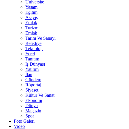
Üniversite
Yaşam
Eğitim
Asayiş
Emlak
Turizm
Emlak
Tarım Ve Sanayi
Belediye
Teknoloji
Yerel
Tanıtım
İş Dünyası
Yatırım
İlan
Gündem
Röportaj
Siyaset
Kültür Ve Sanat
Ekonomi
Dünya
Magazin
Spor
Foto Galeri
Video