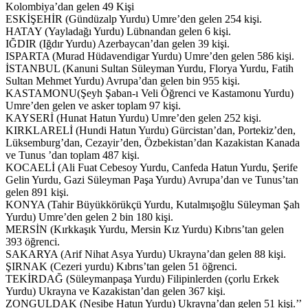
Kolombiya’dan gelen 49 Kişi
ESKİŞEHİR (Gündüzalp Yurdu) Umre’den gelen 254 kişi.
HATAY (Yayladağı Yurdu) Lübnandan gelen 6 kişi.
IĞDIR (Iğdır Yurdu) Azerbaycan’dan gelen 39 kişi.
ISPARTA (Murad Hüdavendigar Yurdu) Umre’den gelen 586 kişi.
İSTANBUL (Kanuni Sultan Süleyman Yurdu, Florya Yurdu, Fatih
Sultan Mehmet Yurdu) Avrupa’dan gelen bin 955 kişi.
KASTAMONU(Şeyh Şaban-ı Veli Öğrenci ve Kastamonu Yurdu)
Umre’den gelen ve asker toplam 97 kişi.
KAYSERİ (Hunat Hatun Yurdu) Umre’den gelen 252 kişi.
KIRKLARELİ (Hundi Hatun Yurdu) Gürcistan’dan, Portekiz’den,
Lüksemburg’dan, Cezayir’den, Özbekistan’dan Kazakistan Kanada
ve Tunus ’dan toplam 487 kişi.
KOCAELİ (Ali Fuat Cebesoy Yurdu, Canfeda Hatun Yurdu, Şerife
Gelin Yurdu, Gazi Süleyman Paşa Yurdu) Avrupa’dan ve Tunus’tan
gelen 891 kişi.
KONYA (Tahir Büyükkörükçü Yurdu, Kutalmışoğlu Süleyman Şah
Yurdu) Umre’den gelen 2 bin 180 kişi.
MERSİN (Kırkkaşık Yurdu, Mersin Kız Yurdu) Kıbrıs’tan gelen
393 öğrenci.
SAKARYA (Arif Nihat Asya Yurdu) Ukrayna’dan gelen 88 kişi.
ŞIRNAK (Cezeri yurdu) Kıbrıs’tan gelen 51 öğrenci.
TEKİRDAĞ (Süleymanpaşa Yurdu) Filipinlerden (çorlu Erkek
Yurdu) Ukrayna ve Kazakistan’dan gelen 367 kişi.
ZONGULDAK (Nesibe Hatun Yurdu) Ukrayna’dan gelen 51 kişi.’’