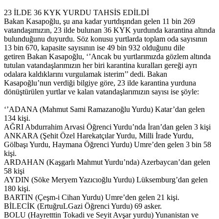
23 İLDE 36 KYK YURDU TAHSİS EDİLDİ
Bakan Kasapoğlu, şu ana kadar yurtdışından gelen 11 bin 269
vatandaşımızın, 23 ilde bulunan 36 KYK yurdunda karantina altında
bulunduğunu duyurdu. Söz konusu yurtlarda toplam oda sayısının
13 bin 670, kapasite sayısının ise 49 bin 932 olduğunu dile
getiren Bakan Kasapoğlu, ‘’Ancak bu yurtlarımızda gözlem altında
tutulan vatandaşlarımızın her biri karantina kuralları gereği ayrı
odalara kaldıklarını vurgulamak isterim’’ dedi. Bakan
Kasapoğlu’nun verdiği bilgiye göre, 23 ilde karantina yurduna
dönüştürülen yurtlar ve kalan vatandaşlarımızın sayısı ise şöyle:
‘’ADANA (Mahmut Sami Ramazanoğlu Yurdu) Katar’dan gelen
134 kişi.
AĞRI Abdurrahim Arvasi Öğrenci Yurdu’nda İran’dan gelen 3 kişi
ANKARA (Şehit Özel Harekatçılar Yurdu, Milli İrade Yurdu,
Gölbaşı Yurdu, Haymana Öğrenci Yurdu) Umre’den gelen 3 bin 58
kişi.
ARDAHAN (Kaşgarlı Mahmut Yurdu’nda) Azerbaycan’dan gelen
58 kişi
AYDIN (Söke Meryem Yazıcıoğlu Yurdu) Lüksemburg’dan gelen
180 kişi.
BARTIN (Çeşm-i Cihan Yurdu) Umre’den gelen 21 kişi.
BİLECİK (ErtuğruLGazi Öğrenci Yurdu) 69 asker.
BOLU (Hayretttin Tokadi ve Seyit Avşar yurdu) Yunanistan ve