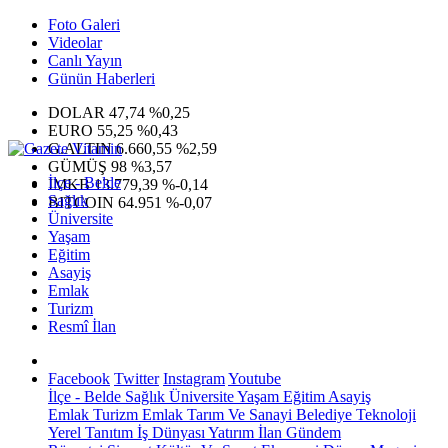
Foto Galeri
Videolar
Canlı Yayın
Günün Haberleri
DOLAR
47,74
%0,25
EURO
55,25
%0,43
G.ALTIN
6.660,55
%2,59
GÜMÜŞ
98
%3,57
İlçe - Belde
IMKB
13.779,39
%-0,14
Sağlık
BITCOIN
64.951
%-0,07
Üniversite
Yaşam
Eğitim
Asayiş
Emlak
Turizm
Resmî İlan
Facebook
Twitter
Instagram
Youtube
İlçe - Belde
Sağlık
Üniversite
Yaşam
Eğitim
Asayiş
Emlak
Turizm
Emlak
Tarım Ve Sanayi
Belediye
Teknoloji
Yerel
Tanıtım
İş Dünyası
Yatırım
İlan
Gündem