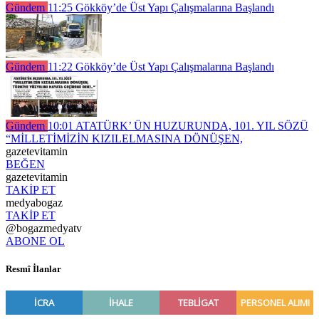
Gündem
11:25
Gökköy’de Üst Yapı Çalışmalarına Başlandı
Gündem
11:22
Gökköy’de Üst Yapı Çalışmalarına Başlandı
Gündem
10:01
ATATÜRK’ ÜN HUZURUNDA, 101. YIL SÖZÜ
“MİLLETİMİZİN KIZILELMASINA DÖNÜŞEN,
gazetevitamin
BEĞEN
gazetevitamin
TAKİP ET
medyabogaz
TAKİP ET
@bogazmedyatv
ABONE OL
Resmî İlanlar