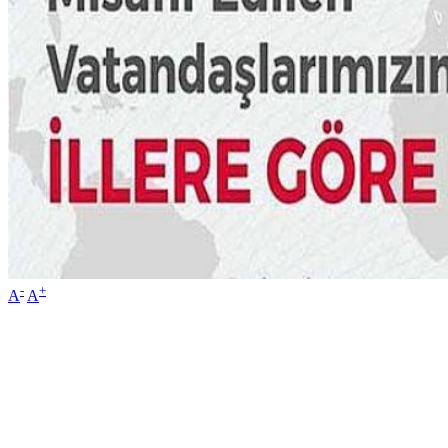
-
+
A
A