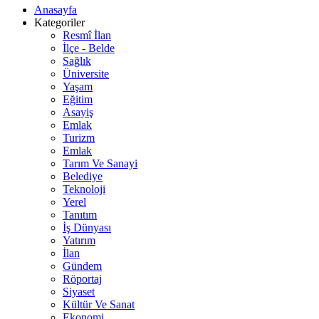
Anasayfa
Kategoriler
Resmî İlan
İlçe - Belde
Sağlık
Üniversite
Yaşam
Eğitim
Asayiş
Emlak
Turizm
Emlak
Tarım Ve Sanayi
Belediye
Teknoloji
Yerel
Tanıtım
İş Dünyası
Yatırım
İlan
Gündem
Röportaj
Siyaset
Kültür Ve Sanat
Ekonomi