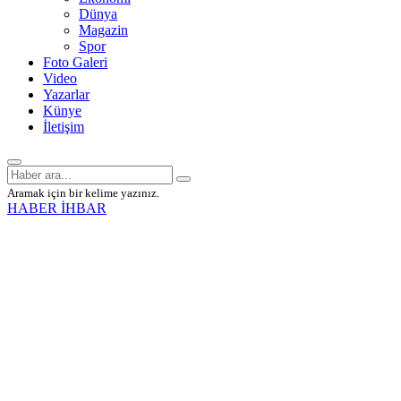
Dünya
Magazin
Spor
Foto Galeri
Video
Yazarlar
Künye
İletişim
Aramak için bir kelime yazınız.
HABER İHBAR