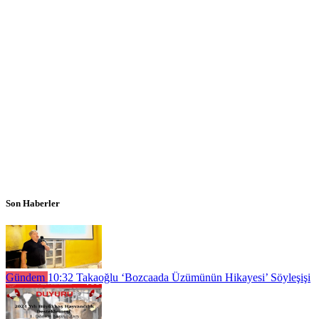
Son Haberler
Gündem
10:32
Takaoğlu ‘Bozcaada Üzümünün Hikayesi’ Söyleşişi