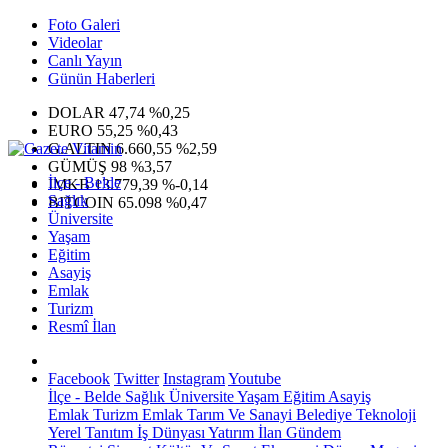
Foto Galeri
Videolar
Canlı Yayın
Günün Haberleri
DOLAR
47,74
%0,25
EURO
55,25
%0,43
G.ALTIN
6.660,55
%2,59
GÜMÜŞ
98
%3,57
İlçe - Belde
IMKB
13.779,39
%-0,14
Sağlık
BITCOIN
65.098
%0,47
Üniversite
Yaşam
Eğitim
Asayiş
Emlak
Turizm
Resmî İlan
Facebook
Twitter
Instagram
Youtube
İlçe - Belde
Sağlık
Üniversite
Yaşam
Eğitim
Asayiş
Emlak
Turizm
Emlak
Tarım Ve Sanayi
Belediye
Teknoloji
Yerel
Tanıtım
İş Dünyası
Yatırım
İlan
Gündem