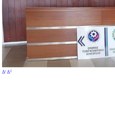
-
+
A
A