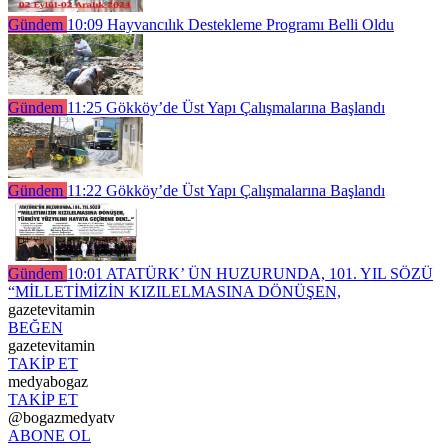
Gündem
10:09
Hayvancılık Destekleme Programı Belli Oldu
Gündem
11:25
Gökköy’de Üst Yapı Çalışmalarına Başlandı
Gündem
11:22
Gökköy’de Üst Yapı Çalışmalarına Başlandı
Gündem
10:01
ATATÜRK’ ÜN HUZURUNDA, 101. YIL SÖZÜ
“MİLLETİMİZİN KIZILELMASINA DÖNÜŞEN,
gazetevitamin
BEĞEN
gazetevitamin
TAKİP ET
medyabogaz
TAKİP ET
@bogazmedyatv
ABONE OL