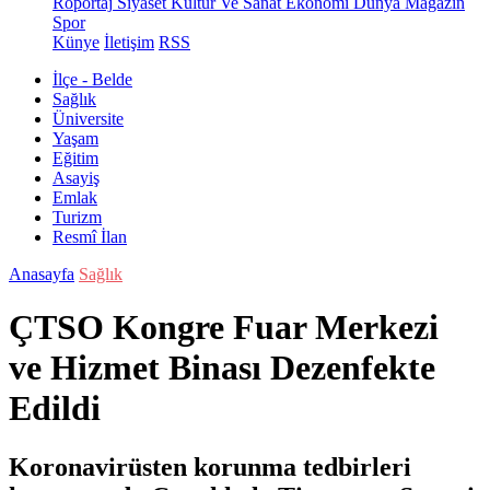
Röportaj
Siyaset
Kültür Ve Sanat
Ekonomi
Dünya
Magazin
Spor
Künye
İletişim
RSS
İlçe - Belde
Sağlık
Üniversite
Yaşam
Eğitim
Asayiş
Emlak
Turizm
Resmî İlan
Anasayfa
Sağlık
ÇTSO Kongre Fuar Merkezi
ve Hizmet Binası Dezenfekte
Edildi
Koronavirüsten korunma tedbirleri