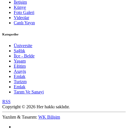
İletişim
Künye
Foto Galeri
Videolar
Canlı Yayın
Kategoriler
Üniversite
Sağlık
İlçe - Belde
Yaşam
Eğitim
Asayiş
Emlak
Turizm
Emlak
Tarım Ve Sanayi
RSS
Copyright © 2026 Her hakkı saklıdır.
Yazılım & Tasarım:
WK Bilişim