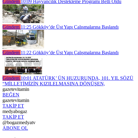
Gündem
10:09
Hayvancılık Destekleme Programı Belli Oldu
Gündem
11:25
Gökköy’de Üst Yapı Çalışmalarına Başlandı
Gündem
11:22
Gökköy’de Üst Yapı Çalışmalarına Başlandı
Gündem
10:01
ATATÜRK’ ÜN HUZURUNDA, 101. YIL SÖZÜ
“MİLLETİMİZİN KIZILELMASINA DÖNÜŞEN,
gazetevitamin
BEĞEN
gazetevitamin
TAKİP ET
medyabogaz
TAKİP ET
@bogazmedyatv
ABONE OL