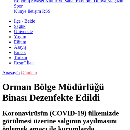
Röportaj
Siyaset
Kültür Ve Sanat
Ekonomi
Dünya
Magazin
Spor
Künye
İletişim
RSS
İlçe - Belde
Sağlık
Üniversite
Yaşam
Eğitim
Asayiş
Emlak
Turizm
Resmî İlan
Anasayfa
Gündem
Orman Bölge Müdürlüğü
Binası Dezenfekte Edildi
Koronavirüsün (COVID-19) ülkemizde
görülmesi üzerine salgının yayılmasını
önlemek amacı ile kurumlarda