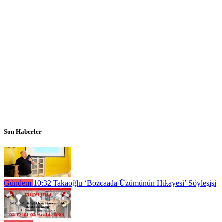
Son Haberler
Gündem
10:32
Takaoğlu ‘Bozcaada Üzümünün Hikayesi’ Söyleşişi