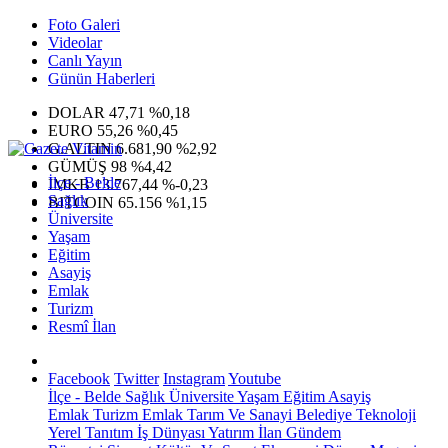
Foto Galeri
Videolar
Canlı Yayın
Günün Haberleri
DOLAR
47,71
%0,18
EURO
55,26
%0,45
G.ALTIN
6.681,90
%2,92
GÜMÜŞ
98
%4,42
İlçe - Belde
IMKB
13.767,44
%-0,23
Sağlık
BITCOIN
65.156
%1,15
Üniversite
Yaşam
Eğitim
Asayiş
Emlak
Turizm
Resmî İlan
Facebook
Twitter
Instagram
Youtube
İlçe - Belde
Sağlık
Üniversite
Yaşam
Eğitim
Asayiş
Emlak
Turizm
Emlak
Tarım Ve Sanayi
Belediye
Teknoloji
Yerel
Tanıtım
İş Dünyası
Yatırım
İlan
Gündem