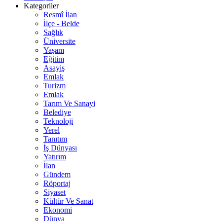
Kategoriler
Resmî İlan
İlçe - Belde
Sağlık
Üniversite
Yaşam
Eğitim
Asayiş
Emlak
Turizm
Emlak
Tarım Ve Sanayi
Belediye
Teknoloji
Yerel
Tanıtım
İş Dünyası
Yatırım
İlan
Gündem
Röportaj
Siyaset
Kültür Ve Sanat
Ekonomi
Dünya