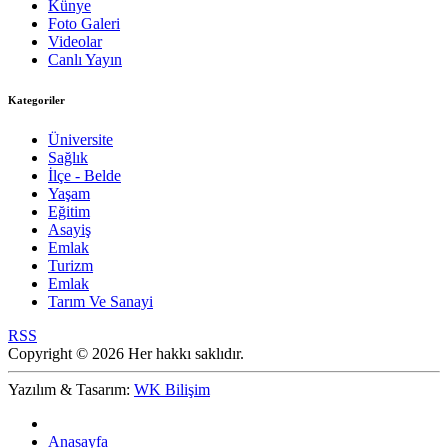
Künye
Foto Galeri
Videolar
Canlı Yayın
Kategoriler
Üniversite
Sağlık
İlçe - Belde
Yaşam
Eğitim
Asayiş
Emlak
Turizm
Emlak
Tarım Ve Sanayi
RSS
Copyright © 2026 Her hakkı saklıdır.
Yazılım & Tasarım:
WK Bilişim
Anasayfa