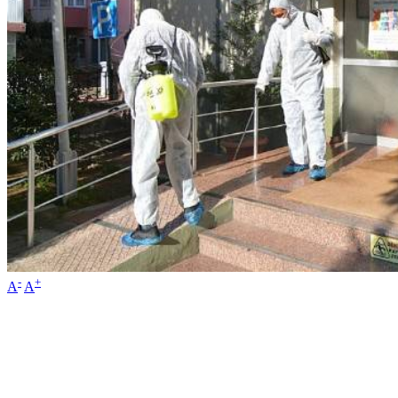
-
+
A
A