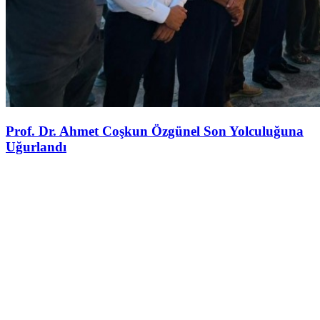
Prof. Dr. Ahmet Coşkun Özgünel Son Yolculuğuna
Uğurlandı