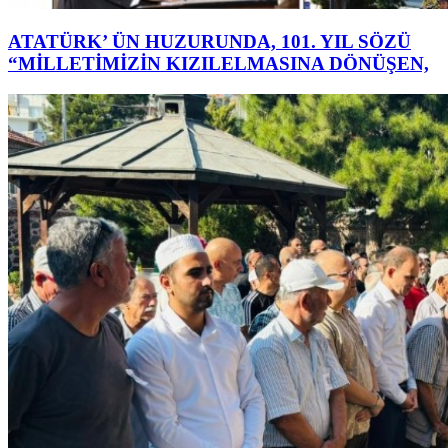
ATATÜRK’ ÜN HUZURUNDA, 101. YIL SÖZÜ
“MİLLETİMİZİN KIZILELMASINA DÖNÜŞEN,