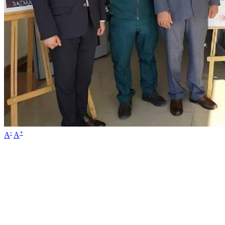
-
+
A
A