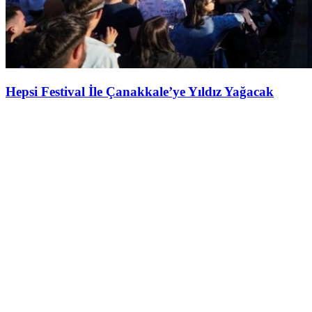
Hepsi Festival İle Çanakkale’ye Yıldız Yağacak