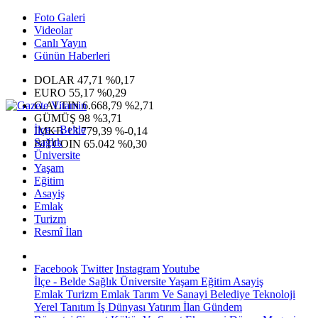
Foto Galeri
Videolar
Canlı Yayın
Günün Haberleri
DOLAR
47,71
%0,17
EURO
55,17
%0,29
G.ALTIN
6.668,79
%2,71
GÜMÜŞ
98
%3,71
İlçe - Belde
IMKB
13.779,39
%-0,14
Sağlık
BITCOIN
65.042
%0,30
Üniversite
Yaşam
Eğitim
Asayiş
Emlak
Turizm
Resmî İlan
Facebook
Twitter
Instagram
Youtube
İlçe - Belde
Sağlık
Üniversite
Yaşam
Eğitim
Asayiş
Emlak
Turizm
Emlak
Tarım Ve Sanayi
Belediye
Teknoloji
Yerel
Tanıtım
İş Dünyası
Yatırım
İlan
Gündem