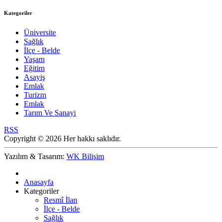
Kategoriler
Üniversite
Sağlık
İlçe - Belde
Yaşam
Eğitim
Asayiş
Emlak
Turizm
Emlak
Tarım Ve Sanayi
RSS
Copyright © 2026 Her hakkı saklıdır.
Yazılım & Tasarım:
WK Bilişim
Anasayfa
Kategoriler
Resmî İlan
İlçe - Belde
Sağlık