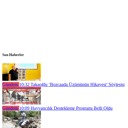
Son Haberler
Gündem
10:32
Takaoğlu ‘Bozcaada Üzümünün Hikayesi’ Söyleşişi
Gündem
10:09
Hayvancılık Destekleme Programı Belli Oldu