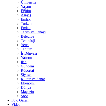
Üniversite
Yaşam
Eğitim
Asayiş
Emlak
Turizm
Emlak
Tarım Ve Sanayi
Belediye
Teknoloji
Yerel
Tanıtım
İş Dünyası
Yatırım
İlan
Gündem
Röportaj
Siyaset
Kültür Ve Sanat
Ekonomi
Dünya
Magazin
Spor
Foto Galeri
Video