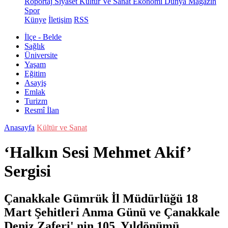
Röportaj
Siyaset
Kültür Ve Sanat
Ekonomi
Dünya
Magazin
Spor
Künye
İletişim
RSS
İlçe - Belde
Sağlık
Üniversite
Yaşam
Eğitim
Asayiş
Emlak
Turizm
Resmî İlan
Anasayfa
Kültür ve Sanat
‘Halkın Sesi Mehmet Akif’
Sergisi
Çanakkale Gümrük İl Müdürlüğü 18
Mart Şehitleri Anma Günü ve Çanakkale
Deniz Zaferi' nin 105. Yıldönümü