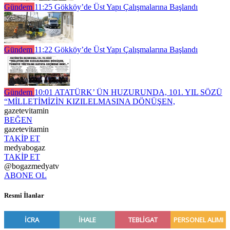
Gündem
11:25
Gökköy’de Üst Yapı Çalışmalarına Başlandı
Gündem
11:22
Gökköy’de Üst Yapı Çalışmalarına Başlandı
Gündem
10:01
ATATÜRK’ ÜN HUZURUNDA, 101. YIL SÖZÜ
“MİLLETİMİZİN KIZILELMASINA DÖNÜŞEN,
gazetevitamin
BEĞEN
gazetevitamin
TAKİP ET
medyabogaz
TAKİP ET
@bogazmedyatv
ABONE OL
Resmî İlanlar