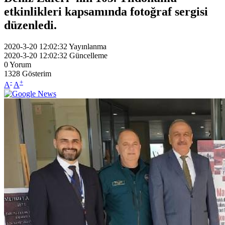
etkinlikleri kapsamında fotoğraf sergisi
düzenledi.
2020-3-20 12:02:32
Yayınlanma
2020-3-20 12:02:32
Güncelleme
0
Yorum
1328
Gösterim
-
+
A
A