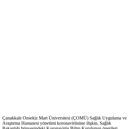
Çanakkale Onsekiz Mart Üniversitesi (ÇOMÜ) Sağlık Uygulama ve
Araştırma Hastanesi yönetimi koronavirüsüne ilişkin, Sağlık
Bakanlığı bünyesindeki Koronavirüs Bilim Kurulunun önerileri