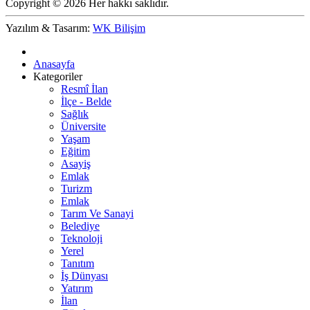
Copyright © 2026 Her hakkı saklıdır.
Yazılım & Tasarım:
WK Bilişim
Anasayfa
Kategoriler
Resmî İlan
İlçe - Belde
Sağlık
Üniversite
Yaşam
Eğitim
Asayiş
Emlak
Turizm
Emlak
Tarım Ve Sanayi
Belediye
Teknoloji
Yerel
Tanıtım
İş Dünyası
Yatırım
İlan