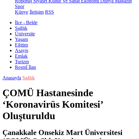
Röportaj
Siyaset
Kültür Ve Sanat
Ekonomi
Dünya
Magazin
Spor
Künye
İletişim
RSS
İlçe - Belde
Sağlık
Üniversite
Yaşam
Eğitim
Asayiş
Emlak
Turizm
Resmî İlan
Anasayfa
Sağlık
ÇOMÜ Hastanesinde
‘Koronavirüs Komitesi’
Oluşturuldu
Çanakkale Onsekiz Mart Üniversitesi