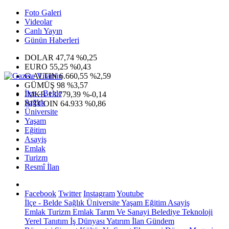
Foto Galeri
Videolar
Canlı Yayın
Günün Haberleri
DOLAR
47,74
%0,25
EURO
55,25
%0,43
G.ALTIN
6.660,55
%2,59
GÜMÜŞ
98
%3,57
İlçe - Belde
IMKB
13.779,39
%-0,14
Sağlık
BITCOIN
64.933
%0,86
Üniversite
Yaşam
Eğitim
Asayiş
Emlak
Turizm
Resmî İlan
Facebook
Twitter
Instagram
Youtube
İlçe - Belde
Sağlık
Üniversite
Yaşam
Eğitim
Asayiş
Emlak
Turizm
Emlak
Tarım Ve Sanayi
Belediye
Teknoloji
Yerel
Tanıtım
İş Dünyası
Yatırım
İlan
Gündem