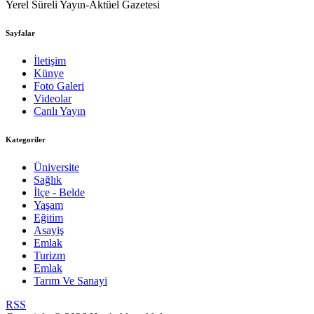
Yerel Süreli Yayın-Aktüel Gazetesi
Sayfalar
İletişim
Künye
Foto Galeri
Videolar
Canlı Yayın
Kategoriler
Üniversite
Sağlık
İlçe - Belde
Yaşam
Eğitim
Asayiş
Emlak
Turizm
Emlak
Tarım Ve Sanayi
RSS