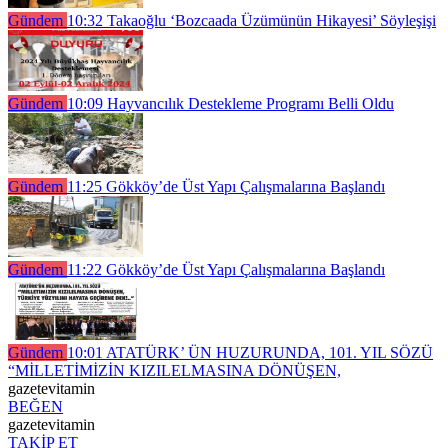
Gündem
10:32
Takaoğlu ‘Bozcaada Üzümünün Hikayesi’ Söyleşişi
Gündem
10:09
Hayvancılık Destekleme Programı Belli Oldu
Gündem
11:25
Gökköy’de Üst Yapı Çalışmalarına Başlandı
Gündem
11:22
Gökköy’de Üst Yapı Çalışmalarına Başlandı
Gündem
10:01
ATATÜRK’ ÜN HUZURUNDA, 101. YIL SÖZÜ
“MİLLETİMİZİN KIZILELMASINA DÖNÜŞEN,
gazetevitamin
BEĞEN
gazetevitamin
TAKİP ET