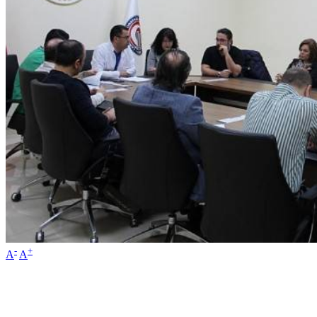
-
+
A
A