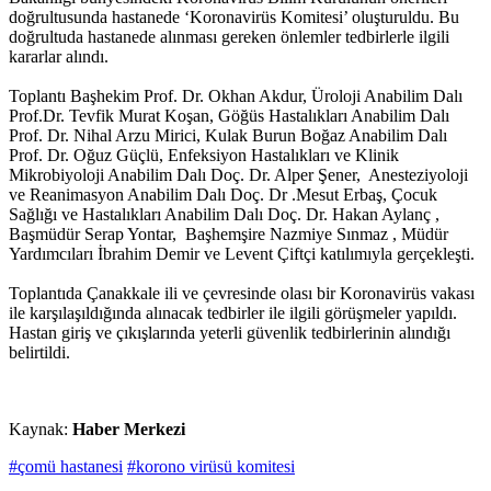
doğrultusunda hastanede ‘Koronavirüs Komitesi’ oluşturuldu. Bu
doğrultuda hastanede alınması gereken önlemler tedbirlerle ilgili
kararlar alındı.
Toplantı Başhekim Prof. Dr. Okhan Akdur, Üroloji Anabilim Dalı
Prof.Dr. Tevfik Murat Koşan, Göğüs Hastalıkları Anabilim Dalı
Prof. Dr. Nihal Arzu Mirici, Kulak Burun Boğaz Anabilim Dalı
Prof. Dr. Oğuz Güçlü, Enfeksiyon Hastalıkları ve Klinik
Mikrobiyoloji Anabilim Dalı Doç. Dr. Alper Şener, Anesteziyoloji
ve Reanimasyon Anabilim Dalı Doç. Dr .Mesut Erbaş, Çocuk
Sağlığı ve Hastalıkları Anabilim Dalı Doç. Dr. Hakan Aylanç ,
Başmüdür Serap Yontar, Başhemşire Nazmiye Sınmaz , Müdür
Yardımcıları İbrahim Demir ve Levent Çiftçi katılımıyla gerçekleşti.
Toplantıda Çanakkale ili ve çevresinde olası bir Koronavirüs vakası
ile karşılaşıldığında alınacak tedbirler ile ilgili görüşmeler yapıldı.
Hastan giriş ve çıkışlarında yeterli güvenlik tedbirlerinin alındığı
belirtildi.
Kaynak:
Haber Merkezi
#çomü hastanesi
#korono virüsü komitesi