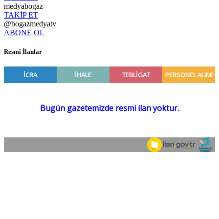
medyabogaz
TAKİP ET
@bogazmedyatv
ABONE OL
Resmî İlanlar