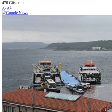
478
Gösterim
-
+
A
A