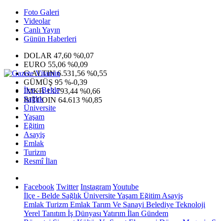
Foto Galeri
Videolar
Canlı Yayın
Günün Haberleri
DOLAR
47,60
%0,07
EURO
55,06
%0,09
G.ALTIN
6.531,56
%0,55
GÜMÜŞ
95
%-0,39
İlçe - Belde
IMKB
13.793,44
%0,66
Sağlık
BITCOIN
64.613
%0,85
Üniversite
Yaşam
Eğitim
Asayiş
Emlak
Turizm
Resmî İlan
Facebook
Twitter
Instagram
Youtube
İlçe - Belde
Sağlık
Üniversite
Yaşam
Eğitim
Asayiş
Emlak
Turizm
Emlak
Tarım Ve Sanayi
Belediye
Teknoloji
Yerel
Tanıtım
İş Dünyası
Yatırım
İlan
Gündem