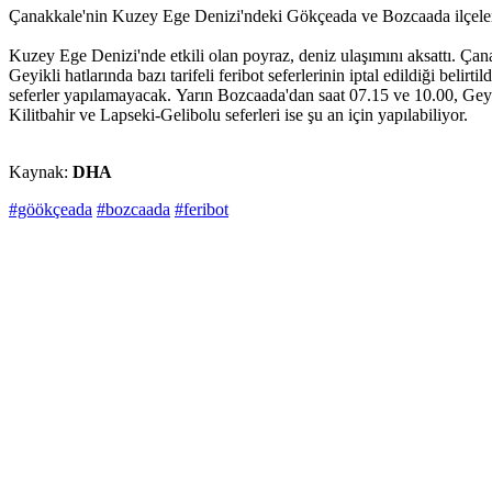
Çanakkale'nin Kuzey Ege Denizi'ndeki Gökçeada ve Bozcaada ilçelerine 
Kuzey Ege Denizi'nde etkili olan poyraz, deniz ulaşımını aksattı. Ça
Geyikli hatlarında bazı tarifeli feribot seferlerinin iptal edildiği be
seferler yapılamayacak. Yarın Bozcaada'dan saat 07.15 ve 10.00, Geyi
Kilitbahir ve Lapseki-Gelibolu seferleri ise şu an için yapılabiliyor.
Kaynak:
DHA
#göökçeada
#bozcaada
#feribot