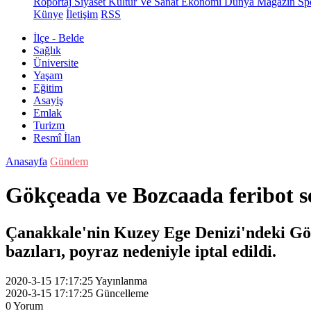
Röportaj
Siyaset
Kültür Ve Sanat
Ekonomi
Dünya
Magazin
Sp
Künye
İletişim
RSS
İlçe - Belde
Sağlık
Üniversite
Yaşam
Eğitim
Asayiş
Emlak
Turizm
Resmî İlan
Anasayfa
Gündem
Gökçeada ve Bozcaada feribot se
Çanakkale'nin Kuzey Ege Denizi'ndeki Gökç
bazıları, poyraz nedeniyle iptal edildi.
2020-3-15 17:17:25
Yayınlanma
2020-3-15 17:17:25
Güncelleme
0
Yorum