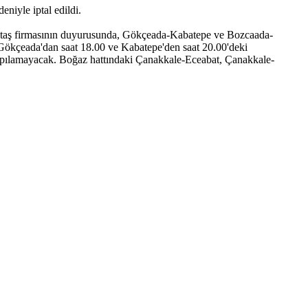
eniyle iptal edildi.
 Gestaş firmasının duyurusunda, Gökçeada-Kabatepe ve Bozcaada-
00, Gökçeada'dan saat 18.00 ve Kabatepe'den saat 20.00'deki
 yapılamayacak. Boğaz hattındaki Çanakkale-Eceabat, Çanakkale-