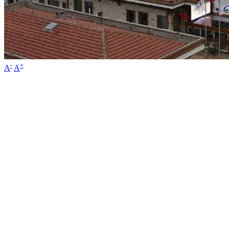
-
+
A
A