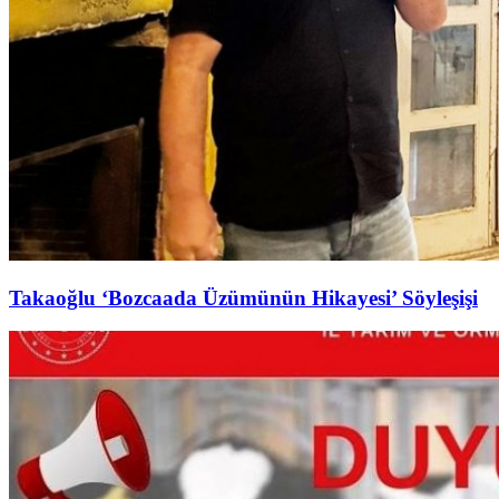
Takaoğlu ‘Bozcaada Üzümünün Hikayesi’ Söyleşişi