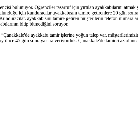
cisi bulunuyor. Öğrenciler tasarruf için yırtılan ayakkabılarını atmak y
ulunduğu için kunduracılar ayakkabısını tamire getirenlere 20 gün sonray
 Kunduracılar, ayakkabısını tamire getiren müşterilerin telefon numarala
bılarının bitip bitmediğini soruyor.
 “Çanakkale'de ayakkabı tamir işlerine yoğun talep var, müşterilerimizi
2 ay önce 45 gün sonraya sıra veriyorduk. Çanakkale'de tamirci az olun