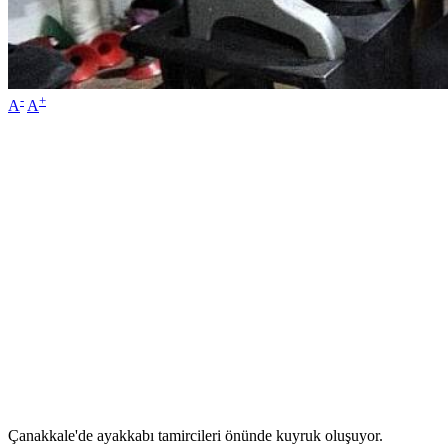
-
+
A
A
Çanakkale'de ayakkabı tamircileri önünde kuyruk oluşuyor.