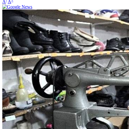
-
+
A
A