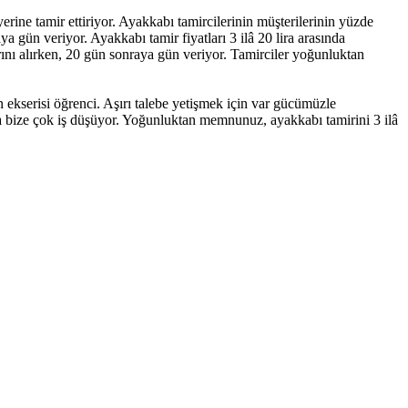
erine tamir ettiriyor. Ayakkabı tamircilerinin müşterilerinin yüzde
a gün veriyor. Ayakkabı tamir fiyatları 3 ilâ 20 lira arasında
rını alırken, 20 gün sonraya gün veriyor. Tamirciler yoğunluktan
n ekserisi öğrenci. Aşırı talebe yetişmek için var gücümüzle
ca bize çok iş düşüyor. Yoğunluktan memnunuz, ayakkabı tamirini 3 ilâ