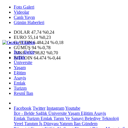
Foto Galeri
Videolar
Canlı Yayın
Günün Haberleri
DOLAR
47,74
%0,24
EURO
55,14
%0,23
G.ALTIN
6.484,24
%-0,18
GÜMÜŞ
94
%-0,78
İlçe - Belde
IMKB
13.798,82
%0,70
Sağlık
BITCOIN
64.474
%-0,44
Üniversite
Yaşam
Eğitim
Asayiş
Emlak
Turizm
Resmî İlan
Facebook
Twitter
Instagram
Youtube
İlçe - Belde
Sağlık
Üniversite
Yaşam
Eğitim
Asayiş
Emlak
Turizm
Emlak
Tarım Ve Sanayi
Belediye
Teknoloji
Yerel
Tanıtım
İş Dünyası
Yatırım
İlan
Gündem