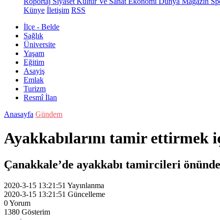
Röportaj
Siyaset
Kültür Ve Sanat
Ekonomi
Dünya
Magazin
Sp
Künye
İletişim
RSS
İlçe - Belde
Sağlık
Üniversite
Yaşam
Eğitim
Asayiş
Emlak
Turizm
Resmî İlan
Anasayfa
Gündem
Ayakkabılarını tamir ettirmek 
Çanakkale’de ayakkabı tamircileri önünde
2020-3-15 13:21:51
Yayınlanma
2020-3-15 13:21:51
Güncelleme
0
Yorum
1380
Gösterim