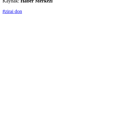
Kaynak:
Haber Merkezi
#zirai don