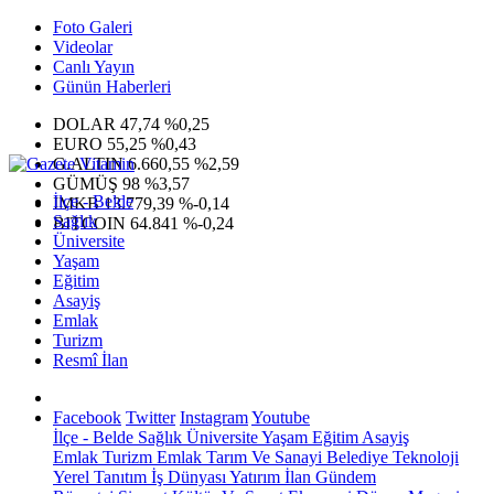
Foto Galeri
Videolar
Canlı Yayın
Günün Haberleri
DOLAR
47,74
%0,25
EURO
55,25
%0,43
G.ALTIN
6.660,55
%2,59
GÜMÜŞ
98
%3,57
İlçe - Belde
IMKB
13.779,39
%-0,14
Sağlık
BITCOIN
64.841
%-0,24
Üniversite
Yaşam
Eğitim
Asayiş
Emlak
Turizm
Resmî İlan
Facebook
Twitter
Instagram
Youtube
İlçe - Belde
Sağlık
Üniversite
Yaşam
Eğitim
Asayiş
Emlak
Turizm
Emlak
Tarım Ve Sanayi
Belediye
Teknoloji
Yerel
Tanıtım
İş Dünyası
Yatırım
İlan
Gündem