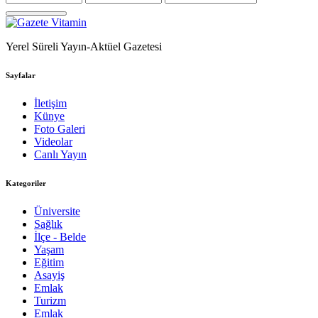
Yerel Süreli Yayın-Aktüel Gazetesi
Sayfalar
İletişim
Künye
Foto Galeri
Videolar
Canlı Yayın
Kategoriler
Üniversite
Sağlık
İlçe - Belde
Yaşam
Eğitim
Asayiş
Emlak
Turizm
Emlak