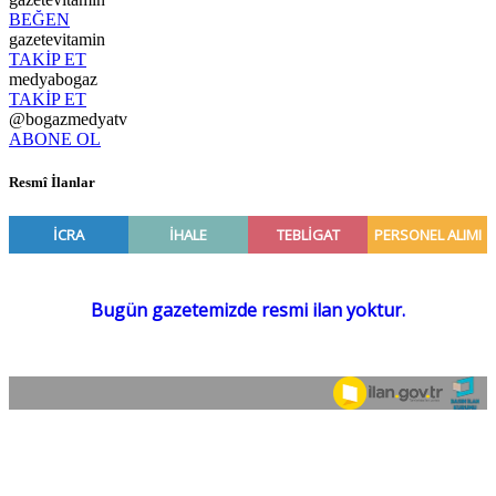
BEĞEN
gazetevitamin
TAKİP ET
medyabogaz
TAKİP ET
@bogazmedyatv
ABONE OL
Resmî İlanlar