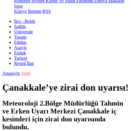
Röportaj
Siyaset
Kültür Ve Sanat
Ekonomi
Dünya
Magazin
Spor
Künye
İletişim
RSS
İlçe - Belde
Sağlık
Üniversite
Yaşam
Eğitim
Asayiş
Emlak
Turizm
Resmî İlan
Anasayfa
Yerel
Çanakkale’ye zirai don uyarısı!
Meteoroloji 2.Bölge Müdürlüğü Tahmin
ve Erken Uyarı Merkezi Çanakkale iç
kesimleri için zirai don uyarısında
bulundu.