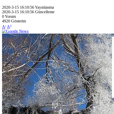
2020-3-15 16:10:56
Yayınlanma
2020-3-15 16:10:56
Güncelleme
0
Yorum
4920
Gösterim
-
+
A
A