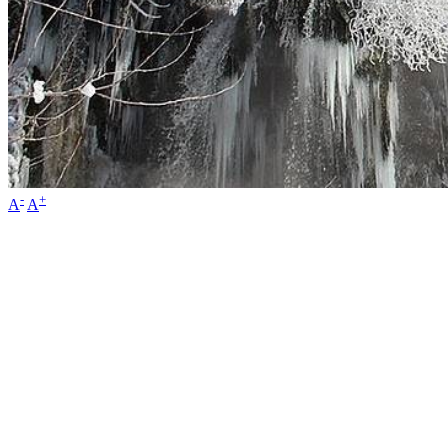
-
+
A
A