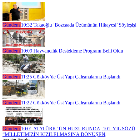
Gündem
10:32
Takaoğlu ‘Bozcaada Üzümünün Hikayesi’ Söyleşişi
Gündem
10:09
Hayvancılık Destekleme Programı Belli Oldu
Gündem
11:25
Gökköy’de Üst Yapı Çalışmalarına Başlandı
Gündem
11:22
Gökköy’de Üst Yapı Çalışmalarına Başlandı
Gündem
10:01
ATATÜRK’ ÜN HUZURUNDA, 101. YIL SÖZÜ
“MİLLETİMİZİN KIZILELMASINA DÖNÜŞEN,
gazetevitamin