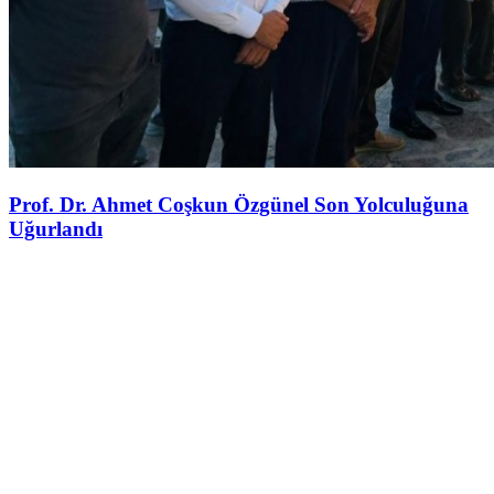
Prof. Dr. Ahmet Coşkun Özgünel Son Yolculuğuna
Uğurlandı