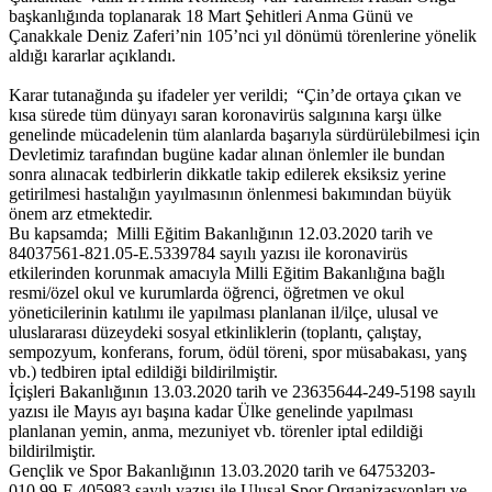
başkanlığında toplanarak 18 Mart Şehitleri Anma Günü ve
Çanakkale Deniz Zaferi’nin 105’nci yıl dönümü törenlerine yönelik
aldığı kararlar açıklandı.
Karar tutanağında şu ifadeler yer verildi; “Çin’de ortaya çıkan ve
kısa sürede tüm dünyayı saran koronavirüs salgınına karşı ülke
genelinde mücadelenin tüm alanlarda başarıyla sürdürülebilmesi için
Devletimiz tarafından bugüne kadar alınan önlemler ile bundan
sonra alınacak tedbirlerin dikkatle takip edilerek eksiksiz yerine
getirilmesi hastalığın yayılmasının önlenmesi bakımından büyük
önem arz etmektedir.
Bu kapsamda; Milli Eğitim Bakanlığının 12.03.2020 tarih ve
84037561-821.05-E.5339784 sayılı yazısı ile koronavirüs
etkilerinden korunmak amacıyla Milli Eğitim Bakanlığına bağlı
resmi/özel okul ve kurumlarda öğrenci, öğretmen ve okul
yöneticilerinin katılımı ile yapılması planlanan il/ilçe, ulusal ve
uluslararası düzeydeki sosyal etkinliklerin (toplantı, çalıştay,
sempozyum, konferans, forum, ödül töreni, spor müsabakası, yanş
vb.) tedbiren iptal edildiği bildirilmiştir.
İçişleri Bakanlığının 13.03.2020 tarih ve 23635644-249-5198 sayılı
yazısı ile Mayıs ayı başına kadar Ülke genelinde yapılması
planlanan yemin, anma, mezuniyet vb. törenler iptal edildiği
bildirilmiştir.
Gençlik ve Spor Bakanlığının 13.03.2020 tarih ve 64753203-
010.99-E.405983 sayılı yazısı ile Ulusal Spor Organizasyonları ve