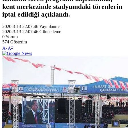
kent merkezinde stadyumdaki törenlerin
iptal edildiği açıklandı.
2020-3-13 22:07:46
Yayınlanma
2020-3-13 22:07:46
Güncelleme
0
Yorum
574
Gösterim
-
+
A
A