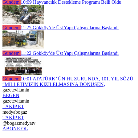
Gündem
10:09
Hayvancılık Destekleme Programı Belli Oldu
Gündem
11:25
Gökköy’de Üst Yapı Çalışmalarına Başlandı
Gündem
11:22
Gökköy’de Üst Yapı Çalışmalarına Başlandı
Gündem
10:01
ATATÜRK’ ÜN HUZURUNDA, 101. YIL SÖZÜ
“MİLLETİMİZİN KIZILELMASINA DÖNÜŞEN,
gazetevitamin
BEĞEN
gazetevitamin
TAKİP ET
medyabogaz
TAKİP ET
@bogazmedyatv
ABONE OL