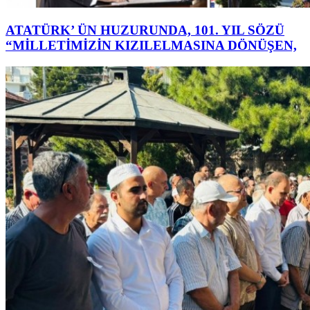
ATATÜRK’ ÜN HUZURUNDA, 101. YIL SÖZÜ
“MİLLETİMİZİN KIZILELMASINA DÖNÜŞEN,