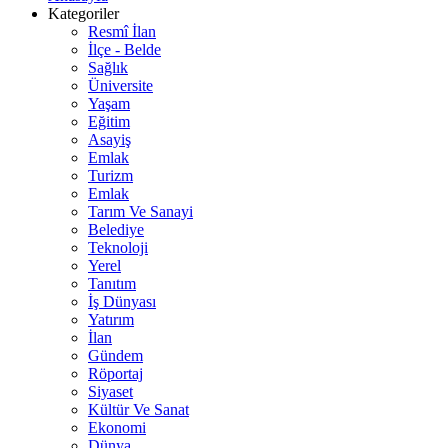
Kategoriler
Resmî İlan
İlçe - Belde
Sağlık
Üniversite
Yaşam
Eğitim
Asayiş
Emlak
Turizm
Emlak
Tarım Ve Sanayi
Belediye
Teknoloji
Yerel
Tanıtım
İş Dünyası
Yatırım
İlan
Gündem
Röportaj
Siyaset
Kültür Ve Sanat
Ekonomi
Dünya