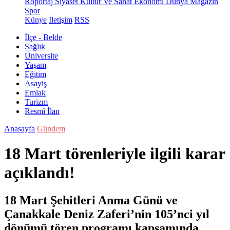
Röportaj
Siyaset
Kültür Ve Sanat
Ekonomi
Dünya
Magazin
Spor
Künye
İletişim
RSS
İlçe - Belde
Sağlık
Üniversite
Yaşam
Eğitim
Asayiş
Emlak
Turizm
Resmî İlan
Anasayfa
Gündem
18 Mart törenleriyle ilgili karar
açıklandı!
18 Mart Şehitleri Anma Günü ve
Çanakkale Deniz Zaferi’nin 105’nci yıl
dönümü tören programı kapsamında,