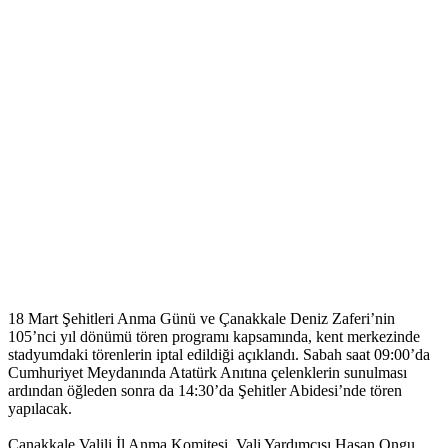
18 Mart Şehitleri Anma Günü ve Çanakkale Deniz Zaferi’nin
105’nci yıl dönümü tören programı kapsamında, kent merkezinde
stadyumdaki törenlerin iptal edildiği açıklandı. Sabah saat 09:00’da
Cumhuriyet Meydanında Atatürk Anıtına çelenklerin sunulması
ardından öğleden sonra da 14:30’da Şehitler Abidesi’nde tören
yapılacak.
Çanakkale Valili İl Anma Komitesi, Vali Yardımcısı Hasan Ongu