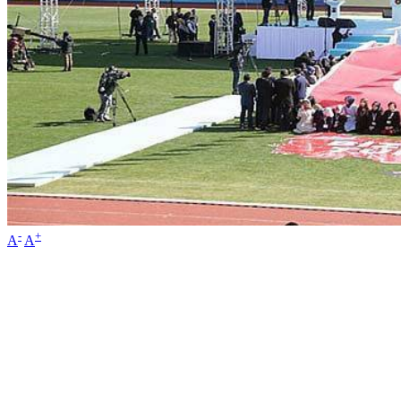
-
+
A
A