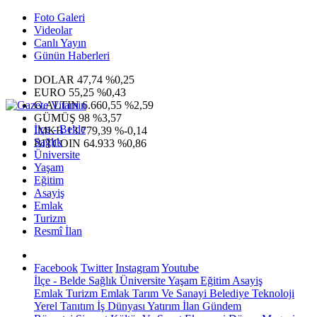
Foto Galeri
Videolar
Canlı Yayın
Günün Haberleri
DOLAR
47,74
%0,25
EURO
55,25
%0,43
G.ALTIN
6.660,55
%2,59
GÜMÜŞ
98
%3,57
İlçe - Belde
IMKB
13.779,39
%-0,14
Sağlık
BITCOIN
64.933
%0,86
Üniversite
Yaşam
Eğitim
Asayiş
Emlak
Turizm
Resmî İlan
Facebook
Twitter
Instagram
Youtube
İlçe - Belde
Sağlık
Üniversite
Yaşam
Eğitim
Asayiş
Emlak
Turizm
Emlak
Tarım Ve Sanayi
Belediye
Teknoloji
Yerel
Tanıtım
İş Dünyası
Yatırım
İlan
Gündem