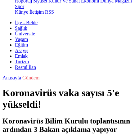
Röportaj
Siyaset
Kültür Ve Sanat
Ekonomi
Dünya
Magazin
Spor
Künye
İletişim
RSS
İlçe - Belde
Sağlık
Üniversite
Yaşam
Eğitim
Asayiş
Emlak
Turizm
Resmî İlan
Anasayfa
Gündem
Koronavirüs vaka sayısı 5'e
yükseldi!
Koronavirüs Bilim Kurulu toplantısının
ardından 3 Bakan açıklama yapıyor