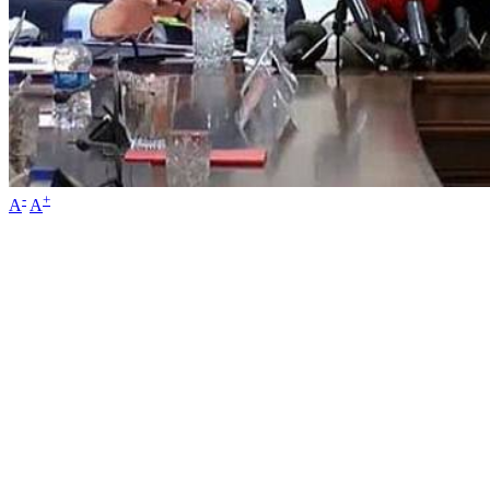
-
+
A
A