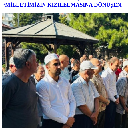
“MİLLETİMİZİN KIZILELMASINA DÖNÜŞEN,