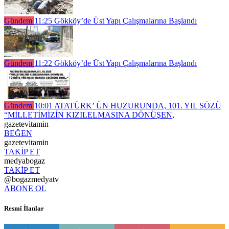
Gündem
11:25
Gökköy’de Üst Yapı Çalışmalarına Başlandı
Gündem
11:22
Gökköy’de Üst Yapı Çalışmalarına Başlandı
Gündem
10:01
ATATÜRK’ ÜN HUZURUNDA, 101. YIL SÖZÜ
“MİLLETİMİZİN KIZILELMASINA DÖNÜŞEN,
gazetevitamin
BEĞEN
gazetevitamin
TAKİP ET
medyabogaz
TAKİP ET
@bogazmedyatv
ABONE OL
Resmî İlanlar