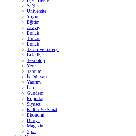
İlçe - Belde
Sağlık
Üniversite
Yaşam
Eğitim
Asayiş
Emlak
Turizm
Emlak
Tarım Ve Sanayi
Belediye
Teknoloji
Yerel
Tanıtım
İş Dünyası
Yatırım
İlan
Gündem
Röportaj
Siyaset
Kültür Ve Sanat
Ekonomi
Dünya
Magazin
Spor