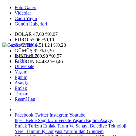
Foto Galeri
Videolar
Canlı Yayın
Günün Haberleri
DOLAR
47,60
%0,07
EURO
55,06
%0,10
G.ALTIN
6.514,24
%0,28
GÜMÜŞ
95
%-0,36
İlçe - Belde
IMKB
13.780,98
%0,57
Sağlık
BITCOIN
64.482
%0,46
Üniversite
Yaşam
Eğitim
Asayiş
Emlak
Turizm
Resmî İlan
Facebook
Twitter
Instagram
Youtube
İlçe - Belde
Sağlık
Üniversite
Yaşam
Eğitim
Asayiş
Emlak
Turizm
Emlak
Tarım Ve Sanayi
Belediye
Teknoloji
Yerel
Tanıtım
İş Dünyası
Yatırım
İlan
Gündem