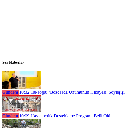
Son Haberler
Gündem
10:32
Takaoğlu ‘Bozcaada Üzümünün Hikayesi’ Söyleşişi
Gündem
10:09
Hayvancılık Destekleme Programı Belli Oldu