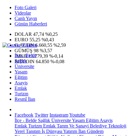
Foto Galeri
Videolar
Canlı Yayın
Günün Haberleri
DOLAR
47,74
%0,25
EURO
55,25
%0,43
G.ALTIN
6.660,55
%2,59
GÜMÜŞ
98
%3,57
İlçe - Belde
IMKB
13.779,39
%-0,14
Sağlık
BITCOIN
64.850
%-0,08
Üniversite
Yaşam
Eğitim
Asayiş
Emlak
Turizm
Resmî İlan
Facebook
Twitter
Instagram
Youtube
İlçe - Belde
Sağlık
Üniversite
Yaşam
Eğitim
Asayiş
Emlak
Turizm
Emlak
Tarım Ve Sanayi
Belediye
Teknoloji
Yerel
Tanıtım
İş Dünyası
Yatırım
İlan
Gündem