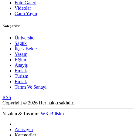
Foto Galeri
Videolar
Canlı Yayın
Kategoriler
Üniversite
Sağlık
İlçe - Belde
Yaşam
Eğitim
Asayiş
Emlak
Turizm
Emlak
Tarım Ve Sanayi
RSS
Copyright © 2026 Her hakkı saklıdır.
Yazılım & Tasarım:
WK Bilişim
Anasayfa
Kategoriler