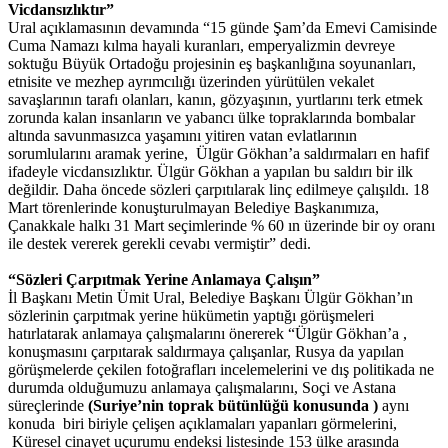
Vicdansızlıktır”
Ural açıklamasının devamında “15 günde Şam’da Emevi Camisinde
Cuma Namazı kılma hayali kuranları, emperyalizmin devreye
soktuğu Büyük Ortadoğu projesinin eş başkanlığına soyunanları,
etnisite ve mezhep ayrımcılığı üzerinden yürütülen vekalet
savaşlarının tarafı olanları, kanın, gözyaşının, yurtlarını terk etmek
zorunda kalan insanların ve yabancı ülke topraklarında bombalar
altında savunmasızca yaşamını yitiren vatan evlatlarının
sorumlularını aramak yerine, Ülgür Gökhan’a saldırmaları en hafif
ifadeyle vicdansızlıktır. Ülgür Gökhan a yapılan bu saldırı bir ilk
değildir. Daha öncede sözleri çarpıtılarak linç edilmeye çalışıldı. 18
Mart törenlerinde konuşturulmayan Belediye Başkanımıza,
Çanakkale halkı 31 Mart seçimlerinde % 60 ın üzerinde bir oy oranı
ile destek vererek gerekli cevabı vermiştir” dedi.
“Sözleri Çarpıtmak Yerine Anlamaya Çalışın”
İl Başkanı Metin Ümit Ural, Belediye Başkanı Ülgür Gökhan’ın
sözlerinin çarpıtmak yerine hükümetin yaptığı görüşmeleri
hatırlatarak anlamaya çalışmalarını önererek “Ülgür Gökhan’a ,
konuşmasını çarpıtarak saldırmaya çalışanlar, Rusya da yapılan
görüşmelerde çekilen fotoğrafları incelemelerini ve dış politikada ne
durumda olduğumuzu anlamaya çalışmalarını, Soçi ve Astana
süreçlerinde
(Suriye’nin toprak bütünlüğü konusunda )
aynı
konuda biri biriyle çelişen açıklamaları yapanları görmelerini,
Küresel cinayet uçurumu endeksi listesinde 153 ülke arasında