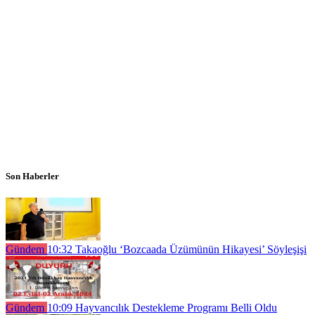
Son Haberler
Gündem
10:32
Takaoğlu ‘Bozcaada Üzümünün Hikayesi’ Söyleşişi
Gündem
10:09
Hayvancılık Destekleme Programı Belli Oldu