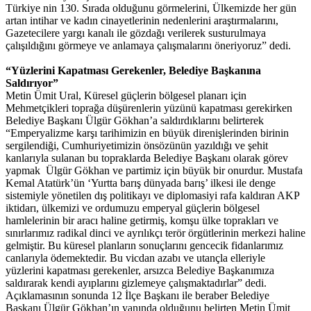
Türkiye nin 130. Sırada olduğunu görmelerini, Ülkemizde her gün
artan intihar ve kadın cinayetlerinin nedenlerini araştırmalarını,
Gazetecilere yargı kanalı ile gözdağı verilerek susturulmaya
çalışıldığını görmeye ve anlamaya çalışmalarını öneriyoruz” dedi.
“Yüzlerini Kapatması Gerekenler, Belediye Başkanına
Saldırıyor”
Metin Ümit Ural, Küresel güçlerin bölgesel planarı için
Mehmetçikleri toprağa düşürenlerin yüzünü kapatması gerekirken
Belediye Başkanı Ülgür Gökhan’a saldırdıklarını belirterek
“Emperyalizme karşı tarihimizin en büyük direnişlerinden birinin
sergilendiği, Cumhuriyetimizin önsözünün yazıldığı ve şehit
kanlarıyla sulanan bu topraklarda Belediye Başkanı olarak görev
yapmak Ülgür Gökhan ve partimiz için büyük bir onurdur. Mustafa
Kemal Atatürk’ün ‘Yurtta barış dünyada barış’ ilkesi ile denge
sistemiyle yönetilen dış politikayı ve diplomasiyi rafa kaldıran AKP
iktidarı, ülkemizi ve ordumuzu emperyal güçlerin bölgesel
hamlelerinin bir aracı haline getirmiş, komşu ülke toprakları ve
sınırlarımız radikal dinci ve ayrılıkçı terör örgütlerinin merkezi haline
gelmiştir. Bu küresel planların sonuçlarını gencecik fidanlarımız
canlarıyla ödemektedir. Bu vicdan azabı ve utançla elleriyle
yüzlerini kapatması gerekenler, arsızca Belediye Başkanımıza
saldırarak kendi ayıplarını gizlemeye çalışmaktadırlar” dedi.
Açıklamasının sonunda 12 İlçe Başkanı ile beraber Belediye
Başkanı Ülgür Gökhan’ın yanında olduğunu belirten Metin Ümit