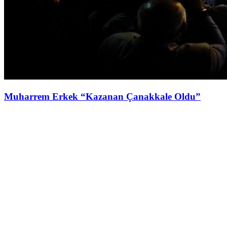
Muharrem Erkek “Kazanan Çanakkale Oldu”