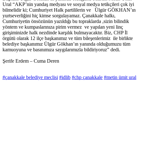
Ural “AKP’nin yandaş medyası ve sosyal medya tetikçileri çok iyi
bilmelidir ki; Cumhuriyet Halk partililerin ve Ülgür GÖKHAN’ın
yurtseverliğini hiç kimse sorgulayamaz. Çanakkale halkı,
Cumhuriyetin önsözünün yazıldığı bu topraklarda ,sizin bilindik
yöntem ve kumpaslarınıza pirim vermez ve yapılan yeni linç
girişiminizde halk nezdinde karşılık bulmayacaktır. Biz, CHP İl
örgütü olarak 12 ilçe başkanımız ve tüm bileşenlerimiz ile birlikte
belediye başkanımız Ülgür Gökhan’ın yanında olduğumuzu tüm
kamuoyuna ve basınımıza saygılarımızla bildiriyoruz” dedi.
Şerife Erdem – Cuma Deren
#çanakkale belediye meclisi
#idlib
#chp çanakkale
#metin ümit ural