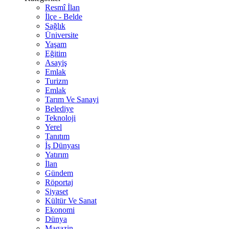
Resmî İlan
İlçe - Belde
Sağlık
Üniversite
Yaşam
Eğitim
Asayiş
Emlak
Turizm
Emlak
Tarım Ve Sanayi
Belediye
Teknoloji
Yerel
Tanıtım
İş Dünyası
Yatırım
İlan
Gündem
Röportaj
Siyaset
Kültür Ve Sanat
Ekonomi
Dünya
Magazin