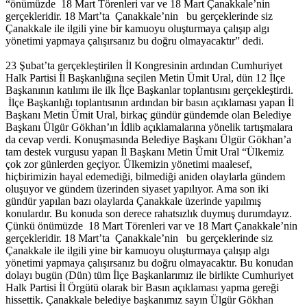
“önümüzde 18 Mart Törenleri var ve 18 Mart Çanakkale’nin
gerçekleridir. 18 Mart’ta Çanakkale’nin bu gerçeklerinde siz
Çanakkale ile ilgili yine bir kamuoyu oluşturmaya çalışıp algı
yönetimi yapmaya çalışırsanız bu doğru olmayacaktır” dedi.
23 Şubat’ta gerçekleştirilen İl Kongresinin ardından Cumhuriyet
Halk Partisi İl Başkanlığına seçilen Metin Ümit Ural, dün 12 İlçe
Başkanının katılımı ile ilk İlçe Başkanlar toplantısını gerçekleştirdi.
İlçe Başkanlığı toplantısının ardından bir basın açıklaması yapan İl
Başkanı Metin Ümit Ural, birkaç gündür gündemde olan Belediye
Başkanı Ülgür Gökhan’ın İdlib açıklamalarına yönelik tartışmalara
da cevap verdi. Konuşmasında Belediye Başkanı Ülgür Gökhan’a
tam destek vurgusu yapan İl Başkanı Metin Ümit Ural “Ülkemiz
çok zor günlerden geçiyor. Ülkemizin yönetimi maalesef,
hiçbirimizin hayal edemediği, bilmediği aniden olaylarla gündem
oluşuyor ve gündem üzerinden siyaset yapılıyor. Ama son iki
gündür yapılan bazı olaylarda Çanakkale üzerinde yapılmış
konulardır. Bu konuda son derece rahatsızlık duymuş durumdayız.
Çünkü önümüzde 18 Mart Törenleri var ve 18 Mart Çanakkale’nin
gerçekleridir. 18 Mart’ta Çanakkale’nin bu gerçeklerinde siz
Çanakkale ile ilgili yine bir kamuoyu oluşturmaya çalışıp algı
yönetimi yapmaya çalışırsanız bu doğru olmayacaktır. Bu konudan
dolayı bugün (Dün) tüm İlçe Başkanlarımız ile birlikte Cumhuriyet
Halk Partisi İl Örgütü olarak bir Basın açıklaması yapma gereği
hissettik. Çanakkale belediye başkanımız sayın Ülgür Gökhan