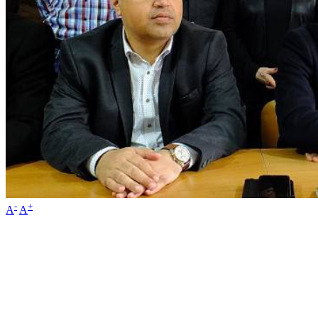
-
+
A
A