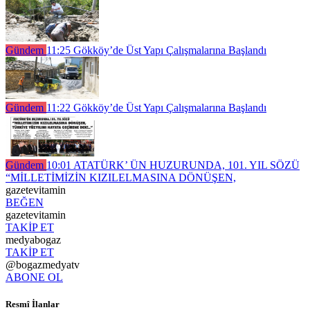
Gündem
11:25
Gökköy’de Üst Yapı Çalışmalarına Başlandı
Gündem
11:22
Gökköy’de Üst Yapı Çalışmalarına Başlandı
Gündem
10:01
ATATÜRK’ ÜN HUZURUNDA, 101. YIL SÖZÜ
“MİLLETİMİZİN KIZILELMASINA DÖNÜŞEN,
gazetevitamin
BEĞEN
gazetevitamin
TAKİP ET
medyabogaz
TAKİP ET
@bogazmedyatv
ABONE OL
Resmî İlanlar