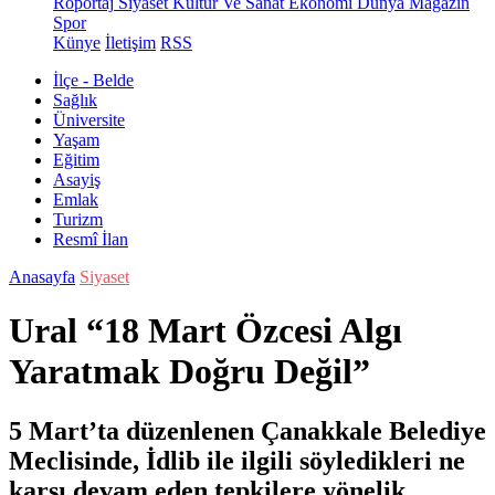
Röportaj
Siyaset
Kültür Ve Sanat
Ekonomi
Dünya
Magazin
Spor
Künye
İletişim
RSS
İlçe - Belde
Sağlık
Üniversite
Yaşam
Eğitim
Asayiş
Emlak
Turizm
Resmî İlan
Anasayfa
Siyaset
Ural “18 Mart Özcesi Algı
Yaratmak Doğru Değil”
5 Mart’ta düzenlenen Çanakkale Belediye
Meclisinde, İdlib ile ilgili söyledikleri ne
karşı devam eden tepkilere yönelik