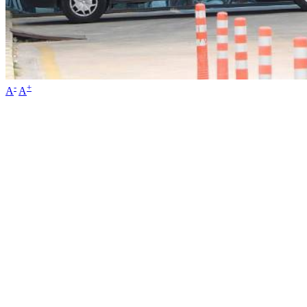
-
+
A
A