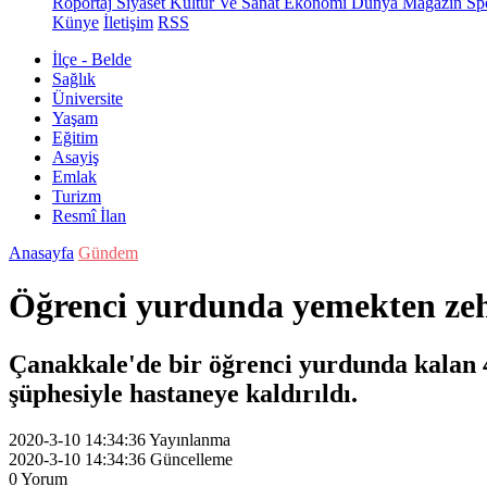
Röportaj
Siyaset
Kültür Ve Sanat
Ekonomi
Dünya
Magazin
Sp
Künye
İletişim
RSS
İlçe - Belde
Sağlık
Üniversite
Yaşam
Eğitim
Asayiş
Emlak
Turizm
Resmî İlan
Anasayfa
Gündem
Öğrenci yurdunda yemekten zehir
Çanakkale'de bir öğrenci yurdunda kalan 46
şüphesiyle hastaneye kaldırıldı.
2020-3-10 14:34:36
Yayınlanma
2020-3-10 14:34:36
Güncelleme
0
Yorum