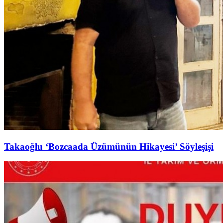
Takaoğlu ‘Bozcaada Üzümünün Hikayesi’ Söyleşişi