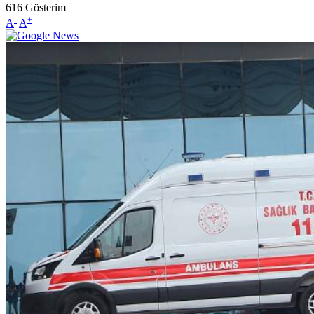
616
Gösterim
-
+
A
A