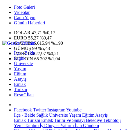
Foto Galeri
Videolar
Canlı Yayın
Günün Haberleri
DOLAR
47,71
%0,17
EURO
55,27
%0,47
G.ALTIN
6.615,94
%1,90
GÜMÜŞ
99
%5,43
İlçe - Belde
IMKB
13.827,97
%0,21
Sağlık
BITCOIN
65.202
%1,04
Üniversite
Yaşam
Eğitim
Asayiş
Emlak
Turizm
Resmî İlan
Facebook
Twitter
Instagram
Youtube
İlçe - Belde
Sağlık
Üniversite
Yaşam
Eğitim
Asayiş
Emlak
Turizm
Emlak
Tarım Ve Sanayi
Belediye
Teknoloji
Yerel
Tanıtım
İş Dünyası
Yatırım
İlan
Gündem