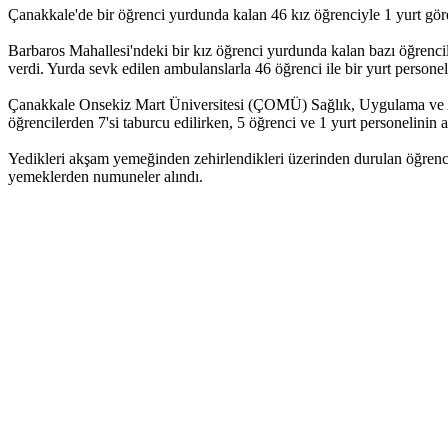
Çanakkale'de bir öğrenci yurdunda kalan 46 kız öğrenciyle 1 yurt göre
Barbaros Mahallesi'ndeki bir kız öğrenci yurdunda kalan bazı öğrenciler
verdi. Yurda sevk edilen ambulanslarla 46 öğrenci ile bir yurt personel
Çanakkale Onsekiz Mart Üniversitesi (ÇOMÜ) Sağlık, Uygulama ve Ara
öğrencilerden 7'si taburcu edilirken, 5 öğrenci ve 1 yurt personelinin ac
Yedikleri akşam yemeğinden zehirlendikleri üzerinden durulan öğrencile
yemeklerden numuneler alındı.