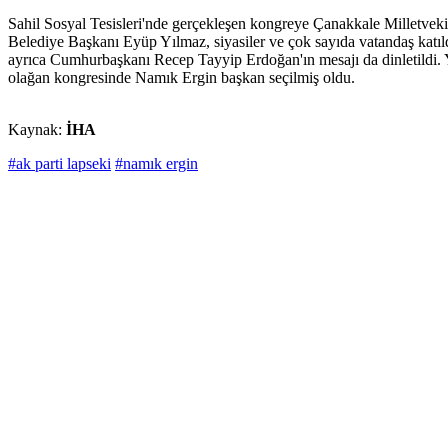
Sahil Sosyal Tesisleri'nde gerçekleşen kongreye Çanakkale Milletvek
Belediye Başkanı Eyüp Yılmaz, siyasiler ve çok sayıda vatandaş katıldı
ayrıca Cumhurbaşkanı Recep Tayyip Erdoğan'ın mesajı da dinletildi. 
olağan kongresinde Namık Ergin başkan seçilmiş oldu.
Kaynak:
İHA
#ak parti lapseki
#namık ergin