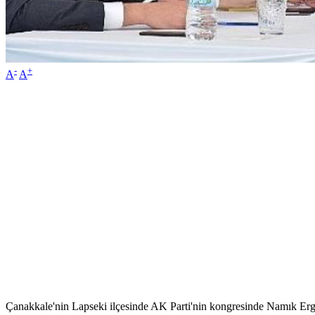
-
+
A
A
Çanakkale'nin Lapseki ilçesinde AK Parti'nin kongresinde Namık Ergi