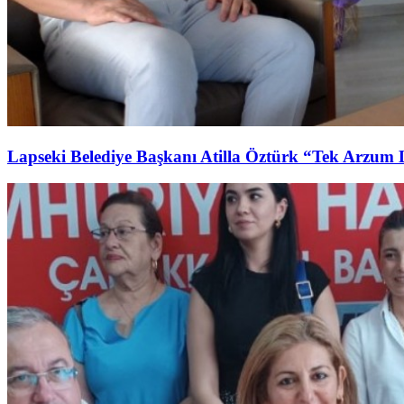
Lapseki Belediye Başkanı Atilla Öztürk “Tek Arzum 