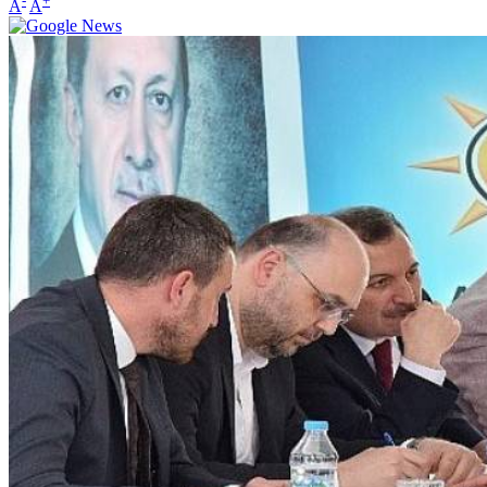
-
+
A
A