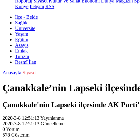
Röportaj
Siyaset
Kültür Ve Sanat
Ekonomi
Dünya
Magazin
Sp
Künye
İletişim
RSS
İlçe - Belde
Sağlık
Üniversite
Yaşam
Eğitim
Asayiş
Emlak
Turizm
Resmî İlan
Anasayfa
Siyaset
Çanakkale’nin Lapseki ilçesind
Çanakkale'nin Lapseki ilçesinde AK Parti'
2020-3-8 12:51:13
Yayınlanma
2020-3-8 12:51:13
Güncelleme
0
Yorum
578
Gösterim