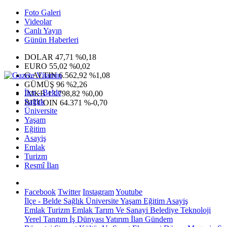
Foto Galeri
Videolar
Canlı Yayın
Günün Haberleri
DOLAR
47,71
%0,18
EURO
55,02
%0,02
G.ALTIN
6.562,92
%1,08
GÜMÜŞ
96
%2,26
İlçe - Belde
IMKB
13.798,82
%0,00
Sağlık
BITCOIN
64.371
%-0,70
Üniversite
Yaşam
Eğitim
Asayiş
Emlak
Turizm
Resmî İlan
Facebook
Twitter
Instagram
Youtube
İlçe - Belde
Sağlık
Üniversite
Yaşam
Eğitim
Asayiş
Emlak
Turizm
Emlak
Tarım Ve Sanayi
Belediye
Teknoloji
Yerel
Tanıtım
İş Dünyası
Yatırım
İlan
Gündem