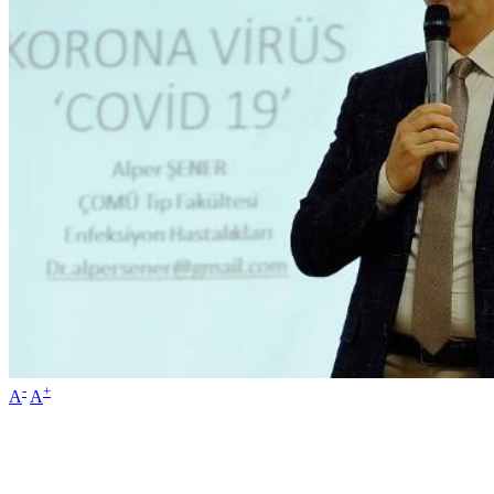
-
+
A
A