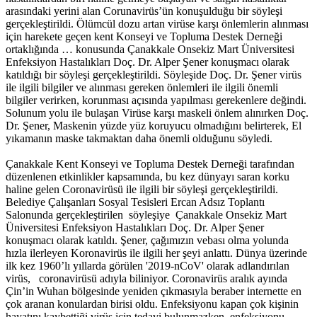
arasındaki yerini alan Corunavirüs’ün konuşulduğu bir söyleşi
gerçekleştirildi. Ölümcül dozu artan virüse karşı önlemlerin alınması
için harekete geçen kent Konseyi ve Topluma Destek Derneği
ortaklığında … konusunda Çanakkale Onsekiz Mart Üniversitesi
Enfeksiyon Hastalıkları Doç. Dr. Alper Şener konuşmacı olarak
katıldığı bir söyleşi gerçekleştirildi. Söyleşide Doç. Dr. Şener virüs
ile ilgili bilgiler ve alınması gereken önlemleri ile ilgili önemli
bilgiler verirken, korunması açısında yapılması gerekenlere değindi.
Solunum yolu ile bulaşan Virüse karşı maskeli önlem alınırken Doç.
Dr. Şener, Maskenin yüzde yüz koruyucu olmadığını belirterek, El
yıkamanın maske takmaktan daha önemli olduğunu söyledi.
Çanakkale Kent Konseyi ve Topluma Destek Derneği tarafından
düzenlenen etkinlikler kapsamında, bu kez dünyayı saran korku
haline gelen Coronavirüsü ile ilgili bir söyleşi gerçekleştirildi.
Belediye Çalışanları Sosyal Tesisleri Ercan Adsız Toplantı
Salonunda gerçekleştirilen söyleşiye Çanakkale Onsekiz Mart
Üniversitesi Enfeksiyon Hastalıkları Doç. Dr. Alper Şener
konuşmacı olarak katıldı. Şener, çağımızın vebası olma yolunda
hızla ilerleyen Koronavirüs ile ilgili her şeyi anlattı. Dünya üzerinde
ilk kez 1960’lı yıllarda görülen '2019-nCoV' olarak adlandırılan
virüs, coronavirüsü adıyla biliniyor. Coronavirüs aralık ayında
Çin’in Wuhan bölgesinde yeniden çıkmasıyla beraber internette en
çok aranan konulardan birisi oldu. Enfeksiyonu kapan çok kişinin
hayatını kaybettiği virüs için tedavi bulunmazken, enfeksiyonu