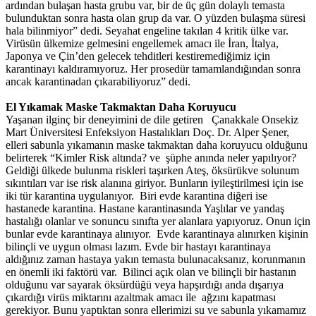
ardından bulaşan hasta grubu var, bir de üç gün dolaylı temasta
bulunduktan sonra hasta olan grup da var. O yüzden bulaşma süresi
hala bilinmiyor” dedi. Seyahat engeline takılan 4 kritik ülke var.
Virüsün ülkemize gelmesini engellemek amacı ile İran, İtalya,
Japonya ve Çin’den gelecek tehditleri kestiremediğimiz için
karantinayı kaldıramıyoruz. Her prosedür tamamlandığından sonra
ancak karantinadan çıkarabiliyoruz” dedi.
El Yıkamak Maske Takmaktan Daha Koruyucu
Yaşanan ilginç bir deneyimini de dile getiren Çanakkale Onsekiz
Mart Üniversitesi Enfeksiyon Hastalıkları Doç. Dr. Alper Şener,
elleri sabunla yıkamanın maske takmaktan daha koruyucu olduğunu
belirterek “Kimler Risk altında? ve şüphe anında neler yapılıyor?
Geldiği ülkede bulunma riskleri taşırken Ateş, öksürükve solunum
sıkıntıları var ise risk alanına giriyor. Bunların iyileştirilmesi için ise
iki tür karantina uygulanıyor. Biri evde karantina diğeri ise
hastanede karantina. Hastane karantinasında Yaşlılar ve yandaş
hastalığı olanlar ve sonuncu sınıfta yer alanlara yapıyoruz. Onun için
bunlar evde karantinaya alınıyor. Evde karantinaya alınırken kişinin
bilinçli ve uygun olması lazım. Evde bir hastayı karantinaya
aldığınız zaman hastaya yakın temasta bulunacaksanız, korunmanın
en önemli iki faktörü var. Bilinci açık olan ve bilinçli bir hastanın
olduğunu var sayarak öksürdüğü veya hapşırdığı anda dışarıya
çıkardığı virüs miktarını azaltmak amacı ile ağzını kapatması
gerekiyor. Bunu yaptıktan sonra ellerimizi su ve sabunla yıkamamız