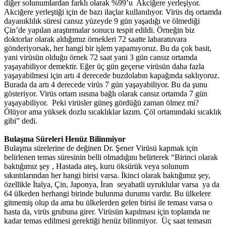
diğer solunumlardan farklı olarak %99’u Akciğere yerleşiyor.
Akciğere yerleştiği için de bazı ilaçlar kullanılıyor. Virüs dış ortamda
dayanıklılık süresi cansız yüzeyde 9 gün yaşadığı ve ölmediği
Çin’de yapılan araştırmalar sonucu tespit edildi. Örneğin biz
doktorlar olarak aldığımız örnekleri 72 saatte labaratuvara
gönderiyorsak, her hangi bir işlem yapamıyoruz. Bu da çok basit,
yani virüsün olduğu örnek 72 saat yani 3 gün cansız ortamda
yaşayabiliyor demektir. Eğer üç gün geçerse virüsün daha fazla
yaşayabilmesi için artı 4 derecede buzdolabın kapağında saklıyoruz.
Burada da artı 4 derecede virüs 7 gün yaşayabiliyor. Bu da şunu
gösteriyor. Virüs ortam ısısına bağlı olarak cansız ortamda 7 gün
yaşayabiliyor. Peki virüsler güneş gördüğü zaman ölmez mi?
Ölüyor ama yüksek dozlu sıcaklıklar lazım. Çöl ortamındaki sıcaklık
gibi” dedi.
Bulaşma Süreleri Henüz Bilinmiyor
Bulaşma sürelerine de değinen Dr. Şener Virüsü kapmak için
belirlenen temas süresinin belli olmadığını belirterek “Birinci olarak
baktığımız şey , Hastada ateş, kuru öksürük veya solunum
sıkıntılarından her hangi birisi varsa. İkinci olarak baktığımız şey,
özellikle İtalya, Çin, Japonya, İran seyahatli uyruklular varsa ya da
64 ülkeden herhangi birinde bulunma durumu vardır. Bu ülkelere
gitmemiş olup da ama bu ülkelerden gelen birisi ile teması varsa o
hasta da, virüs grubuna girer. Virüsün kapılması için toplamda ne
kadar temas edilmesi gerektiği henüz bilinmiyor. Üç saat temasın