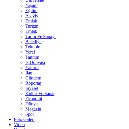
Üniversite
Yaşam
Eğitim
Asayiş
Emlak
Turizm
Emlak
Tarım Ve Sanayi
Belediye
Teknoloji
Yerel
Tanıtım
İş Dünyası
Yatırım
İlan
Gündem
Röportaj
Siyaset
Kültür Ve Sanat
Ekonomi
Dünya
Magazin
Spor
Foto Galeri
Video