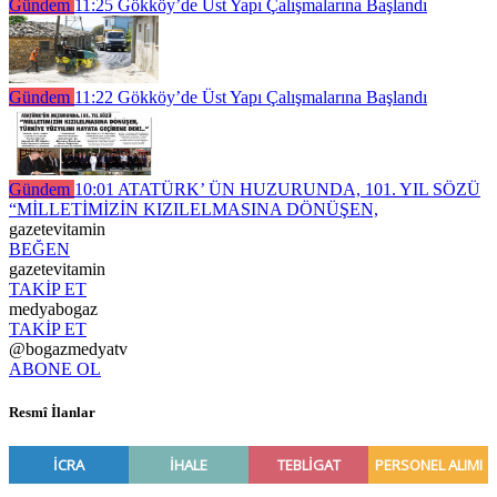
Gündem
11:25
Gökköy’de Üst Yapı Çalışmalarına Başlandı
Gündem
11:22
Gökköy’de Üst Yapı Çalışmalarına Başlandı
Gündem
10:01
ATATÜRK’ ÜN HUZURUNDA, 101. YIL SÖZÜ
“MİLLETİMİZİN KIZILELMASINA DÖNÜŞEN,
gazetevitamin
BEĞEN
gazetevitamin
TAKİP ET
medyabogaz
TAKİP ET
@bogazmedyatv
ABONE OL
Resmî İlanlar