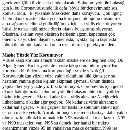
gerekiyor. Çünkü virüsler elinde olacak. Solunum yolu ile bulaştığı
için ki bu Coronavirüsünde ilk defa böyle bir deneyimimiz söz
konusu oldu. El yıkamak Maskeden daha koruyucu. Çok ilginç.
Tıbbi olarak maske takmayı daha koruyucu olduğunu düşünürüz
ama ağzımıza elimizi götürdüğümüz için asıl virüs elde oluyor ve
birisi ile temas ettiğimizde direkt olarak bulaştırmış oluyoruz.
Öksüren, aksıran veya öksüren herkesin ağzını kapatması çok
önemli. O yüzden ulaşımda, sinemada, uçakta, toplu taşımada
mümkün olduğu kadar onlardan uzak durmak gerekiyor” dedi.
Maske Yüzde Yüz Korumuyor
Virüse karşı koruma amaçlı takılan maskelere de değinen Doç. Dr.
Alper Şener “Bu tür yerlerde maske takıp oturabilir miyim? Bu
koruyucu bir önlem ama koruyuculuğu yüzde yüz değil.
Koruyuculuğun yüzde yüze yakın olduğunu bildiğimiz şey şu,
hastanın yanına giden kişinin ekipman giymesi. Onun dışında
yapılan her şey yüzde yüz bizi korumuyor. Coronavirüs için genel
olarak baktığımızda solunum yolu ile bulaşan bütün inisiyatifler
bizim için geçerli. Siz ne kadar fazla virüs alırsanız Akciğerdeki
iltihaplanma o kadar ağır geçiyor. Ne kadar az virüs alırsanız o
kadar hafif geçer. Virüs geçiren bir hasta ile solunum etiketi için
cerrahi maske yeterli. Ancak bir buçuk metreden hastaya daha yakın
olursanız kendimizi korumak için N95 maskesi takmak lazım. N95
ve N99 maskeleri var. N95 şu demek; her hangi bir mikro
organizmanın yüzde 95’ini yakalayan maske demektir. N99 ise