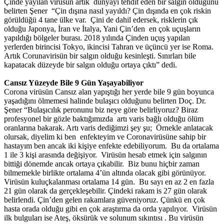
Çinde yayılan virüsün artık dünyayı tehdit eden bir salgın olduğunu
belirten Şener “Çin dışına nasıl yayıldı? Çin dışında en çok riskin
görüldüğü 4 tane ülke var. Çini de dahil edersek, risklerin çık
olduğu Japonya, İran ve İtalya, Yani Çin’den en çok uçuşların
yapıldığı bölgeler burası. 2018 yılında Çinden uçuş yapılan
yerlerden birincisi Tokyo, ikincisi Tahran ve üçüncü yer ise Roma.
Artık Corunavirisün bir salgın olduğu kesinleşti. Sınırları bile
kapatacak düzeyde bir salgın olduğu ortaya çıktı” dedi.
Cansız Yüzeyde Bile 9 Gün Yaşayabiliyor
Corona virüsün Cansız alan yapıştığı her yerde bile 9 gün boyunca
yaşadığını ölmemesi halinde bulaşıcı olduğunu belirten Doç. Dr.
Şener “Bulaşıcılık peronunu biz neye göre belirliyoruz? Biraz
profesyonel bir gözle baktığımızda artı varis bağlı olduğu ölüm
oranlarına bakarak. Artı varis dediğimzi şey şu; Örnekle anlatacak
olursak, diyelim ki ben enfekteyim ve Coronavirüsüne sahip bir
hastayım ben ancak iki kişiye enfekte edebiliyorum. Bu da ortalama
1 ile 3 kişi arasında değişiyor. Virüsün hesab etmek için salgının
bittiği dönemde ancak ortaya çıkabilir. Biz bunu hiçbir zaman
bilmemekle birlikte ortalama 4’ün altında olacak gibi görünüyor.
Virüsün kuluçkalanması ortalama 14 gün. Bu sayı en az 2 en fazla
21 gün olarak da gerçekleşebilir. Çindeki rakam is 27 gün olarak
belirlendi. Çin’den gelen rakamlara güveniyoruz. Çünkü en çok
hasta orada olduğu gibi en çok araştırma da orda yapılıyor. Virüsün
ilk bulguları ise Ateş, öksürük ve solunum sıkıntısı . Bu virüsün