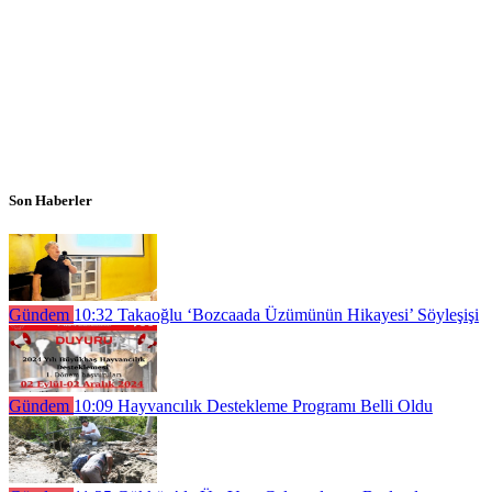
Son Haberler
Gündem
10:32
Takaoğlu ‘Bozcaada Üzümünün Hikayesi’ Söyleşişi
Gündem
10:09
Hayvancılık Destekleme Programı Belli Oldu