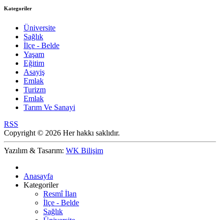
Kategoriler
Üniversite
Sağlık
İlçe - Belde
Yaşam
Eğitim
Asayiş
Emlak
Turizm
Emlak
Tarım Ve Sanayi
RSS
Copyright © 2026 Her hakkı saklıdır.
Yazılım & Tasarım:
WK Bilişim
Anasayfa
Kategoriler
Resmî İlan
İlçe - Belde
Sağlık