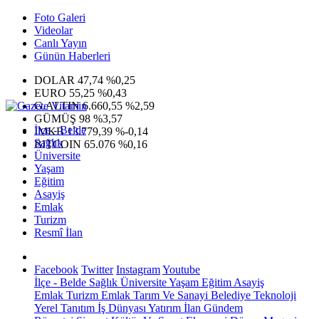
Foto Galeri
Videolar
Canlı Yayın
Günün Haberleri
DOLAR
47,74
%0,25
EURO
55,25
%0,43
G.ALTIN
6.660,55
%2,59
GÜMÜŞ
98
%3,57
İlçe - Belde
IMKB
13.779,39
%-0,14
Sağlık
BITCOIN
65.076
%0,16
Üniversite
Yaşam
Eğitim
Asayiş
Emlak
Turizm
Resmî İlan
Facebook
Twitter
Instagram
Youtube
İlçe - Belde
Sağlık
Üniversite
Yaşam
Eğitim
Asayiş
Emlak
Turizm
Emlak
Tarım Ve Sanayi
Belediye
Teknoloji
Yerel
Tanıtım
İş Dünyası
Yatırım
İlan
Gündem