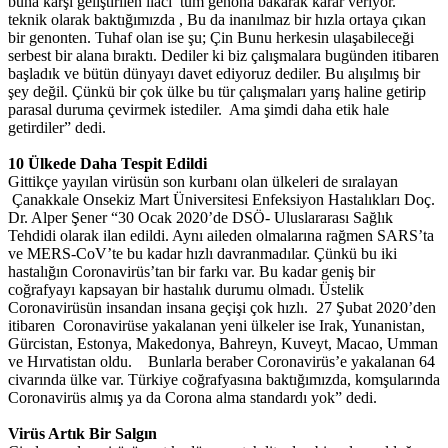
buna karşı geliştirilen ilacı tüm genona bakarak karar veriyor.
teknik olarak baktığımızda , Bu da inanılmaz bir hızla ortaya çıkan
bir genonten. Tuhaf olan ise şu; Çin Bunu herkesin ulaşabileceği
serbest bir alana bıraktı. Dediler ki biz çalışmalara bugünden itibaren
başladık ve bütün dünyayı davet ediyoruz dediler. Bu alışılmış bir
şey değil. Çünkü bir çok ülke bu tür çalışmaları yarış haline getirip
parasal duruma çevirmek istediler. Ama şimdi daha etik hale
getirdiler” dedi.
10 Ülkede Daha Tespit Edildi
Gittikçe yayılan virüsün son kurbanı olan ülkeleri de sıralayan
Çanakkale Onsekiz Mart Üniversitesi Enfeksiyon Hastalıkları Doç.
Dr. Alper Şener “30 Ocak 2020’de DSÖ- Uluslararası Sağlık
Tehdidi olarak ilan edildi. Aynı aileden olmalarına rağmen SARS’ta
ve MERS-CoV’te bu kadar hızlı davranmadılar. Çünkü bu iki
hastalığın Coronavirüs’tan bir farkı var. Bu kadar geniş bir
coğrafyayı kapsayan bir hastalık durumu olmadı. Üstelik
Coronavirüsün insandan insana geçişi çok hızlı. 27 Şubat 2020’den
itibaren Coronavirüse yakalanan yeni ülkeler ise Irak, Yunanistan,
Gürcistan, Estonya, Makedonya, Bahreyn, Kuveyt, Macao, Umman
ve Hırvatistan oldu. Bunlarla beraber Coronavirüs’e yakalanan 64
civarında ülke var. Türkiye coğrafyasına baktığımızda, komşularında
Coronavirüs almış ya da Corona alma standardı yok” dedi.
Virüs Artık Bir Salgın