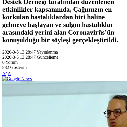
Destek Derneği tarafından düzenlenen
etkinlikler kapsamında, Çağımızın en
korkulan hastalıklardan biri haline
gelmeye başlayan ve salgın hastalıklar
arasındaki yerini alan Coronavirüs’ün
konuşulduğu bir söyleşi gerçekleştirildi.
2020-3-5 13:28:47
Yayınlanma
2020-3-5 13:28:47
Güncelleme
0
Yorum
882
Gösterim
-
+
A
A