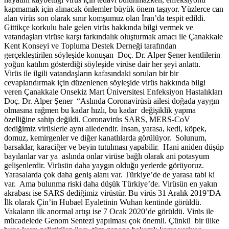
kapmamak için alınacak önlemler büyük önem taşıyor. Yüzlerce can
alan virüs son olarak sınır komşumuz olan İran’da tespit edildi.
Gittikçe korkulu hale gelen virüs hakkında bilgi vermek ve
vatandaşları virüse karşı farkındalık oluşturmak amacı ile Çanakkale
Kent Konseyi ve Topluma Destek Derneği tarafından
gerçekleştirilen söyleşide konuşan Doç. Dr. Alper Şener kentlilerin
yoğun katılım gösterdiği söyleşide virüse dair her şeyi anlattı.
Virüs ile ilgili vatandaşların kafasındaki soruları bir bir
cevaplandırmak için düzenlenen söyleşide virüs hakkında bilgi
veren Çanakkale Onsekiz Mart Üniversitesi Enfeksiyon Hastalıkları
Doç. Dr. Alper Şener “Aslında Coronavirüsü ailesi doğada yaygın
olmasına rağmen bu kadar hızlı, bu kadar değişiklik yapma
özelliğine sahip değildi. Coronavirüs SARS, MERS-CoV
dediğimiz virüslerle aynı ailedendir. İnsan, yarasa, kedi, köpek,
domuz, kemirgenler ve diğer kanatlılarda görülüyor. Solunum,
barsaklar, karaciğer ve beyin tutulması yapabilir. Hani aniden düşüp
bayılanlar var ya aslında onlar virüse bağlı olarak ani potasyum
gelişenlerdir. Virüsün daha yaygın olduğu yerlerde görüyoruz.
Yarasalarda çok daha geniş alanı var. Türkiye’de de yarasa tabi ki
var. Ama bulunma riski daha düşük Türkiye’de. Virüsün en yakın
akrabası ise SARS dediğimiz virüstür. Bu virüs 31 Aralık 2019’DA
İlk olarak Çin’in Hubael Eyaletinin Wuhan kentinde görüldü.
Vakaların ilk anormal artışı ise 7 Ocak 2020’de görüldü. Virüs ile
mücadelede Genom Sentezi yapılması çok önemli. Çünkü bir ülke