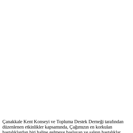
Çanakkale Kent Konseyi ve Topluma Destek Derneği tarafından
düzenlenen etkinlikler kapsamında, Çağımızın en korkulan
hastalıklardan biri haline gelmeye başlayan ve salgın hastalıklar