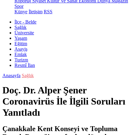
Röportaj
Siyaset
Kültür Ve Sanat
Ekonomi
Dünya
Magazin
Spor
Künye
İletişim
RSS
İlçe - Belde
Sağlık
Üniversite
Yaşam
Eğitim
Asayiş
Emlak
Turizm
Resmî İlan
Anasayfa
Sağlık
Doç. Dr. Alper Şener
Coronavirüs İle İlgili Soruları
Yanıtladı
Çanakkale Kent Konseyi ve Topluma