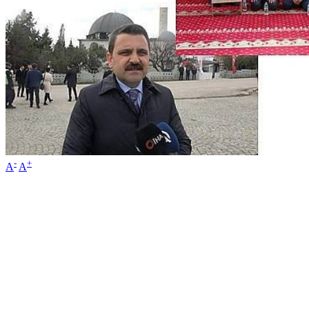
-
+
A
A