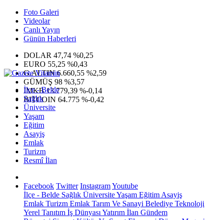
Foto Galeri
Videolar
Canlı Yayın
Günün Haberleri
DOLAR
47,74
%0,25
EURO
55,25
%0,43
G.ALTIN
6.660,55
%2,59
GÜMÜŞ
98
%3,57
İlçe - Belde
IMKB
13.779,39
%-0,14
Sağlık
BITCOIN
64.775
%-0,42
Üniversite
Yaşam
Eğitim
Asayiş
Emlak
Turizm
Resmî İlan
Facebook
Twitter
Instagram
Youtube
İlçe - Belde
Sağlık
Üniversite
Yaşam
Eğitim
Asayiş
Emlak
Turizm
Emlak
Tarım Ve Sanayi
Belediye
Teknoloji
Yerel
Tanıtım
İş Dünyası
Yatırım
İlan
Gündem