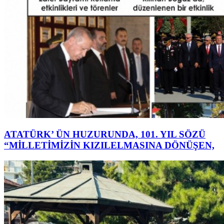
ATATÜRK’ ÜN HUZURUNDA, 101. YIL SÖZÜ
“MİLLETİMİZİN KIZILELMASINA DÖNÜŞEN,