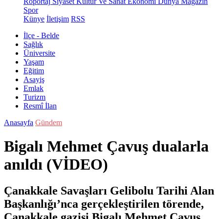
Röportaj
Siyaset
Kültür Ve Sanat
Ekonomi
Dünya
Magazin
Spor
Künye
İletişim
RSS
İlçe - Belde
Sağlık
Üniversite
Yaşam
Eğitim
Asayiş
Emlak
Turizm
Resmî İlan
Anasayfa
Gündem
Bigalı Mehmet Çavuş dualarla
anıldı (VİDEO)
Çanakkale Savaşları Gelibolu Tarihi Alan
Başkanlığı’nca gerçekleştirilen törende,
Çanakkale gazisi Bigalı Mehmet Çavuş