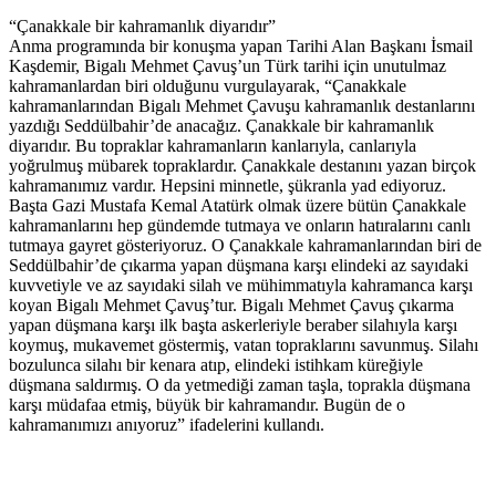
“Çanakkale bir kahramanlık diyarıdır”
Anma programında bir konuşma yapan Tarihi Alan Başkanı İsmail
Kaşdemir, Bigalı Mehmet Çavuş’un Türk tarihi için unutulmaz
kahramanlardan biri olduğunu vurgulayarak, “Çanakkale
kahramanlarından Bigalı Mehmet Çavuşu kahramanlık destanlarını
yazdığı Seddülbahir’de anacağız. Çanakkale bir kahramanlık
diyarıdır. Bu topraklar kahramanların kanlarıyla, canlarıyla
yoğrulmuş mübarek topraklardır. Çanakkale destanını yazan birçok
kahramanımız vardır. Hepsini minnetle, şükranla yad ediyoruz.
Başta Gazi Mustafa Kemal Atatürk olmak üzere bütün Çanakkale
kahramanlarını hep gündemde tutmaya ve onların hatıralarını canlı
tutmaya gayret gösteriyoruz. O Çanakkale kahramanlarından biri de
Seddülbahir’de çıkarma yapan düşmana karşı elindeki az sayıdaki
kuvvetiyle ve az sayıdaki silah ve mühimmatıyla kahramanca karşı
koyan Bigalı Mehmet Çavuş’tur. Bigalı Mehmet Çavuş çıkarma
yapan düşmana karşı ilk başta askerleriyle beraber silahıyla karşı
koymuş, mukavemet göstermiş, vatan topraklarını savunmuş. Silahı
bozulunca silahı bir kenara atıp, elindeki istihkam küreğiyle
düşmana saldırmış. O da yetmediği zaman taşla, toprakla düşmana
karşı müdafaa etmiş, büyük bir kahramandır. Bugün de o
kahramanımızı anıyoruz” ifadelerini kullandı.