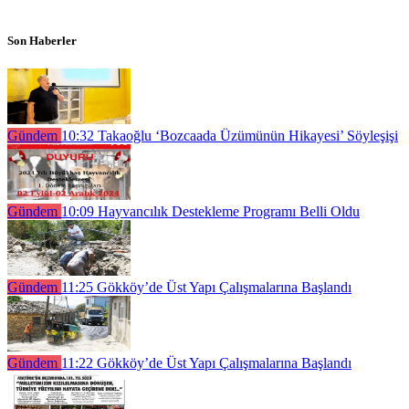
Son Haberler
Gündem
10:32
Takaoğlu ‘Bozcaada Üzümünün Hikayesi’ Söyleşişi
Gündem
10:09
Hayvancılık Destekleme Programı Belli Oldu
Gündem
11:25
Gökköy’de Üst Yapı Çalışmalarına Başlandı
Gündem
11:22
Gökköy’de Üst Yapı Çalışmalarına Başlandı