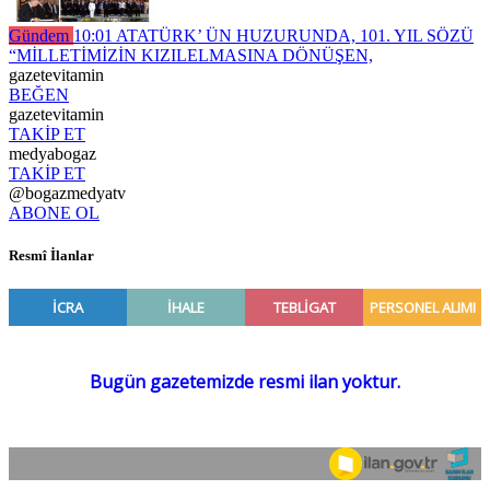
Gündem
10:01
ATATÜRK’ ÜN HUZURUNDA, 101. YIL SÖZÜ
“MİLLETİMİZİN KIZILELMASINA DÖNÜŞEN,
gazetevitamin
BEĞEN
gazetevitamin
TAKİP ET
medyabogaz
TAKİP ET
@bogazmedyatv
ABONE OL
Resmî İlanlar