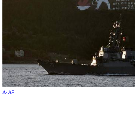
-
+
A
A