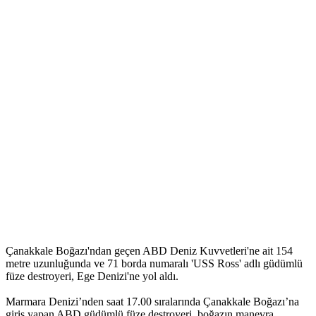
Çanakkale Boğazı'ndan geçen ABD Deniz Kuvvetleri'ne ait 154
metre uzunluğunda ve 71 borda numaralı 'USS Ross' adlı güdümlü
füze destroyeri, Ege Denizi'ne yol aldı.
Marmara Denizi’nden saat 17.00 sıralarında Çanakkale Boğazı’na
giriş yapan ABD güdümlü füze destroyeri, boğazın manevra