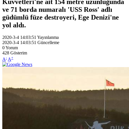
Kuvvetleri'ne ait 154 metre uzunluğunda
ve 71 borda numaralı 'USS Ross' adlı
güdümlü füze destroyeri, Ege Denizi'ne
yol aldı.
2020-3-4 14:03:51
Yayınlanma
2020-3-4 14:03:51
Güncelleme
0
Yorum
428
Gösterim
-
+
A
A