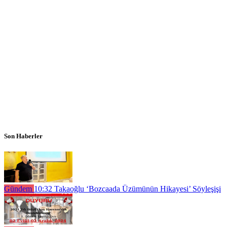
Son Haberler
Gündem
10:32
Takaoğlu ‘Bozcaada Üzümünün Hikayesi’ Söyleşişi