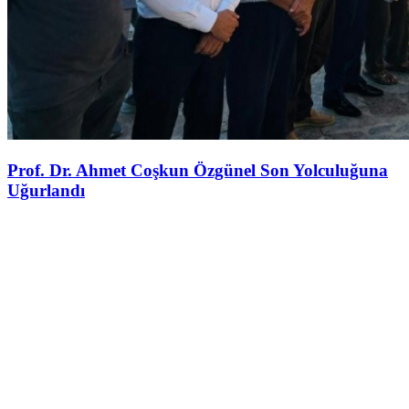
Prof. Dr. Ahmet Coşkun Özgünel Son Yolculuğuna
Uğurlandı