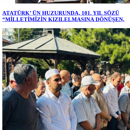
ATATÜRK’ ÜN HUZURUNDA, 101. YIL SÖZÜ
“MİLLETİMİZİN KIZILELMASINA DÖNÜŞEN,