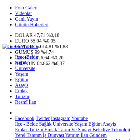
Foto Galeri
Videolar
Canlı Yayın
Günün Haberleri
DOLAR
47,71
%0,18
EURO
55,04
%0,05
G.ALTIN
6.614,81
%1,88
GÜMÜŞ
99
%4,74
İlçe - Belde
IMKB
13.826,64
%0,20
Sağlık
BITCOIN
64.862
%0,37
Üniversite
Yaşam
Eğitim
Asayiş
Emlak
Turizm
Resmî İlan
Facebook
Twitter
Instagram
Youtube
İlçe - Belde
Sağlık
Üniversite
Yaşam
Eğitim
Asayiş
Emlak
Turizm
Emlak
Tarım Ve Sanayi
Belediye
Teknoloji
Yerel
Tanıtım
İş Dünyası
Yatırım
İlan
Gündem