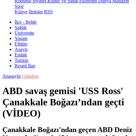
Röportaj
Siyaset
Kültür Ve Sanat
Ekonomi
Dünya
Magazin
Spor
Künye
İletişim
RSS
İlçe - Belde
Sağlık
Üniversite
Yaşam
Eğitim
Asayiş
Emlak
Turizm
Resmî İlan
Anasayfa
Gündem
ABD savaş gemisi 'USS Ross'
Çanakkale Boğazı’ndan geçti
(VİDEO)
Çanakkale Boğazı'ndan geçen ABD Deniz