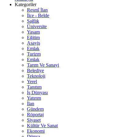
Kategoriler
Resmî İlan
İlçe - Belde
Sağlık
Üniversite
Yaşam
Eğitim
Asayiş
Emlak
Turizm
Emlak
Tarım Ve Sanayi
Belediye
Teknoloji
Yerel
Tanıtım
İş Dünyası
Yatırım
İlan
Gündem
Röportaj
Siyaset
Kültür Ve Sanat
Ekonomi
Dünya