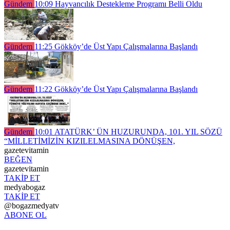
Gündem
10:09
Hayvancılık Destekleme Programı Belli Oldu
Gündem
11:25
Gökköy’de Üst Yapı Çalışmalarına Başlandı
Gündem
11:22
Gökköy’de Üst Yapı Çalışmalarına Başlandı
Gündem
10:01
ATATÜRK’ ÜN HUZURUNDA, 101. YIL SÖZÜ
“MİLLETİMİZİN KIZILELMASINA DÖNÜŞEN,
gazetevitamin
BEĞEN
gazetevitamin
TAKİP ET
medyabogaz
TAKİP ET
@bogazmedyatv
ABONE OL