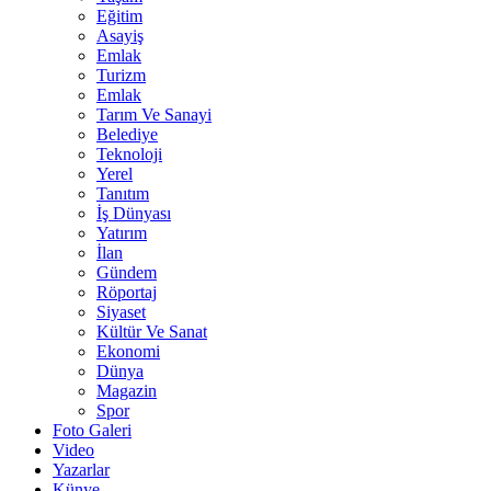
Eğitim
Asayiş
Emlak
Turizm
Emlak
Tarım Ve Sanayi
Belediye
Teknoloji
Yerel
Tanıtım
İş Dünyası
Yatırım
İlan
Gündem
Röportaj
Siyaset
Kültür Ve Sanat
Ekonomi
Dünya
Magazin
Spor
Foto Galeri
Video
Yazarlar
Künye