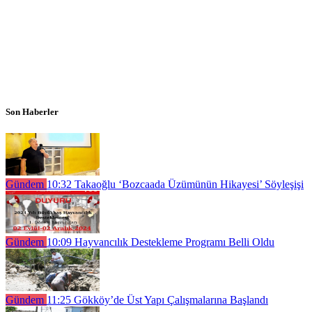
Son Haberler
Gündem
10:32
Takaoğlu ‘Bozcaada Üzümünün Hikayesi’ Söyleşişi
Gündem
10:09
Hayvancılık Destekleme Programı Belli Oldu
Gündem
11:25
Gökköy’de Üst Yapı Çalışmalarına Başlandı