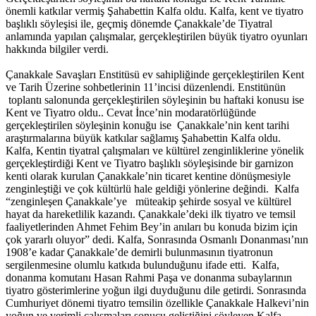
önemli katkılar vermiş Şahabettin Kalfa oldu. Kalfa, kent ve tiyatro
başlıklı söyleşisi ile, geçmiş dönemde Çanakkale’de Tiyatral
anlamında yapılan çalışmalar, gerçekleştirilen büyük tiyatro oyunları
hakkında bilgiler verdi.
Çanakkale Savaşları Enstitüsü ev sahipliğinde gerçekleştirilen Kent
ve Tarih Üzerine sohbetlerinin 11’incisi düzenlendi. Enstitünün
toplantı salonunda gerçekleştirilen söyleşinin bu haftaki konusu ise
Kent ve Tiyatro oldu.. Cevat İnce’nin modaratörlüğünde
gerçekleştirilen söyleşinin konuğu ise Çanakkale’nin kent tarihi
araştırmalarına büyük katkılar sağlamış Şahabettin Kalfa oldu.
Kalfa, Kentin tiyatral çalışmaları ve kültürel zenginliklerine yönelik
gerçekleştirdiği Kent ve Tiyatro başlıklı söyleşisinde bir garnizon
kenti olarak kurulan Çanakkale’nin ticaret kentine dönüşmesiyle
zenginleştiği ve çok kültürlü hale geldiği yönlerine değindi. Kalfa
“zenginleşen Çanakkale’ye müteakip şehirde sosyal ve kültürel
hayat da hareketlilik kazandı. Çanakkale’deki ilk tiyatro ve temsil
faaliyetlerinden Ahmet Fehim Bey’in anıları bu konuda bizim için
çok yararlı oluyor” dedi. Kalfa, Sonrasında Osmanlı Donanması’nın
1908’e kadar Çanakkale’de demirli bulunmasının tiyatronun
sergilenmesine olumlu katkıda bulunduğunu ifade etti. Kalfa,
donanma komutanı Hasan Rahmi Paşa ve donanma subaylarının
tiyatro gösterimlerine yoğun ilgi duyduğunu dile getirdi. Sonrasında
Cumhuriyet dönemi tiyatro temsilin özellikle Çanakkale Halkevi’nin
yoğun ve verimli çalışmaları sonucu geliştiğini söyleyen Kalfa,