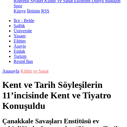
Röportaj
Siyaset
Kültür Ve Sanat
Ekonomi
Dünya
Magazin
Spor
Künye
İletişim
RSS
İlçe - Belde
Sağlık
Üniversite
Yaşam
Eğitim
Asayiş
Emlak
Turizm
Resmî İlan
Anasayfa
Kültür ve Sanat
Kent ve Tarih Söyleşilerin
11’incisinde Kent ve Tiyatro
Konuşuldu
Çanakkale Savaşları Enstitüsü ev