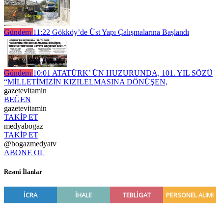
Gündem
11:22
Gökköy’de Üst Yapı Çalışmalarına Başlandı
Gündem
10:01
ATATÜRK’ ÜN HUZURUNDA, 101. YIL SÖZÜ
“MİLLETİMİZİN KIZILELMASINA DÖNÜŞEN,
gazetevitamin
BEĞEN
gazetevitamin
TAKİP ET
medyabogaz
TAKİP ET
@bogazmedyatv
ABONE OL
Resmî İlanlar