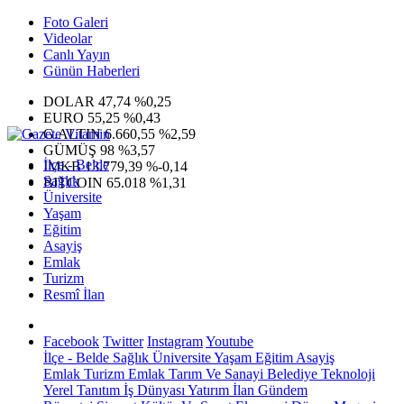
Foto Galeri
Videolar
Canlı Yayın
Günün Haberleri
DOLAR
47,74
%0,25
EURO
55,25
%0,43
G.ALTIN
6.660,55
%2,59
GÜMÜŞ
98
%3,57
İlçe - Belde
IMKB
13.779,39
%-0,14
Sağlık
BITCOIN
65.018
%1,31
Üniversite
Yaşam
Eğitim
Asayiş
Emlak
Turizm
Resmî İlan
Facebook
Twitter
Instagram
Youtube
İlçe - Belde
Sağlık
Üniversite
Yaşam
Eğitim
Asayiş
Emlak
Turizm
Emlak
Tarım Ve Sanayi
Belediye
Teknoloji
Yerel
Tanıtım
İş Dünyası
Yatırım
İlan
Gündem