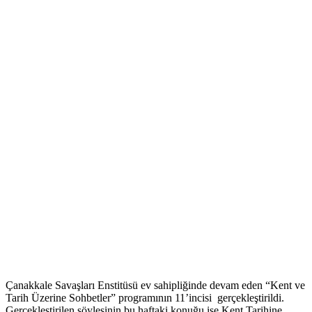
Çanakkale Savaşları Enstitüsü ev sahipliğinde devam eden “Kent ve
Tarih Üzerine Sohbetler” programının 11’incisi gerçekleştirildi.
Gerçekleştirilen söyleşinin bu haftaki konuğu ise Kent Tarihine