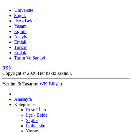
Üniversite
Sağlık
İlçe - Belde
Yaşam
Eğitim
Asayiş
Emlak
Turizm
Emlak
Tarım Ve Sanayi
RSS
Copyright © 2026 Her hakkı saklıdır.
Yazılım & Tasarım:
WK Bilişim
Anasayfa
Kategoriler
Resmî İlan
İlçe - Belde
Sağlık
Üniversite
Yaşam