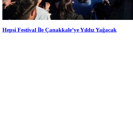
Hepsi Festival İle Çanakkale’ye Yıldız Yağacak