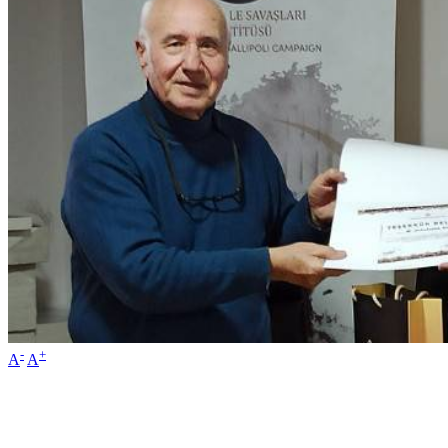
-
+
A
A